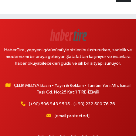
HaberTire, yepyeni görünümüyle sizleri buluştururken, sadelik ve
modernizmi bir araya getiriyor. Şatafattan kaçınıyor ve insanlara
haber okuyabilecekleri güçlü ve şık bir altyapı sunuyor.
ÇELİK MEDYA Basın - Yayın & Reklam - Tanıtım Yeni Mh. İsmail
Taşlı Cd. No:25 Kat:1 TİRE-İZMİR
(+90) 506 943 95 15 - (+90) 232 500 76 76
[email protected]