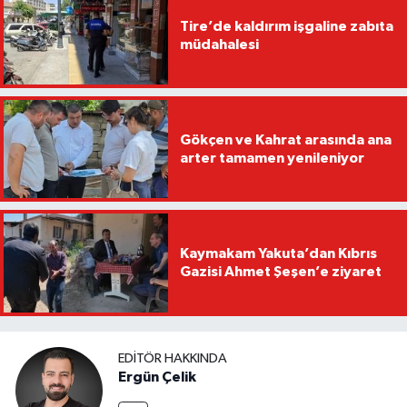
Tire’de kaldırım işgaline zabıta
müdahalesi
Gökçen ve Kahrat arasında ana
arter tamamen yenileniyor
Kaymakam Yakuta’dan Kıbrıs
Gazisi Ahmet Şeşen’e ziyaret
EDITÖR HAKKINDA
Ergün Çelik