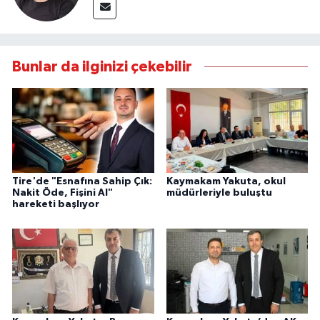
Bunlar da ilginizi çekebilir
Tire'de "Esnafına Sahip Çık:
Kaymakam Yakuta, okul
Nakit Öde, Fişini Al"
müdürleriyle buluştu
hareketi başlıyor