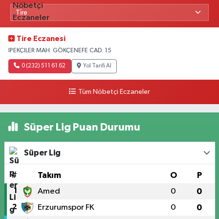
Tire Eczanesi
IPEKÇILER MAH. GÖKÇENEFE CAD. 15
0 (232) 511 61 62
Yol Tarifi Al
Tüm Nöbetçi Eczaneler
Süper Lig Puan Durumu
Süper Lig
#
Takım
O
P
1
Amed
0
0
2
Erzurumspor FK
0
0