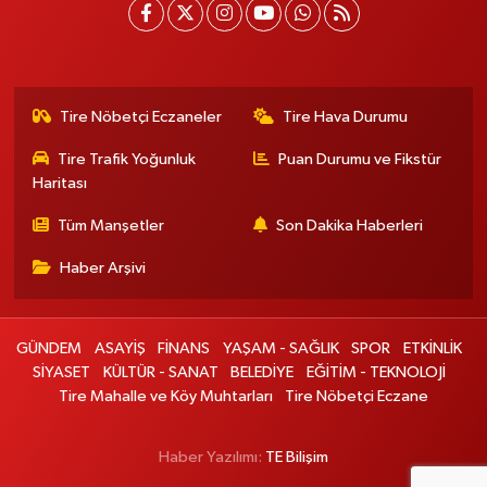
Tire Nöbetçi Eczaneler
Tire Hava Durumu
Tire Trafik Yoğunluk
Puan Durumu ve Fikstür
Haritası
Tüm Manşetler
Son Dakika Haberleri
Haber Arşivi
GÜNDEM
ASAYİŞ
FİNANS
YAŞAM - SAĞLIK
SPOR
ETKİNLİK
SİYASET
KÜLTÜR - SANAT
BELEDİYE
EĞİTİM - TEKNOLOJİ
Tire Mahalle ve Köy Muhtarları
Tire Nöbetçi Eczane
Haber Yazılımı:
TE Bilişim