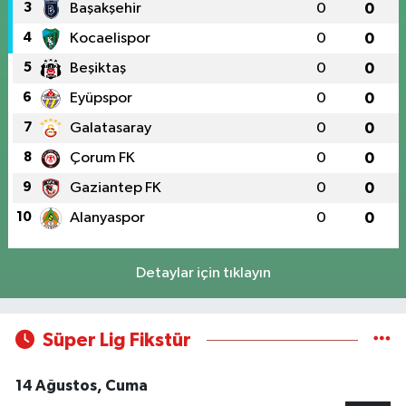
3
Başakşehir
0
0
4
Kocaelispor
0
0
5
Beşiktaş
0
0
6
Eyüpspor
0
0
7
Galatasaray
0
0
8
Çorum FK
0
0
9
Gaziantep FK
0
0
10
Alanyaspor
0
0
Detaylar için tıklayın
Süper Lig Fikstür
14 Ağustos, Cuma