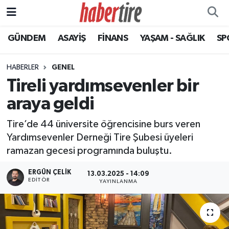
GÜNDEM
ASAYİŞ
FİNANS
YAŞAM - SAĞLIK
SP
Tire Nöbetçi Eczaneler
Tire Hava Durumu
HABERLER
GENEL
Tireli yardımsevenler bir
Tire Trafik Yoğunluk Haritası
araya geldi
Süper Lig Puan Durumu ve Fikstür
Tire’de 44 üniversite öğrencisine burs veren
Yardımsevenler Derneği Tire Şubesi üyeleri
Tüm Manşetler
ramazan gecesi programında buluştu.
Son Dakika Haberleri
ERGÜN ÇELIK
13.03.2025 - 14:09
EDITÖR
YAYINLANMA
Haber Arşivi