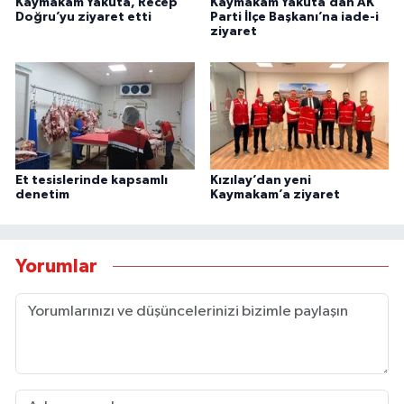
Kaymakam Yakuta, Recep
Kaymakam Yakuta’dan AK
Doğru’yu ziyaret etti
Parti İlçe Başkanı’na iade-i
ziyaret
Et tesislerinde kapsamlı
Kızılay’dan yeni
denetim
Kaymakam’a ziyaret
Yorumlar