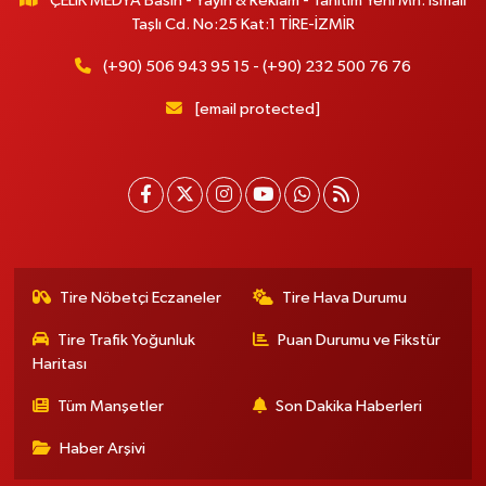
ÇELİK MEDYA Basın - Yayın & Reklam - Tanıtım Yeni Mh. İsmail
Taşlı Cd. No:25 Kat:1 TİRE-İZMİR
(+90) 506 943 95 15 - (+90) 232 500 76 76
[email protected]
Tire Nöbetçi Eczaneler
Tire Hava Durumu
Tire Trafik Yoğunluk
Puan Durumu ve Fikstür
Haritası
Tüm Manşetler
Son Dakika Haberleri
Haber Arşivi