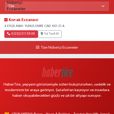
Kıvrak Eczanesi
4 EYLÜL MAH. YUNUS EMRE CAD. NO:31 A
0 (232) 511 59 09
Yol Tarifi Al
Tüm Nöbetçi Eczaneler
HaberTire, yepyeni görünümüyle sizleri buluştururken, sadelik ve
modernizmi bir araya getiriyor. Şatafattan kaçınıyor ve insanlara
haber okuyabilecekleri güçlü ve şık bir altyapı sunuyor.