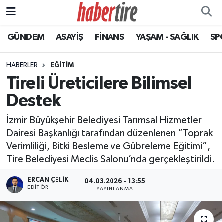
GÜNDEM
ASAYİŞ
FİNANS
YAŞAM - SAĞLIK
SP
Tire Nöbetçi Eczaneler
Tire Hava Durumu
HABERLER
EĞİTİM
Tireli Üreticilere Bilimsel
Tire Trafik Yoğunluk Haritası
Destek
Süper Lig Puan Durumu ve Fikstür
İzmir Büyükşehir Belediyesi Tarımsal Hizmetler
Dairesi Başkanlığı tarafından düzenlenen “Toprak
Tüm Manşetler
Verimliliği, Bitki Besleme ve Gübreleme Eğitimi”,
Tire Belediyesi Meclis Salonu’nda gerçekleştirildi.
Son Dakika Haberleri
ERCAN ÇELIK
04.03.2026 - 13:55
Haber Arşivi
EDITÖR
YAYINLANMA