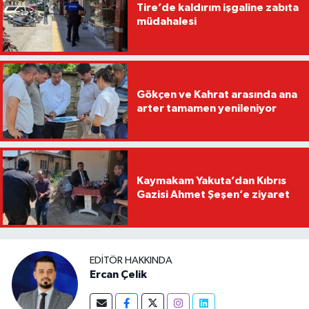
Tire’de kaldırım işgaline zabıta
müdahalesi
Gökçen ve Kahrat arasında ana
arter tamamen yenileniyor
Kaymakam Yakuta’dan Kıbrıs
Gazisi Ahmet Şeşen’e ziyaret
EDITÖR HAKKINDA
Ercan Çelik