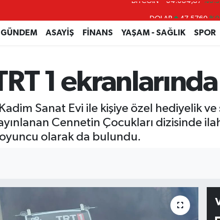
DOLAR
47,5760
%0
EURO
55,0126
%0.2
GÜNDEM
ASAYİŞ
FİNANS
YAŞAM - SAĞLIK
SPOR
STERLİN
64,1794
%0.2
GRAM ALTIN
6422.94
%3.0
 TRT 1 ekranlarında
BİST100
13.647
%-3
BITCOIN
64.084,87
%0.3
 Kadim Sanat Evi ile kişiye özel hediyelik ve
ınlanan Cennetin Çocukları dizisinde ilahi
oyuncu olarak da bulundu.