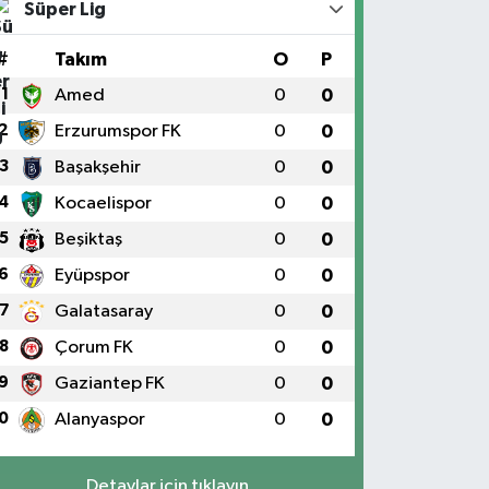
Süper Lig
#
Takım
O
P
1
Amed
0
0
2
Erzurumspor FK
0
0
3
Başakşehir
0
0
4
Kocaelispor
0
0
5
Beşiktaş
0
0
6
Eyüpspor
0
0
7
Galatasaray
0
0
8
Çorum FK
0
0
9
Gaziantep FK
0
0
0
Alanyaspor
0
0
Detaylar için tıklayın