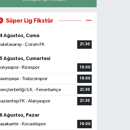
Süper Lig Fikstür
4 Ağustos, Cuma
alatasaray - Çorum FK
21:30
5 Ağustos, Cumartesi
onyaspor - Rizespor
19:00
asımpaşa - Trabzonspor
19:00
ençlerbirliği S.K. - Fenerbahçe
21:30
aziantep FK - Alanyaspor
21:30
6 Ağustos, Pazar
aşakşehir - Kocaelispor
19:00