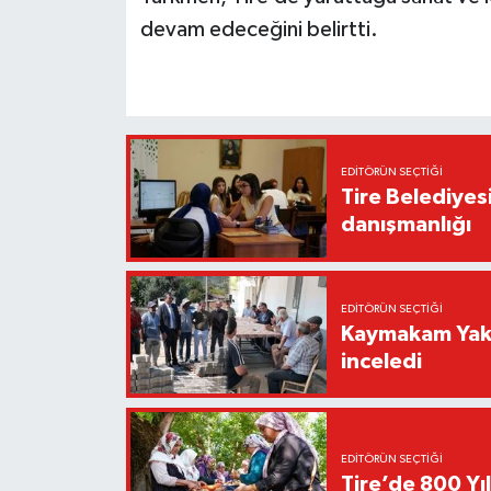
devam edeceğini belirtti.
EDITÖRÜN SEÇTIĞI
Tire Belediyes
danışmanlığı
EDITÖRÜN SEÇTIĞI
Kaymakam Yakut
inceledi
EDITÖRÜN SEÇTIĞI
Tire’de 800 Yıl