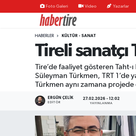
Foto Galeri
Video
Yazarlar
Tire Nöbetçi Eczaneler
HABERLER
KÜLTÜR - SANAT
Tire Hava Durumu
Tireli sanatçı
Tire Trafik Yoğunluk Haritası
Tire’de faaliyet gösteren Taht-ı
Süper Lig Puan Durumu ve Fikstür
Süleyman Türkmen, TRT 1’de yay
Türkmen aynı zamana projede 
Tüm Manşetler
ERGÜN ÇELIK
27.02.2026 - 12:02
Son Dakika Haberleri
EDITÖR
YAYINLANMA
Haber Arşivi