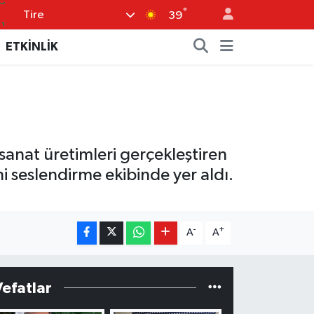
°
Tire
.1
39
9
ETKİNLİK
9
6
0
5
 sanat üretimleri gerçekleştiren
 seslendirme ekibinde yer aldı.
-
+
A
A
Vefatlar