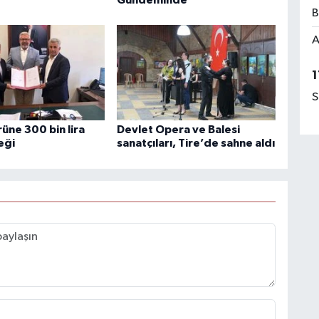
B
A
1
S
rüne 300 bin lira
Devlet Opera ve Balesi
eği
sanatçıları, Tire’de sahne aldı