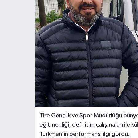
Tire Gençlik ve Spor Müdürlüğü bünyes
eğitmenliği, def ritim çalışmaları ile k
Türkmen’in performansı ilgi gördü.