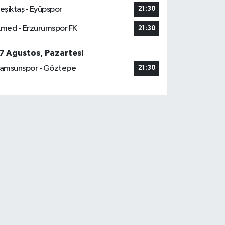
eşiktaş - Eyüpspor
21:30
med - Erzurumspor FK
21:30
7 Ağustos, Pazartesi
amsunspor - Göztepe
21:30