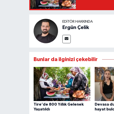
EDITÖR HAKKINDA
Ergün Çelik
Bunlar da ilginizi çekebilir
Tire’de 800 Yıllık Gelenek
Devasa du
Yaşatıldı
hayat bul