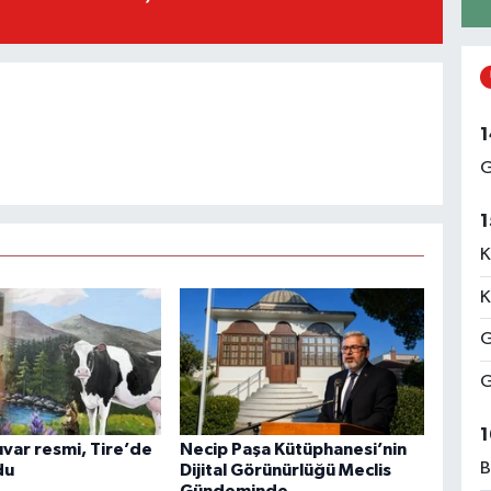
1
G
1
K
K
G
G
1
var resmi, Tire’de
Necip Paşa Kütüphanesi’nin
B
du
Dijital Görünürlüğü Meclis
Gündeminde