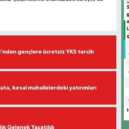
i’nden gençlere ücretsiz YKS tercih
a, kırsal mahallelerdeki yatırımları
1
lık Gelenek Yaşatıldı