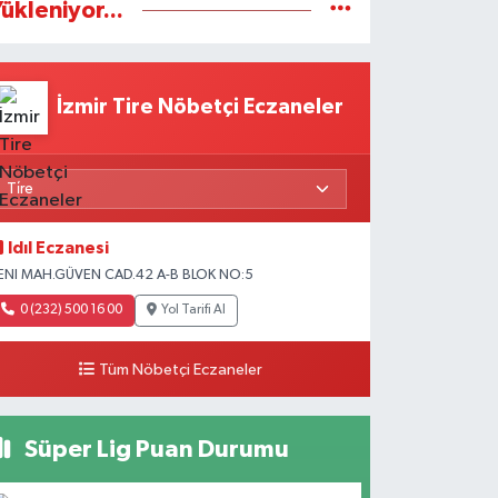
ükleniyor...
İzmir Tire Nöbetçi Eczaneler
Idıl Eczanesi
ENI MAH.GÜVEN CAD.42 A-B BLOK NO:5
0 (232) 500 16 00
Yol Tarifi Al
Tüm Nöbetçi Eczaneler
Süper Lig Puan Durumu