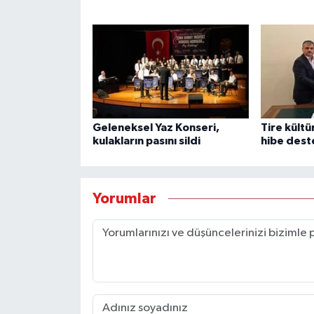
Geleneksel Yaz Konseri,
Tire kültü
kulakların pasını sildi
hibe dest
Yorumlar