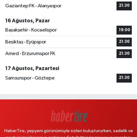
Gaziantep FK - Alanyaspor
21:30
16 Ağustos, Pazar
Başakşehir - Kocaelispor
19:00
Beşiktaş - Eyüpspor
21:30
Amed - Erzurumspor FK
21:30
17 Ağustos, Pazartesi
Samsunspor - Göztepe
21:30
HaberTire, yepyeni görünümüyle sizleri buluştururken, sadelik ve