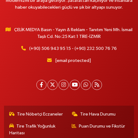
modernizmi bir araya getiriyor. Şatafattan kaçınıyor ve insanlara
haber okuyabilecekleri güçlü ve şık bir altyapı sunuyor.
ÇELİK MEDYA Basın - Yayın & Reklam - Tanıtım Yeni Mh. İsmail
Taşlı Cd. No:25 Kat:1 TİRE-İZMİR
(+90) 506 943 95 15 - (+90) 232 500 76 76
[email protected]
Tire Nöbetçi Eczaneler
Tire Hava Durumu
Tire Trafik Yoğunluk
Puan Durumu ve Fikstür
Haritası