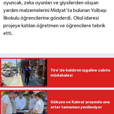
oyuncak, zeka oyunları ve giysilerden oluşan
yardım malzemelerini Midyat’ta bulunan Yolbaşı
İlkokulu öğrencilerine gönderdi. Okul idaresi
projeye katılan öğretmen ve öğrencilere tebrik
etti.
Tire’de kaldırım işgaline zabıta
müdahalesi
Gökçen ve Kahrat arasında ana
arter tamamen yenileniyor