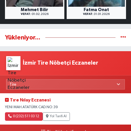
Mehmet Bilir
Fatma Onat
VEFAT:
01.02.2026
VEFAT:
31.01.2026
Yükleniyor...
İzmir Tire Nöbetçi Eczaneler
Tıre Nılay Eczanesi
YENI MAH.ATATÜRK CAD.NO:39
0 (232) 511 03 12
Yol Tarifi Al