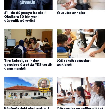
81 ilde düğmeye basıldı!
Youtube anneleri
Okullara 30 bin yeni
güvenlik görevlisi
Tire Belediyesi’nden
LGS tercih sonuçları
gençlere ücretsiz YKS tercih
açıklandı
danışmanlığı
Köyünüzdeki okul açık mı?
Öğrenciler ve veliler dikkat!