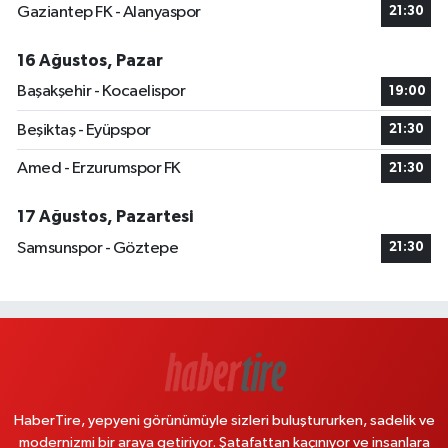
Gaziantep FK - Alanyaspor
21:30
16 Ağustos, Pazar
Başakşehir - Kocaelispor
19:00
Beşiktaş - Eyüpspor
21:30
Amed - Erzurumspor FK
21:30
17 Ağustos, Pazartesi
Samsunspor - Göztepe
21:30
HaberTire, yepyeni görünümüyle sizleri buluştururken, sadelik ve
modernizmi bir araya getiriyor. Şatafattan kaçınıyor ve insanlara