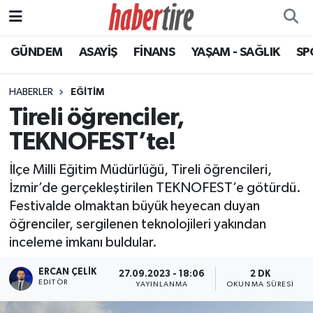
GÜNDEM
ASAYİŞ
FİNANS
YAŞAM - SAĞLIK
SP
Tire Nöbetçi Eczaneler
Tire Hava Durumu
HABERLER
EĞİTİM
Tireli öğrenciler,
Tire Trafik Yoğunluk Haritası
TEKNOFEST’te!
Süper Lig Puan Durumu ve Fikstür
İlçe Milli Eğitim Müdürlüğü, Tireli öğrencileri,
İzmir’de gerçekleştirilen TEKNOFEST’e götürdü.
Tüm Manşetler
Festivalde olmaktan büyük heyecan duyan
öğrenciler, sergilenen teknolojileri yakından
Son Dakika Haberleri
inceleme imkanı buldular.
Haber Arşivi
ERCAN ÇELIK
27.09.2023 - 18:06
2 DK
EDITÖR
YAYINLANMA
OKUNMA SÜRESI