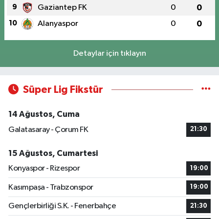
9
Gaziantep FK
0
0
10
Alanyaspor
0
0
Detaylar için tıklayın
Süper Lig Fikstür
14 Ağustos, Cuma
Galatasaray - Çorum FK
21:30
15 Ağustos, Cumartesi
Konyaspor - Rizespor
19:00
Kasımpaşa - Trabzonspor
19:00
Gençlerbirliği S.K. - Fenerbahçe
21:30