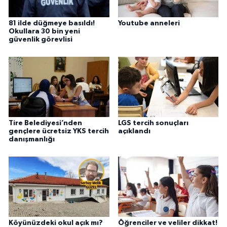
81 ilde düğmeye basıldı!
Youtube anneleri
Okullara 30 bin yeni
güvenlik görevlisi
Tire Belediyesi’nden
LGS tercih sonuçları
gençlere ücretsiz YKS tercih
açıklandı
danışmanlığı
Köyünüzdeki okul açık mı?
Öğrenciler ve veliler dikkat!