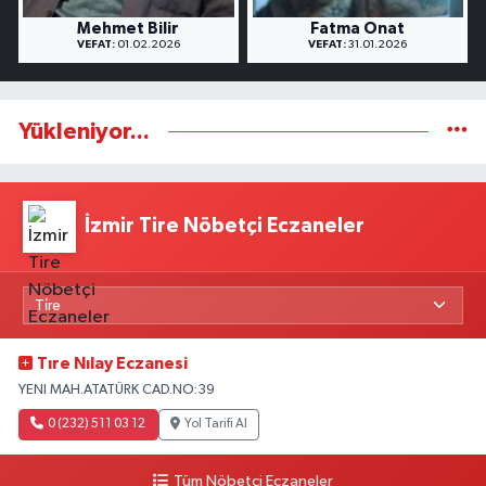
Mehmet Bilir
Fatma Onat
VEFAT:
01.02.2026
VEFAT:
31.01.2026
Yükleniyor...
İzmir Tire Nöbetçi Eczaneler
Tıre Nılay Eczanesi
YENI MAH.ATATÜRK CAD.NO:39
0 (232) 511 03 12
Yol Tarifi Al
Tüm Nöbetçi Eczaneler