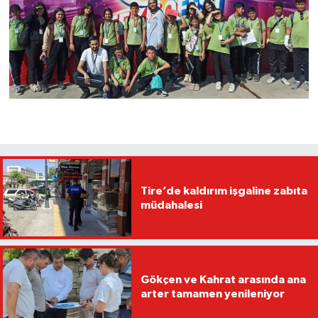
Tire’de kaldırım işgaline zabıta
müdahalesi
Gökçen ve Kahrat arasında ana
arter tamamen yenileniyor