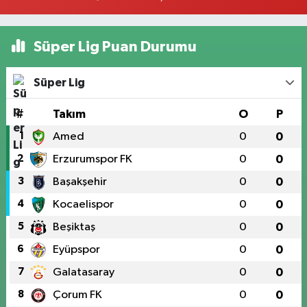
Süper Lig Puan Durumu
Süper Lig
#
Takım
O
P
1
Amed
0
0
2
Erzurumspor FK
0
0
3
Başakşehir
0
0
4
Kocaelispor
0
0
5
Beşiktaş
0
0
6
Eyüpspor
0
0
7
Galatasaray
0
0
8
Çorum FK
0
0