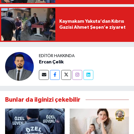
Kaymakam Yakuta’dan Kıbrıs
Gazisi Ahmet Şeşen’e ziyaret
EDITÖR HAKKINDA
Ercan Çelik
Bunlar da ilginizi çekebilir