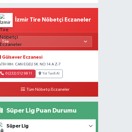
İzmir Tire Nöbetçi Eczaneler
Gülsever Eczanesi
ATİH MH. CAN EGELİ SK. NO:14 A Z-7
0 (232) 512 98 11
Yol Tarifi Al
Tüm Nöbetçi Eczaneler
Süper Lig Puan Durumu
Süper Lig