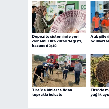
Depozito sisteminde yeni
Atık piller
dönem! 1 lira kuralı değişti,
ödülleri al
kazanç düştü
Tire’de binlerce fidan
Tire’de mı
toprakla buluştu
yağlık ayç