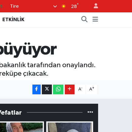
°
Tire
66
28
06
ETKİNLİK
.1
21
 büyüyor
39
0
 bakanlık tarafından onaylandı.
treküpe çıkacak.
-
+
A
A
Vefatlar