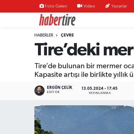
Foto Galeri
Video
Yazarlar
Tire Nöbetçi Eczaneler
HABERLER
ÇEVRE
Tire Hava Durumu
Tire’deki me
Tire Trafik Yoğunluk Haritası
Tire’de bulunan bir mermer ocağ
Süper Lig Puan Durumu ve Fikstür
Kapasite artışı ile birlikte yıl
Tüm Manşetler
ERGÜN ÇELIK
13.05.2024 - 17:45
EDITÖR
YAYINLANMA
Son Dakika Haberleri
Haber Arşivi