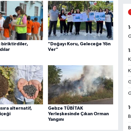
1
G
i biriktirdiler,
"Doğayı Koru, Geleceğe Yön
dılar
Ver"
1
K
K
G
G
1
sıra alternatif,
Gebze TÜBİTAK
içeği
Yerleşkesinde Çıkan Orman
B
Yangını
B