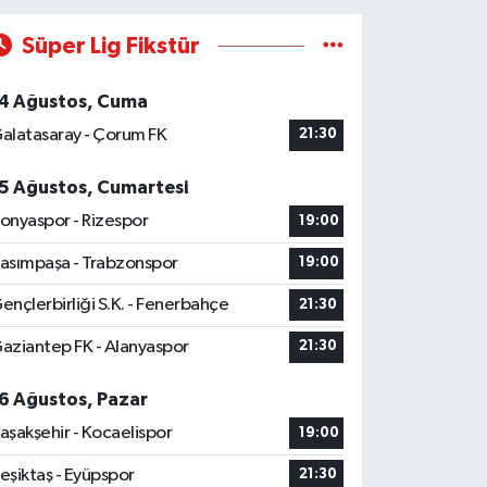
Süper Lig Fikstür
4 Ağustos, Cuma
alatasaray - Çorum FK
21:30
5 Ağustos, Cumartesi
onyaspor - Rizespor
19:00
asımpaşa - Trabzonspor
19:00
ençlerbirliği S.K. - Fenerbahçe
21:30
aziantep FK - Alanyaspor
21:30
6 Ağustos, Pazar
aşakşehir - Kocaelispor
19:00
eşiktaş - Eyüpspor
21:30