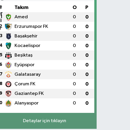
#
Takım
O
P
1
Amed
0
0
2
Erzurumspor FK
0
0
3
Başakşehir
0
0
4
Kocaelispor
0
0
5
Beşiktaş
0
0
6
Eyüpspor
0
0
7
Galatasaray
0
0
8
Çorum FK
0
0
9
Gaziantep FK
0
0
0
Alanyaspor
0
0
Detaylar için tıklayın