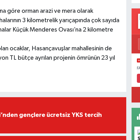
’na göre orman arazi ve mera olarak
alarının 3 kilometrelik yarıçapında çok sayıda
 Sahalar Küçük Menderes Ovası’na 2 kilometre
lan ocaklar, Hasançavuşlar mahallesinin de
yon TL bütçe ayrılan projenin ömrünün 23 yıl
F
i’nden gençlere ücretsiz YKS tercih