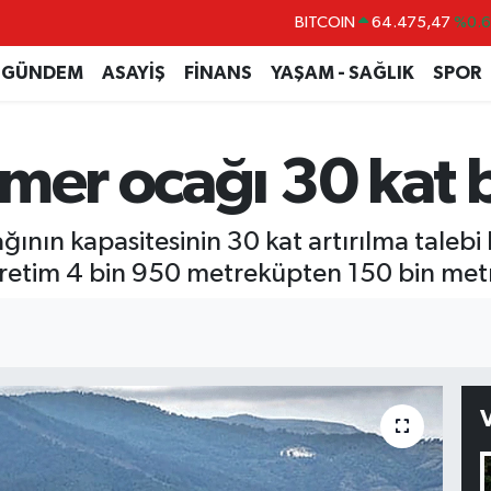
BITCOIN
64.475,47
%0.
DOLAR
47,5986
%0.
GÜNDEM
ASAYİŞ
FİNANS
YAŞAM - SAĞLIK
SPOR
EURO
55,0700
%0
STERLİN
64,2438
%0.
rmer ocağı 30 kat
GRAM ALTIN
6518.23
%0.
BİST100
13.703
%
ının kapasitesinin 30 kat artırılma talebi
lık üretim 4 bin 950 metreküpten 150 bin me