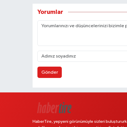
Yorumlar
Gönder
HaberTire, yepyeni görünümüyle sizleri buluştururk