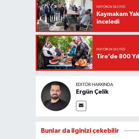
EDITÖRÜN SEÇTIĞI
Kaymakam Yakut
inceledi
EDITÖRÜN SEÇTIĞI
Tire’de 800 Yıl
EDITÖR HAKKINDA
Ergün Çelik
Bunlar da ilginizi çekebilir