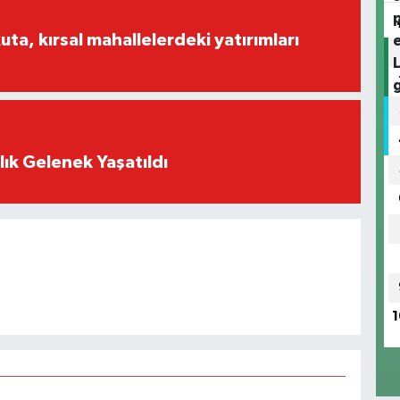
a, kırsal mahallelerdeki yatırımları
lık Gelenek Yaşatıldı
1