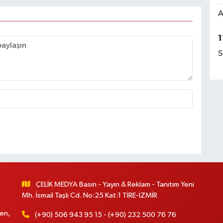
A
1
S
ÇELİK MEDYA Basın - Yayın & Reklam - Tanıtım Yeni
Mh. İsmail Taşlı Cd. No:25 Kat:1 TİRE-İZMİR
en,
(+90) 506 943 95 15 - (+90) 232 500 76 76