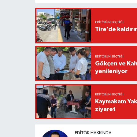
EDITÖRÜN SEÇTIĞI
Tire’de kaldır
EDITÖRÜN SEÇTIĞI
Gökçen ve Kah
yenileniyor
EDITÖRÜN SEÇTIĞI
Kaymakam Yaku
ziyaret
EDITÖR HAKKINDA