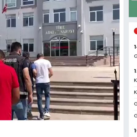
1
G
1
K
K
G
G
1