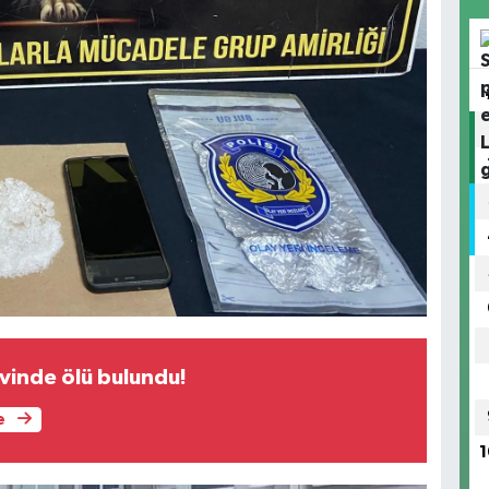
evinde ölü bulundu!
e
1