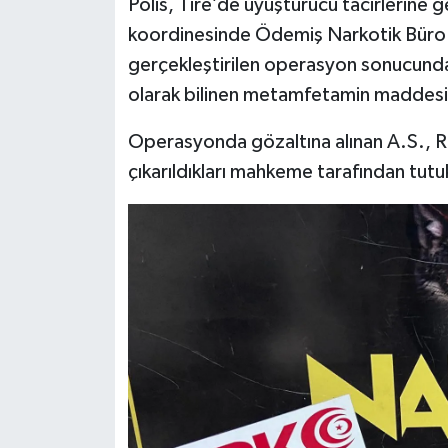
Polis, Tire’de uyuşturucu tacirlerine 
koordinesinde Ödemiş Narkotik Büro Am
gerçekleştirilen operasyon sonucunda,
olarak bilinen metamfetamin maddesi e
Operasyonda gözaltına alınan A.S., R.A
çıkarıldıkları mahkeme tarafından tut