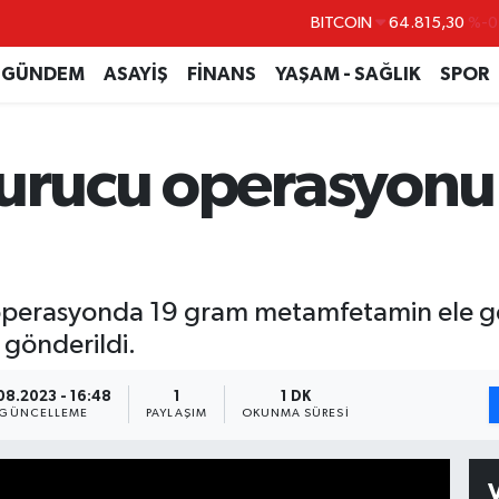
DOLAR
47,7436
%0.1
EURO
55,2510
%0.3
GÜNDEM
ASAYİŞ
FİNANS
YAŞAM - SAĞLIK
SPOR
STERLİN
64,4811
%0.3
GRAM ALTIN
6660.55
%
turucu operasyonu:
BİST100
13.779
%-1
BITCOIN
64.815,30
%-0
i operasyonda 19 gram metamfetamin ele geç
 gönderildi.
08.2023 - 16:48
1
1 DK
GÜNCELLEME
PAYLAŞIM
OKUNMA SÜRESI