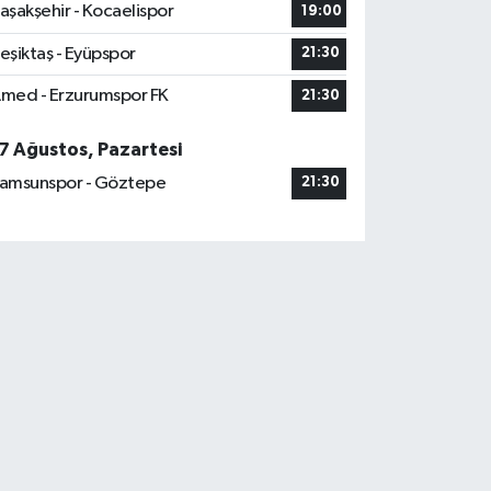
aşakşehir - Kocaelispor
19:00
eşiktaş - Eyüpspor
21:30
med - Erzurumspor FK
21:30
7 Ağustos, Pazartesi
amsunspor - Göztepe
21:30