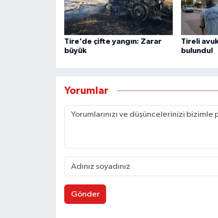
Tire’de çifte yangın: Zarar
Tireli avu
büyük
bulundu!
Yorumlar
Gönder