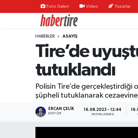
Foto Galeri
Video
Yazarlar
Tire Nöbetçi Eczaneler
HABERLER
ASAYİŞ
Tire Hava Durumu
Tire’de uyuş
Tire Trafik Yoğunluk Haritası
tutuklandı
Süper Lig Puan Durumu ve Fikstür
Polisin Tire’de gerçekleştirdiğ
Tüm Manşetler
şüpheli tutuklanarak cezaevine
Son Dakika Haberleri
ERCAN ÇELIK
16.08.2023 - 12:44
16.
EDITÖR
YAYINLANMA
Haber Arşivi