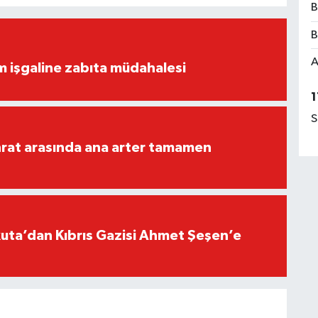
B
B
A
ım işgaline zabıta müdahalesi
1
S
rat arasında ana arter tamamen
ta’dan Kıbrıs Gazisi Ahmet Şeşen’e