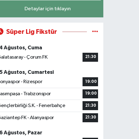
Detaylar için tıklayın
Süper Lig Fikstür
4 Ağustos, Cuma
alatasaray - Çorum FK
21:30
5 Ağustos, Cumartesi
onyaspor - Rizespor
19:00
asımpaşa - Trabzonspor
19:00
ençlerbirliği S.K. - Fenerbahçe
21:30
aziantep FK - Alanyaspor
21:30
6 Ağustos, Pazar