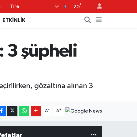
°
Tire
8
20
2
ETKİNLİK
8
0
 3 şüpheli
4
.1
irilirken, gözaltına alınan 3
-
+
A
A
Vefatlar