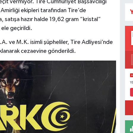
geçit vermiyor. Tire Cumhuriyet Başsavcılığı
irliği ekipleri tarafından Tire’de
Y
 satışa hazır halde 19,62 gram “kristal”
le geçirildi.
. ve M.K. isimli şüpheliler, Tire Adliyesi’nde
uklanarak cezaevine gönderildi.
Y