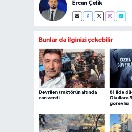
Ercan Çelik
Bunlar da ilginizi çekebilir
Devrilen traktörün altında
81 ilde d
can verdi
Okullara 3
görevlisi