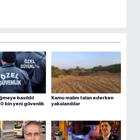
üğmeye basıldı!
Kamu malını talan ederken
0 bin yeni güvenlik
yakalandılar