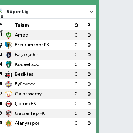
Süper Lig
#
Takım
O
P
1
Amed
0
0
2
Erzurumspor FK
0
0
3
Başakşehir
0
0
4
Kocaelispor
0
0
5
Beşiktaş
0
0
6
Eyüpspor
0
0
7
Galatasaray
0
0
8
Çorum FK
0
0
9
Gaziantep FK
0
0
0
Alanyaspor
0
0