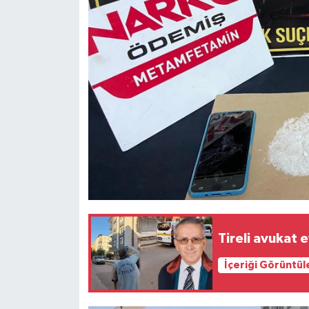
Tireli avukat 
İçeriği Görüntül