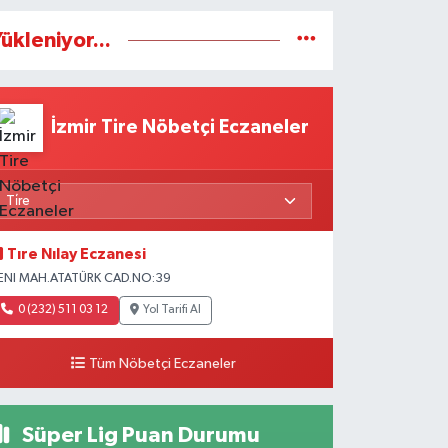
ükleniyor...
İzmir Tire Nöbetçi Eczaneler
Tıre Nılay Eczanesi
ENI MAH.ATATÜRK CAD.NO:39
0 (232) 511 03 12
Yol Tarifi Al
Tüm Nöbetçi Eczaneler
Süper Lig Puan Durumu