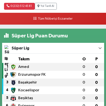
0 (232) 512 45 81
Yol Tarifi Al
Tüm Nöbetçi Eczaneler
Süper Lig Puan Durumu
Süper Lig
#
Takım
O
P
1
Amed
0
0
2
Erzurumspor FK
0
0
3
Başakşehir
0
0
4
Kocaelispor
0
0
5
Beşiktaş
0
0
6
Eyüpspor
0
0