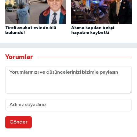
Tireli avukat evinde ölü
Akıma kapılan bekçi
bulundu!
hayatını kaybetti
Yorumlar
Gönder