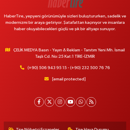
HaberTire, yepyeni görünümüyle sizleri buluştururken, sadelik ve
modernizmi bir araya getiriyor. Şatafattan kaçınıyor ve insanlara
haber okuyabilecekleri güçlü ve şık bir altyapı sunuyor.
ÇELİK MEDYA Basın - Yayın & Reklam - Tanıtım Yeni Mh. İsmail
Taşlı Cd. No:25 Kat:1 TİRE-İZMİR
(+90) 506 943 95 15 - (+90) 232 500 76 76
[email protected]
Tire Nöbetçi Eczaneler
Tire Hava Durumu