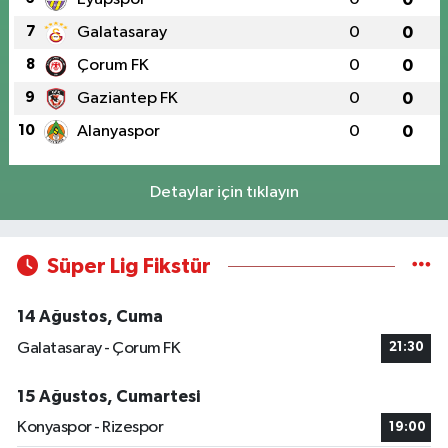
7
Galatasaray
0
0
8
Çorum FK
0
0
9
Gaziantep FK
0
0
10
Alanyaspor
0
0
Detaylar için tıklayın
Süper Lig Fikstür
14 Ağustos, Cuma
Galatasaray - Çorum FK
21:30
15 Ağustos, Cumartesi
Konyaspor - Rizespor
19:00