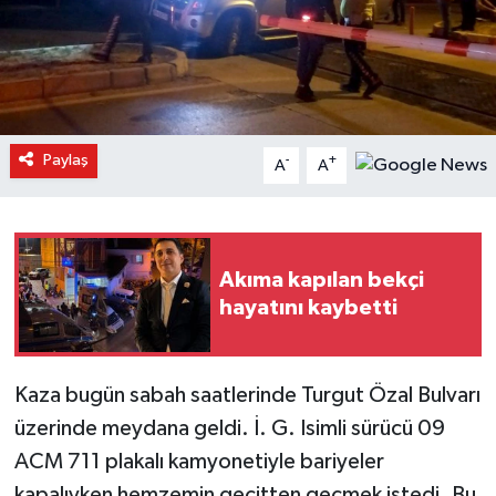
Paylaş
-
+
A
A
Akıma kapılan bekçi
hayatını kaybetti
Kaza bugün sabah saatlerinde Turgut Özal Bulvarı
üzerinde meydana geldi. İ. G. Isimli sürücü 09
ACM 711 plakalı kamyonetiyle bariyeler
kapalıyken hemzemin geçitten geçmek istedi. Bu