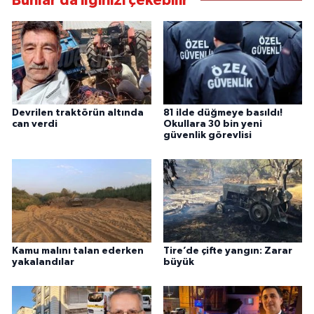
Bunlar da ilginizi çekebilir
Devrilen traktörün altında
81 ilde düğmeye basıldı!
can verdi
Okullara 30 bin yeni
güvenlik görevlisi
Kamu malını talan ederken
Tire’de çifte yangın: Zarar
yakalandılar
büyük