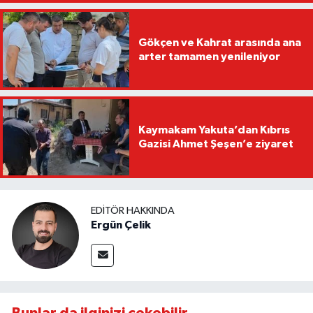
Gökçen ve Kahrat arasında ana
arter tamamen yenileniyor
Kaymakam Yakuta’dan Kıbrıs
Gazisi Ahmet Şeşen’e ziyaret
EDITÖR HAKKINDA
Ergün Çelik