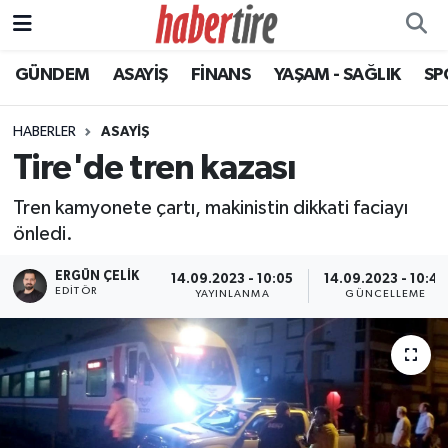
GÜNDEM
ASAYİŞ
FİNANS
YAŞAM - SAĞLIK
SP
Tire Nöbetçi Eczaneler
Tire Hava Durumu
HABERLER
ASAYİŞ
Tire'de tren kazası
Tire Trafik Yoğunluk Haritası
Tren kamyonete çartı, makinistin dikkati faciayı
Süper Lig Puan Durumu ve Fikstür
önledi.
ERGÜN ÇELIK
Tüm Manşetler
14.09.2023 - 10:05
14.09.2023 - 10:46
EDITÖR
YAYINLANMA
GÜNCELLEME
Son Dakika Haberleri
Haber Arşivi