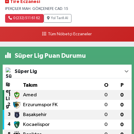
Tire Eczanesi
IPEKÇILER MAH. GÖKÇENEFE CAD. 15
0 (232) 511 61 62
Yol Tarifi Al
Tüm Nöbetçi Eczaneler
Süper Lig Puan Durumu
Süper Lig
#
Takım
O
P
1
Amed
0
0
2
Erzurumspor FK
0
0
3
Başakşehir
0
0
4
Kocaelispor
0
0