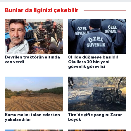
Bunlar da ilginizi çekebilir
Devrilen traktörün altında
81 ilde düğmeye basıldı!
can verdi
Okullara 30 bin yeni
güvenlik görevlisi
Kamu malını talan ederken
Tire’de çifte yangın: Zarar
yakalandılar
büyük