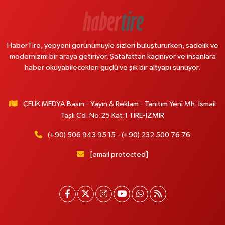
HaberTire, yepyeni görünümüyle sizleri buluştururken, sadelik ve
modernizmi bir araya getiriyor. Şatafattan kaçınıyor ve insanlara
haber okuyabilecekleri güçlü ve şık bir altyapı sunuyor.
ÇELİK MEDYA Basın - Yayın & Reklam - Tanıtım Yeni Mh. İsmail
Taşlı Cd. No:25 Kat:1 TİRE-İZMİR
(+90) 506 943 95 15 - (+90) 232 500 76 76
[email protected]