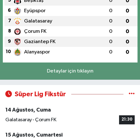
5
Beşiktaş
0
0
6
Eyüpspor
0
0
7
Galatasaray
0
0
8
Çorum FK
0
0
9
Gaziantep FK
0
0
10
Alanyaspor
0
0
Detaylar için tıklayın
Süper Lig Fikstür
14 Ağustos, Cuma
Galatasaray - Çorum FK
21:30
15 Ağustos, Cumartesi