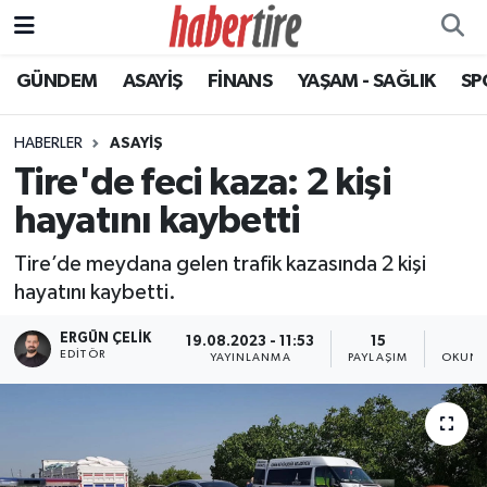
GÜNDEM
ASAYİŞ
FİNANS
YAŞAM - SAĞLIK
SP
Tire Nöbetçi Eczaneler
Tire Hava Durumu
HABERLER
ASAYİŞ
Tire'de feci kaza: 2 kişi
Tire Trafik Yoğunluk Haritası
hayatını kaybetti
Süper Lig Puan Durumu ve Fikstür
Tire’de meydana gelen trafik kazasında 2 kişi
hayatını kaybetti.
Tüm Manşetler
ERGÜN ÇELIK
19.08.2023 - 11:53
15
1
EDITÖR
Son Dakika Haberleri
YAYINLANMA
PAYLAŞIM
OKUNM
Haber Arşivi