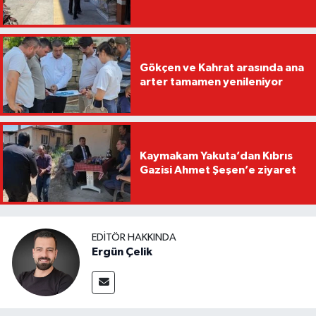
Gökçen ve Kahrat arasında ana
arter tamamen yenileniyor
Kaymakam Yakuta’dan Kıbrıs
Gazisi Ahmet Şeşen’e ziyaret
EDITÖR HAKKINDA
Ergün Çelik