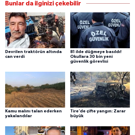
Bunlar da ilginizi çekebilir
Devrilen traktörün altında
81 ilde düğmeye basıldı!
can verdi
Okullara 30 bin yeni
güvenlik görevlisi
Kamu malını talan ederken
Tire’de çifte yangın: Zarar
yakalandılar
büyük