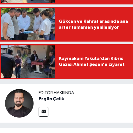
Gökçen ve Kahrat arasında ana
arter tamamen yenileniyor
Kaymakam Yakuta’dan Kıbrıs
Gazisi Ahmet Şeşen’e ziyaret
EDITÖR HAKKINDA
Ergün Çelik