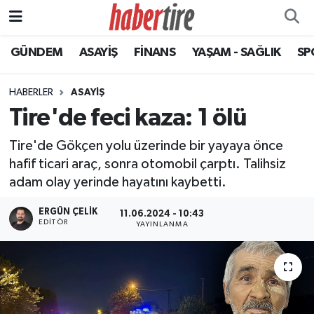
GÜNDEM
ASAYİŞ
FİNANS
YAŞAM - SAĞLIK
SP
Tire Nöbetçi Eczaneler
Tire Hava Durumu
HABERLER
ASAYİŞ
Tire'de feci kaza: 1 ölü
Tire Trafik Yoğunluk Haritası
Tire'de Gökçen yolu üzerinde bir yayaya önce
Süper Lig Puan Durumu ve Fikstür
hafif ticari araç, sonra otomobil çarptı. Talihsiz
adam olay yerinde hayatını kaybetti.
Tüm Manşetler
ERGÜN ÇELIK
11.06.2024 - 10:43
EDITÖR
YAYINLANMA
Son Dakika Haberleri
Haber Arşivi