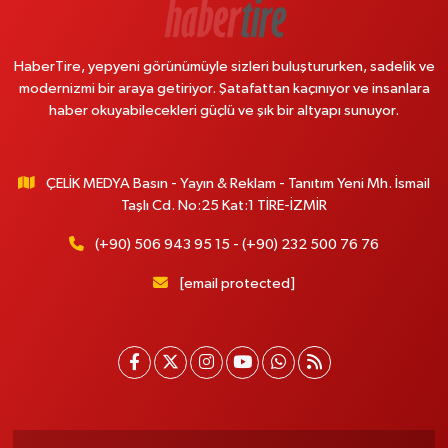
HaberTire, yepyeni görünümüyle sizleri buluştururken, sadelik ve
modernizmi bir araya getiriyor. Şatafattan kaçınıyor ve insanlara
haber okuyabilecekleri güçlü ve şık bir altyapı sunuyor.
ÇELİK MEDYA Basın - Yayın & Reklam - Tanıtım Yeni Mh. İsmail
Taşlı Cd. No:25 Kat:1 TİRE-İZMİR
(+90) 506 943 95 15 - (+90) 232 500 76 76
[email protected]