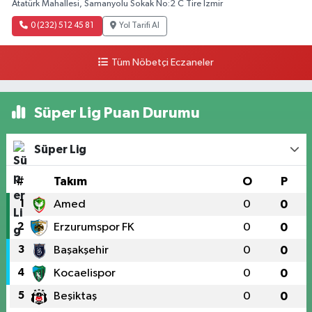
Atatürk Mahallesi, Samanyolu Sokak No:2 C Tire İzmir
0 (232) 512 45 81
Yol Tarifi Al
Tüm Nöbetçi Eczaneler
Süper Lig Puan Durumu
Süper Lig
#
Takım
O
P
1
Amed
0
0
2
Erzurumspor FK
0
0
3
Başakşehir
0
0
4
Kocaelispor
0
0
5
Beşiktaş
0
0