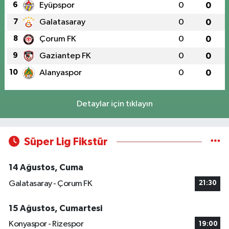
6
Eyüpspor
0
0
7
Galatasaray
0
0
8
Çorum FK
0
0
9
Gaziantep FK
0
0
10
Alanyaspor
0
0
Detaylar için tıklayın
Süper Lig Fikstür
14 Ağustos, Cuma
Galatasaray - Çorum FK
21:30
15 Ağustos, Cumartesi
Konyaspor - Rizespor
19:00