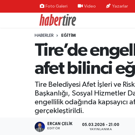
Foto Galeri
Video
Yazarlar
Tire Nöbetçi Eczaneler
HABERLER
EĞİTİM
Tire Hava Durumu
Tire’de engel
Tire Trafik Yoğunluk Haritası
afet bilinci e
Süper Lig Puan Durumu ve Fikstür
Tire Belediyesi Afet İşleri ve Ri
Tüm Manşetler
Başkanlığı, Sosyal Hizmetler Dair
Son Dakika Haberleri
engellilik odağında kapsayıcı af
gerçekleştirildi.
Haber Arşivi
ERCAN ÇELIK
05.03.2026 - 21:00
EDITÖR
YAYINLANMA