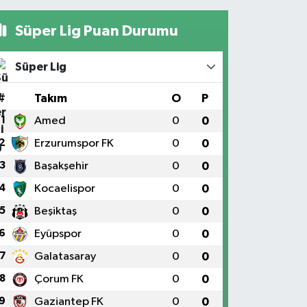
Süper Lig Puan Durumu
Süper Lig
#
Takım
O
P
1
Amed
0
0
2
Erzurumspor FK
0
0
3
Başakşehir
0
0
4
Kocaelispor
0
0
5
Beşiktaş
0
0
6
Eyüpspor
0
0
7
Galatasaray
0
0
8
Çorum FK
0
0
9
Gaziantep FK
0
0