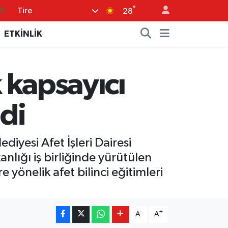
°
Tire
05
28
18
ETKİNLİK
22
39
k kapsayıcı
0
66
ldi
diyesi Afet İşleri Dairesi
anlığı iş birliğinde yürütülen
 yönelik afet bilinci eğitimleri
-
+
A
A