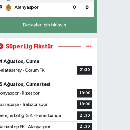
0
Alanyaspor
0
0
Detaylar için tıklayın
Süper Lig Fikstür
4 Ağustos, Cuma
alatasaray - Çorum FK
21:30
5 Ağustos, Cumartesi
onyaspor - Rizespor
19:00
asımpaşa - Trabzonspor
19:00
ençlerbirliği S.K. - Fenerbahçe
21:30
aziantep FK - Alanyaspor
21:30