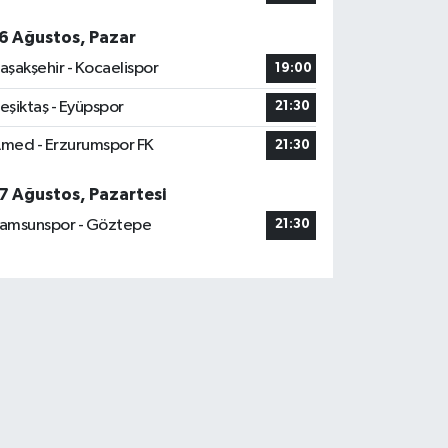
6 Ağustos, Pazar
aşakşehir - Kocaelispor
19:00
eşiktaş - Eyüpspor
21:30
med - Erzurumspor FK
21:30
7 Ağustos, Pazartesi
amsunspor - Göztepe
21:30