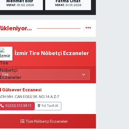
Mehmet Bilir
Fatma Onat
VEFAT:
01.02.2026
VEFAT:
31.01.2026
ükleniyor...
İzmir Tire Nöbetçi Eczaneler
Gülsever Eczanesi
ATİH MH. CAN EGELİ SK. NO:14 A Z-7
0 (232) 512 98 11
Yol Tarifi Al
Tüm Nöbetçi Eczaneler