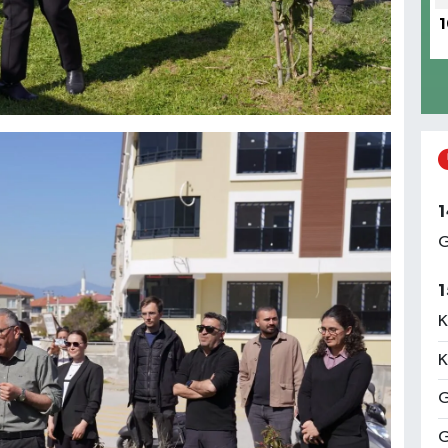
1
1
G
1
K
K
G
G