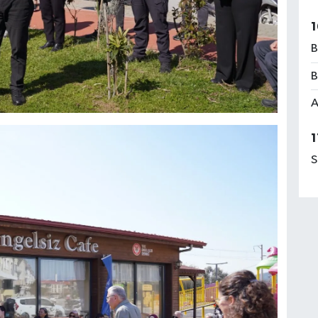
1
B
B
A
1
S