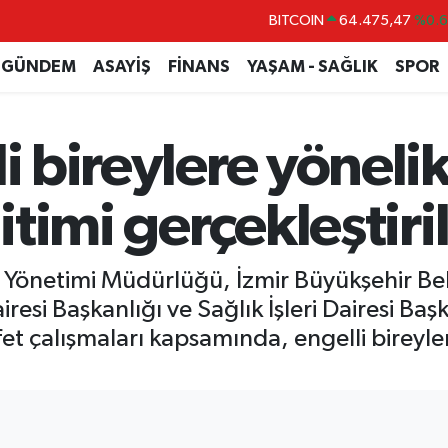
DOLAR
47,5971
%0.
EURO
55,1336
%0.
GÜNDEM
ASAYİŞ
FİNANS
YAŞAM - SAĞLIK
SPOR
STERLİN
64,2534
%0.
GRAM ALTIN
6518.23
%0.
li bireylere yöneli
BİST100
13.703
%
BITCOIN
64.475,47
%0.
ğitimi gerçekleştiri
sk Yönetimi Müdürlüğü, İzmir Büyükşehir Bele
esi Başkanlığı ve Sağlık İşleri Dairesi Başk
et çalışmaları kapsamında, engelli bireylere