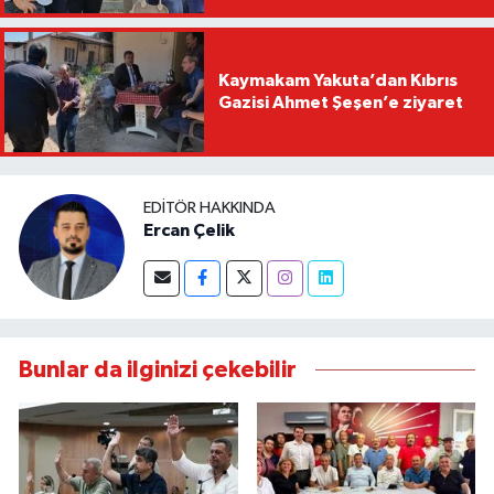
Kaymakam Yakuta’dan Kıbrıs
Gazisi Ahmet Şeşen’e ziyaret
EDITÖR HAKKINDA
Ercan Çelik
Bunlar da ilginizi çekebilir