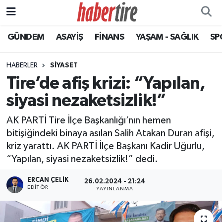
GÜNDEM
ASAYİŞ
FİNANS
YAŞAM - SAĞLIK
SP
Tire Nöbetçi Eczaneler
Tire Hava Durumu
HABERLER
SİYASET
Tire’de afiş krizi: “Yapılan,
Tire Trafik Yoğunluk Haritası
siyasi nezaketsizlik!”
Süper Lig Puan Durumu ve Fikstür
AK PARTİ Tire İlçe Başkanlığı’nın hemen
bitişiğindeki binaya asılan Salih Atakan Duran afişi,
Tüm Manşetler
kriz yarattı. AK PARTİ İlçe Başkanı Kadir Uğurlu,
“Yapılan, siyasi nezaketsizlik!” dedi.
Son Dakika Haberleri
ERCAN ÇELIK
26.02.2024 - 21:24
Haber Arşivi
EDITÖR
YAYINLANMA