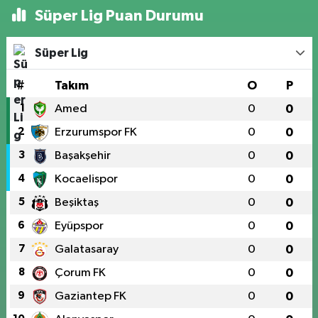
Süper Lig Puan Durumu
Süper Lig
#
Takım
O
P
1
Amed
0
0
2
Erzurumspor FK
0
0
3
Başakşehir
0
0
4
Kocaelispor
0
0
5
Beşiktaş
0
0
6
Eyüpspor
0
0
7
Galatasaray
0
0
8
Çorum FK
0
0
9
Gaziantep FK
0
0