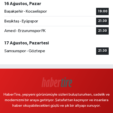
16 Ağustos, Pazar
Başakşehir - Kocaelispor
19:00
Beşiktaş - Eyüpspor
21:30
Amed - Erzurumspor FK
21:30
17 Ağustos, Pazartesi
Samsunspor - Göztepe
21:30
HaberTire, yepyeni görünümüyle sizleri buluştururken, sadelik ve
modernizmi bir araya getiriyor. Şatafattan kaçınıyor ve insanlara
haber okuyabilecekleri güçlü ve şık bir altyapı sunuyor.