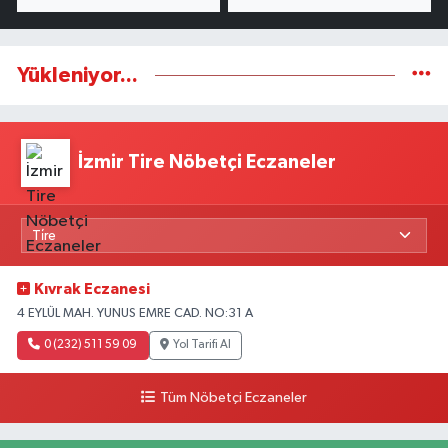
Yükleniyor...
İzmir Tire Nöbetçi Eczaneler
Kıvrak Eczanesi
4 EYLÜL MAH. YUNUS EMRE CAD. NO:31 A
0 (232) 511 59 09
Yol Tarifi Al
Tüm Nöbetçi Eczaneler