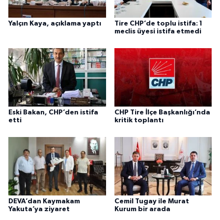
Yalçın Kaya, açıklama yaptı
Tire CHP’de toplu istifa: 1
meclis üyesi istifa etmedi
Eski Bakan, CHP’den istifa
CHP Tire İlçe Başkanlığı’nda
etti
kritik toplantı
DEVA’dan Kaymakam
Cemil Tugay ile Murat
Yakuta’ya ziyaret
Kurum bir arada