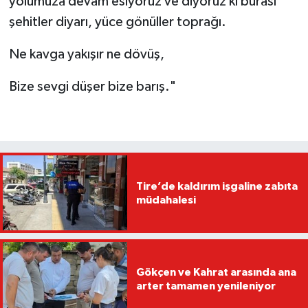
yolumuza devam esiyoruz ve diyoruz ki burası
şehitler diyarı, yüce gönüller toprağı.
Ne kavga yakışır ne dövüş,
Bize sevgi düşer bize barış."
Tire’de kaldırım işgaline zabıta
müdahalesi
Gökçen ve Kahrat arasında ana
arter tamamen yenileniyor