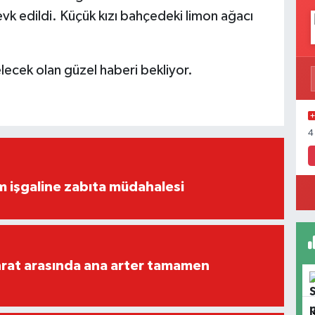
evk edildi. Küçük kızı bahçedeki limon ağacı
elecek olan güzel haberi bekliyor.
4
ım işgaline zabıta müdahalesi
rat arasında ana arter tamamen