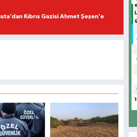
ta’dan Kıbrıs Gazisi Ahmet Şeşen’e
1