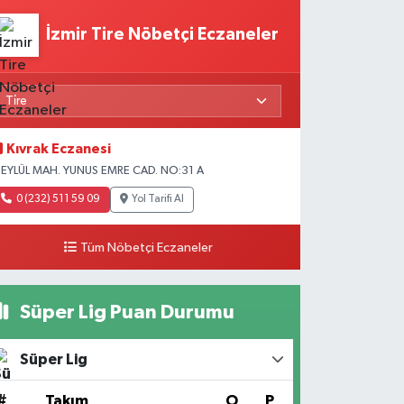
İzmir Tire Nöbetçi Eczaneler
Kıvrak Eczanesi
 EYLÜL MAH. YUNUS EMRE CAD. NO:31 A
0 (232) 511 59 09
Yol Tarifi Al
Tüm Nöbetçi Eczaneler
Süper Lig Puan Durumu
Süper Lig
#
Takım
O
P