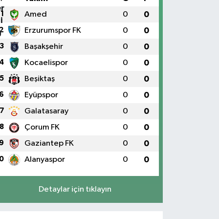
1
Amed
0
0
2
Erzurumspor FK
0
0
3
Başakşehir
0
0
4
Kocaelispor
0
0
5
Beşiktaş
0
0
6
Eyüpspor
0
0
7
Galatasaray
0
0
8
Çorum FK
0
0
9
Gaziantep FK
0
0
0
Alanyaspor
0
0
Detaylar için tıklayın