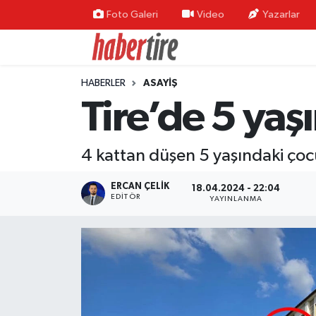
Foto Galeri
Video
Yazarlar
Tire Nöbetçi Eczaneler
HABERLER
ASAYİŞ
Tire Hava Durumu
Tire’de 5 yaş
Tire Trafik Yoğunluk Haritası
4 kattan düşen 5 yaşındaki çoc
Süper Lig Puan Durumu ve Fikstür
ERCAN ÇELIK
18.04.2024 - 22:04
Tüm Manşetler
EDITÖR
YAYINLANMA
Son Dakika Haberleri
Haber Arşivi