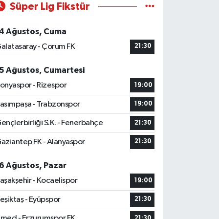
Süper Lig Fikstür
4 Ağustos, Cuma
alatasaray - Çorum FK
21:30
5 Ağustos, Cumartesi
onyaspor - Rizespor
19:00
asımpaşa - Trabzonspor
19:00
ençlerbirliği S.K. - Fenerbahçe
21:30
aziantep FK - Alanyaspor
21:30
6 Ağustos, Pazar
aşakşehir - Kocaelispor
19:00
eşiktaş - Eyüpspor
21:30
med - Erzurumspor FK
21:30