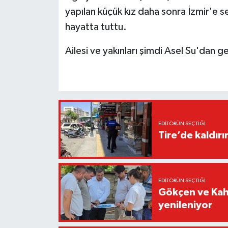
yapılan küçük kız daha sonra İzmir'e s
hayatta tuttu.
Ailesi ve yakınları şimdi Asel Su'dan g
EDITÖRÜN SEÇTIĞI
Tire’de kaldır
EDITÖRÜN SEÇTIĞI
Gökçen ve Kah
yenileniyor