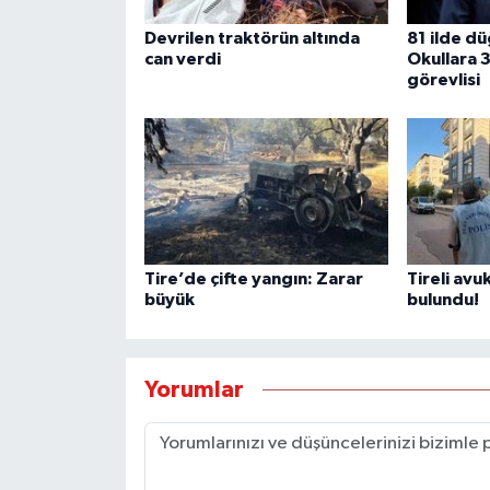
Devrilen traktörün altında
81 ilde d
can verdi
Okullara 3
görevlisi
Tire’de çifte yangın: Zarar
Tireli avu
büyük
bulundu!
Yorumlar