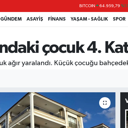
BITCOIN
64.959,79
%1.
DOLAR
47,7436
%0.1
GÜNDEM
ASAYİŞ
FİNANS
YAŞAM - SAĞLIK
SPOR
EURO
55,2510
%0.3
STERLİN
64,4811
%0.3
ındaki çocuk 4. Ka
GRAM ALTIN
6660.55
%0.0
BİST100
13.779
%-1
uk ağır yaralandı. Küçük çocuğu bahçedeki