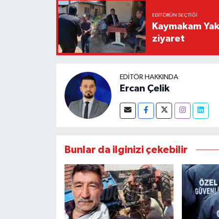
EDITÖRÜN SEÇTIĞI
Kaymakam Yaku
ziyaret
EDITÖR HAKKINDA
Ercan Çelik
Bunlar da ilginizi çekebilir