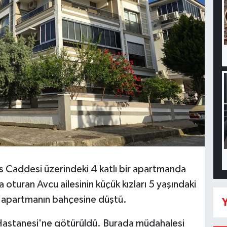
is Caddesi üzerindeki 4 katlı bir apartmanda
turan Avcu ailesinin küçük kızları 5 yaşındaki
n apartmanın bahçesine düştü.
Y
 Hastanesi'ne götürüldü. Burada müdahalesi