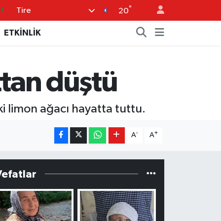
°
Tire
11
20
8
ETKİNLİK
2
8
ttan düştü
3
4
 limon ağacı hayatta tuttu.
-
+
A
A
Vefatlar