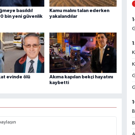
üğmeye basıldı!
Kamu malını talan ederken
0 bin yeni güvenlik
yakalandılar
1
G
1
K
K
G
kat evinde ölü
Akıma kapılan bekçi hayatını
kaybetti
G
1
B
B
A