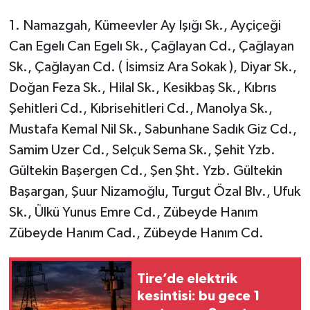
1. Namazgah, Kümeevler Ay Işığı Sk., Ayçiçeği
Can Egelı Can Egelı Sk., Çağlayan Cd., Çağlayan
Sk., Çağlayan Cd. ( İsimsiz Ara Sokak ), Diyar Sk.,
Doğan Feza Sk., Hilal Sk., Kesikbaş Sk., Kıbrıs
Şehitleri Cd., Kıbrisehitleri Cd., Manolya Sk.,
Mustafa Kemal Nil Sk., Sabunhane Sadık Giz Cd.,
Samim Uzer Cd., Selçuk Sema Sk., Şehit Yzb.
Gültekin Başergen Cd., Şen Şht. Yzb. Gültekin
Başargan, Şuur Nizamoğlu, Turgut Özal Blv., Ufuk
Sk., Ülkü Yunus Emre Cd., Zübeyde Hanım
Zübeyde Hanım Cad., Zübeyde Hanım Cd.
Tire’de elektrik
kesintisi: bu gece 1