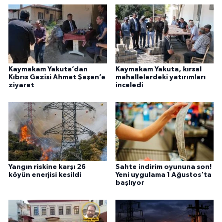
Kaymakam Yakuta’dan
Kaymakam Yakuta, kırsal
Kıbrıs Gazisi Ahmet Şeşen’e
mahallelerdeki yatırımları
ziyaret
inceledi
Yangın riskine karşı 26
Sahte indirim oyununa son!
köyün enerjisi kesildi
Yeni uygulama 1 Ağustos'ta
başlıyor