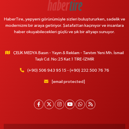
HaberTire, yepyeni görünümüyle sizleri buluştururken, sadelik ve
modernizmi bir araya getiriyor. Şatafattan kaçınıyor ve insanlara
haber okuyabilecekleri güçlü ve şık bir altyapı sunuyor.
ÇELİK MEDYA Basın - Yayın & Reklam - Tanıtım Yeni Mh. İsmail
Taşlı Cd. No:25 Kat:1 TİRE-İZMİR
(+90) 506 943 95 15 - (+90) 232 500 76 76
[email protected]