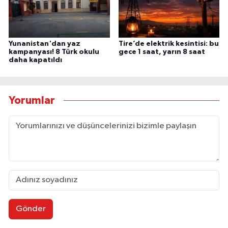
Yunanistan'dan yaz
Tire’de elektrik kesintisi: bu
kampanyası! 8 Türk okulu
gece 1 saat, yarın 8 saat
daha kapatıldı
Yorumlar
Gönder