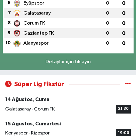
6
Eyüpspor
0
0
7
Galatasaray
0
0
8
Çorum FK
0
0
9
Gaziantep FK
0
0
10
Alanyaspor
0
0
Detaylar için tıklayın
Süper Lig Fikstür
14 Ağustos, Cuma
Galatasaray - Çorum FK
21:30
15 Ağustos, Cumartesi
Konyaspor - Rizespor
19:00