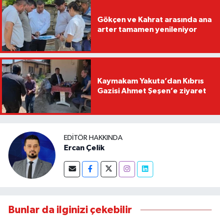
Gökçen ve Kahrat arasında ana
arter tamamen yenileniyor
Kaymakam Yakuta’dan Kıbrıs
Gazisi Ahmet Şeşen’e ziyaret
EDITÖR HAKKINDA
Ercan Çelik
Bunlar da ilginizi çekebilir