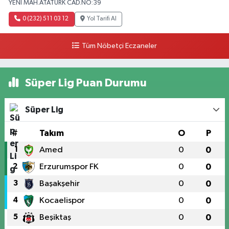
YENI MAH.ATATÜRK CAD.NO:39
0 (232) 511 03 12
Yol Tarifi Al
Tüm Nöbetçi Eczaneler
Süper Lig Puan Durumu
Süper Lig
#
Takım
O
P
1
Amed
0
0
2
Erzurumspor FK
0
0
3
Başakşehir
0
0
4
Kocaelispor
0
0
5
Beşiktaş
0
0