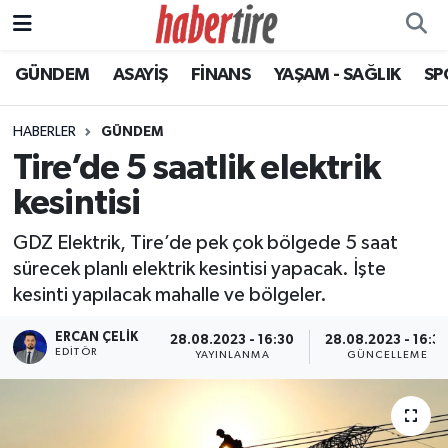
GÜNDEM
ASAYİŞ
FİNANS
YAŞAM - SAĞLIK
SP
Tire Nöbetçi Eczaneler
Tire Hava Durumu
HABERLER
GÜNDEM
Tire’de 5 saatlik elektrik
Tire Trafik Yoğunluk Haritası
kesintisi
Süper Lig Puan Durumu ve Fikstür
GDZ Elektrik, Tire’de pek çok bölgede 5 saat
sürecek planlı elektrik kesintisi yapacak. İşte
Tüm Manşetler
kesinti yapılacak mahalle ve bölgeler.
Son Dakika Haberleri
ERCAN ÇELIK
28.08.2023 - 16:30
28.08.2023 - 16:3
EDITÖR
YAYINLANMA
GÜNCELLEME
Haber Arşivi