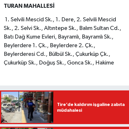
TURAN MAHALLESİ
1. Selvili Mescid Sk., 1. Dere, 2. Selvili Mescid
Sk., 2. Selvi Sk., Altıntepe Sk., Balım Sultan Cd.,
Batı Dağ Kume Evleri, Bayramlı, Bayramlı Sk.,
Beylerdere 1. Çk., Beylerdere 2. Çk.,
Beylerderesi Cd., Bülbül Sk., Çukurküp Çk.,
Çukurküp Sk., Doğuş Sk., Gonca Sk., Hakime
Tire’de kaldırım işgaline zabıta
müdahalesi