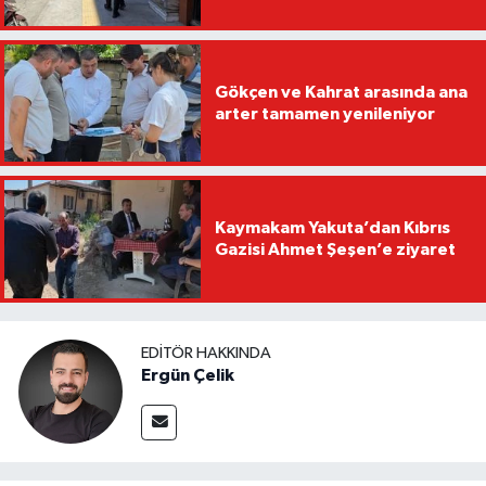
Gökçen ve Kahrat arasında ana
arter tamamen yenileniyor
Kaymakam Yakuta’dan Kıbrıs
Gazisi Ahmet Şeşen’e ziyaret
EDITÖR HAKKINDA
Ergün Çelik