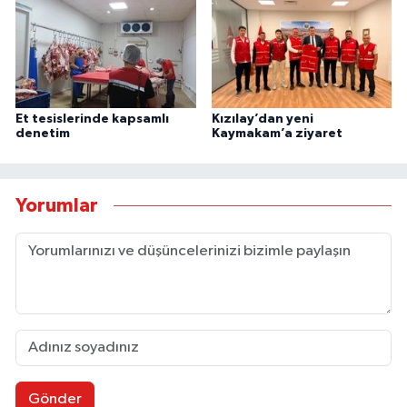
Et tesislerinde kapsamlı
Kızılay’dan yeni
denetim
Kaymakam’a ziyaret
Yorumlar
Gönder