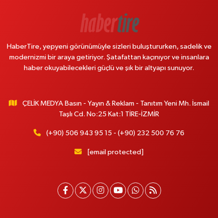
HaberTire, yepyeni görünümüyle sizleri buluştururken, sadelik ve
modernizmi bir araya getiriyor. Şatafattan kaçınıyor ve insanlara
haber okuyabilecekleri güçlü ve şık bir altyapı sunuyor.
ÇELİK MEDYA Basın - Yayın & Reklam - Tanıtım Yeni Mh. İsmail
Taşlı Cd. No:25 Kat:1 TİRE-İZMİR
(+90) 506 943 95 15 - (+90) 232 500 76 76
[email protected]