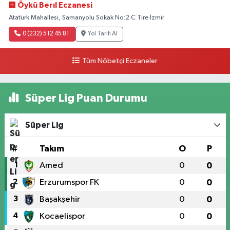
Öykü Berıl Eczanesi
Atatürk Mahallesi, Samanyolu Sokak No:2 C Tire İzmir
0 (232) 512 45 81
Yol Tarifi Al
Tüm Nöbetçi Eczaneler
Süper Lig Puan Durumu
Süper Lig
#
Takım
O
P
1
Amed
0
0
2
Erzurumspor FK
0
0
3
Başakşehir
0
0
4
Kocaelispor
0
0