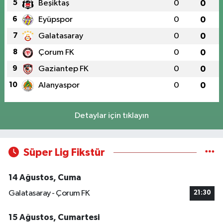
5
Beşiktaş
0
0
6
Eyüpspor
0
0
7
Galatasaray
0
0
8
Çorum FK
0
0
9
Gaziantep FK
0
0
10
Alanyaspor
0
0
Detaylar için tıklayın
Süper Lig Fikstür
14 Ağustos, Cuma
Galatasaray - Çorum FK
21:30
15 Ağustos, Cumartesi