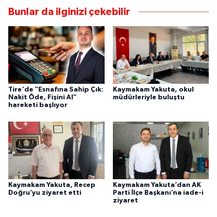
Bunlar da ilginizi çekebilir
Tire'de "Esnafına Sahip Çık:
Kaymakam Yakuta, okul
Nakit Öde, Fişini Al"
müdürleriyle buluştu
hareketi başlıyor
Kaymakam Yakuta, Recep
Kaymakam Yakuta’dan AK
Doğru’yu ziyaret etti
Parti İlçe Başkanı’na iade-i
ziyaret