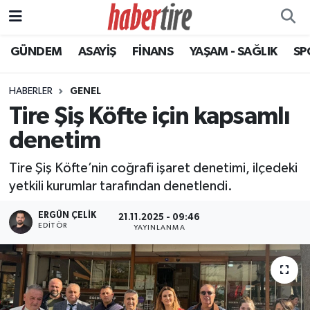
GÜNDEM
ASAYİŞ
FİNANS
YAŞAM - SAĞLIK
SP
Tire Nöbetçi Eczaneler
Tire Hava Durumu
HABERLER
GENEL
Tire Şiş Köfte için kapsamlı
Tire Trafik Yoğunluk Haritası
denetim
Süper Lig Puan Durumu ve Fikstür
Tire Şiş Köfte’nin coğrafi işaret denetimi, ilçedeki
yetkili kurumlar tarafından denetlendi.
Tüm Manşetler
ERGÜN ÇELIK
21.11.2025 - 09:46
EDITÖR
Son Dakika Haberleri
YAYINLANMA
Haber Arşivi