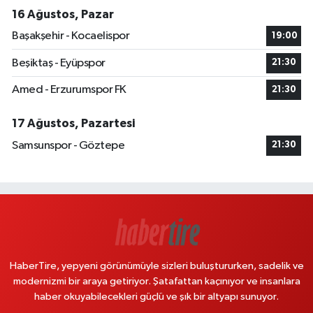
16 Ağustos, Pazar
Başakşehir - Kocaelispor
19:00
Beşiktaş - Eyüpspor
21:30
Amed - Erzurumspor FK
21:30
17 Ağustos, Pazartesi
Samsunspor - Göztepe
21:30
HaberTire, yepyeni görünümüyle sizleri buluştururken, sadelik ve
modernizmi bir araya getiriyor. Şatafattan kaçınıyor ve insanlara
haber okuyabilecekleri güçlü ve şık bir altyapı sunuyor.