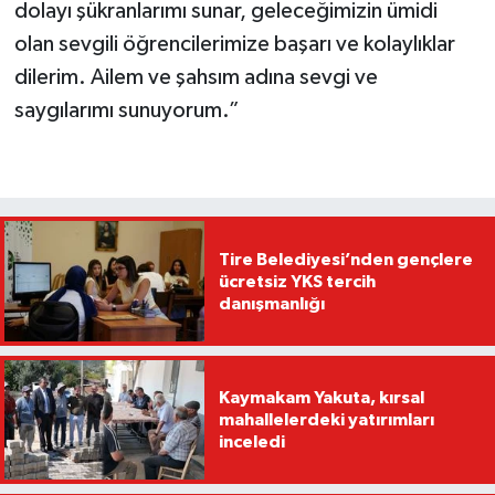
dolayı şükranlarımı sunar, geleceğimizin ümidi
olan sevgili öğrencilerimize başarı ve kolaylıklar
dilerim. Ailem ve şahsım adına sevgi ve
saygılarımı sunuyorum.”
Tire Belediyesi’nden gençlere
ücretsiz YKS tercih
danışmanlığı
Kaymakam Yakuta, kırsal
mahallelerdeki yatırımları
inceledi