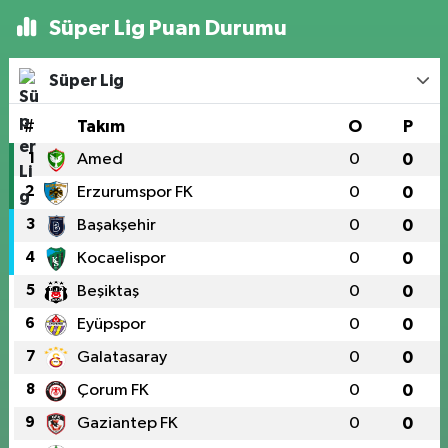
Süper Lig Puan Durumu
Süper Lig
#
Takım
O
P
1
Amed
0
0
2
Erzurumspor FK
0
0
3
Başakşehir
0
0
4
Kocaelispor
0
0
5
Beşiktaş
0
0
6
Eyüpspor
0
0
7
Galatasaray
0
0
8
Çorum FK
0
0
9
Gaziantep FK
0
0