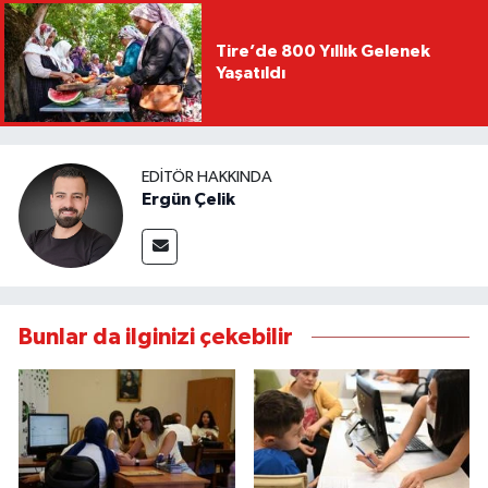
Tire’de 800 Yıllık Gelenek
Yaşatıldı
EDITÖR HAKKINDA
Ergün Çelik
Bunlar da ilginizi çekebilir