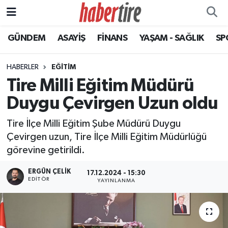
GÜNDEM
ASAYİŞ
FİNANS
YAŞAM - SAĞLIK
SP
Tire Nöbetçi Eczaneler
Tire Hava Durumu
HABERLER
EĞİTİM
Tire Milli Eğitim Müdürü
Tire Trafik Yoğunluk Haritası
Duygu Çevirgen Uzun oldu
Süper Lig Puan Durumu ve Fikstür
Tire İlçe Milli Eğitim Şube Müdürü Duygu
Çevirgen uzun, Tire İlçe Milli Eğitim Müdürlüğü
Tüm Manşetler
görevine getirildi.
Son Dakika Haberleri
ERGÜN ÇELIK
17.12.2024 - 15:30
EDITÖR
YAYINLANMA
Haber Arşivi