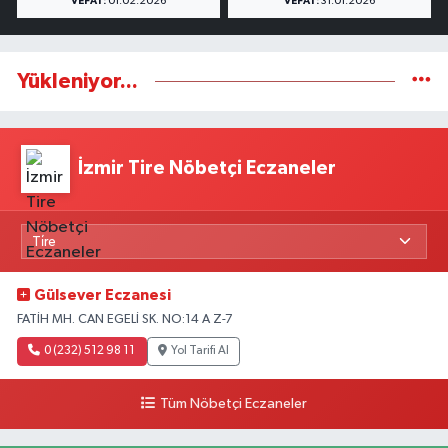
VEFAT:
01.02.2026
VEFAT:
31.01.2026
Yükleniyor...
İzmir Tire Nöbetçi Eczaneler
Gülsever Eczanesi
FATİH MH. CAN EGELİ SK. NO:14 A Z-7
0 (232) 512 98 11
Yol Tarifi Al
Tüm Nöbetçi Eczaneler