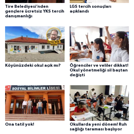
Tire Belediyesi’nden
LGS tercih sonuçları
gençlere ücretsiz YKS tercih
açıklandı
danışmanlığı
Köyünüzdeki okul açık mı?
Öğrenciler ve veliler dikkat!
Okul yönetmeliği sil baştan
değişti
Ona tatil yok!
Okullarda yeni dönem! Ruh
sağlığı taraması başlıyor