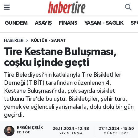
GÜNDEM
ASAYİŞ
FİNANS
YAŞAM - SAĞLIK
SP
Tire Nöbetçi Eczaneler
Tire Hava Durumu
HABERLER
KÜLTÜR - SANAT
Tire Kestane Buluşması,
Tire Trafik Yoğunluk Haritası
coşku içinde geçti
Süper Lig Puan Durumu ve Fikstür
Tire Belediyesi’nin katkılarıyla Tire Bisikletliler
Derneği (TİBİT) tarafından düzenlenen 4.
Tüm Manşetler
Kestane Buluşması’nda, çok sayıda bisiklet
tutkunu Tire’de buluştu. Bisikletçiler, şehir turu,
Son Dakika Haberleri
yemek ve eğlenceli yarışmalarla, dolu dolu bir gün
geçirdi.
Haber Arşivi
ERGÜN ÇELIK
26.11.2024 - 12:48
27.11.2024 - 15:50
EDITÖR
YAYINLANMA
GÜNCELLEME