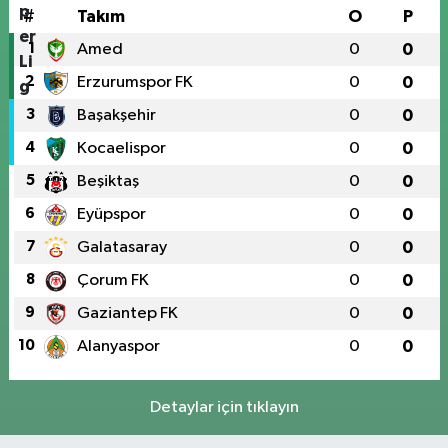
#
Takım
O
P
1
Amed
0
0
2
Erzurumspor FK
0
0
3
Başakşehir
0
0
4
Kocaelispor
0
0
5
Beşiktaş
0
0
6
Eyüpspor
0
0
7
Galatasaray
0
0
8
Çorum FK
0
0
9
Gaziantep FK
0
0
10
Alanyaspor
0
0
Detaylar için tıklayın