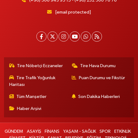
(+90) 506 943 95 15 - (+90) 232 500 76 76
[email protected]
Tire Nöbetçi Eczaneler
Tire Hava Durumu
Tire Trafik Yoğunluk
Puan Durumu ve Fikstür
Haritası
Tüm Manşetler
Son Dakika Haberleri
Haber Arşivi
GÜNDEM
ASAYİŞ
FİNANS
YAŞAM - SAĞLIK
SPOR
ETKİNLİK