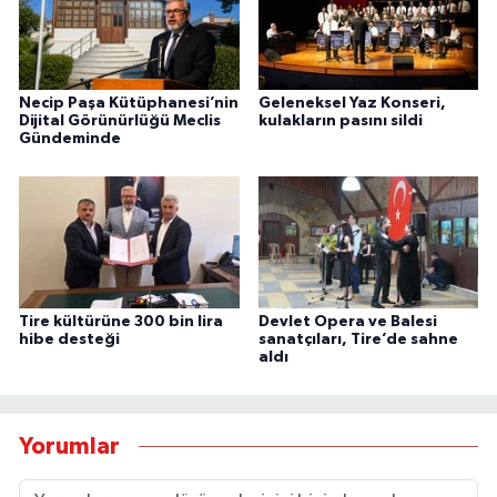
Necip Paşa Kütüphanesi’nin
Geleneksel Yaz Konseri,
Dijital Görünürlüğü Meclis
kulakların pasını sildi
Gündeminde
Tire kültürüne 300 bin lira
Devlet Opera ve Balesi
hibe desteği
sanatçıları, Tire’de sahne
aldı
Yorumlar