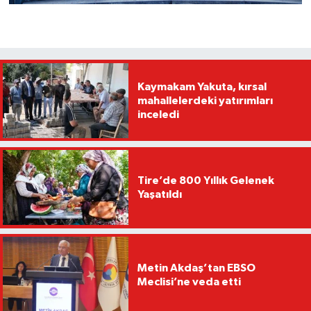
Kaymakam Yakuta, kırsal
mahallelerdeki yatırımları
inceledi
Tire’de 800 Yıllık Gelenek
Yaşatıldı
Metin Akdaş’tan EBSO
Meclisi’ne veda etti