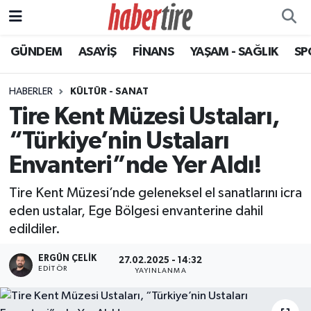
GÜNDEM
ASAYİŞ
FİNANS
YAŞAM - SAĞLIK
SP
Tire Nöbetçi Eczaneler
Tire Hava Durumu
HABERLER
KÜLTÜR - SANAT
Tire Kent Müzesi Ustaları,
Tire Trafik Yoğunluk Haritası
“Türkiye’nin Ustaları
Süper Lig Puan Durumu ve Fikstür
Envanteri”nde Yer Aldı!
Tire Kent Müzesi’nde geleneksel el sanatlarını icra
Tüm Manşetler
eden ustalar, Ege Bölgesi envanterine dahil
edildiler.
Son Dakika Haberleri
ERGÜN ÇELIK
27.02.2025 - 14:32
Haber Arşivi
EDITÖR
YAYINLANMA