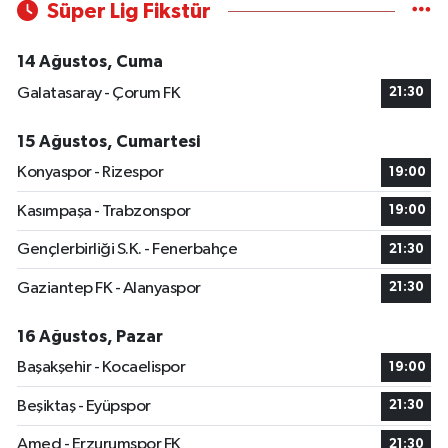
Süper Lig Fikstür
14 Ağustos, Cuma
Galatasaray - Çorum FK
21:30
15 Ağustos, Cumartesi
Konyaspor - Rizespor
19:00
Kasımpaşa - Trabzonspor
19:00
Gençlerbirliği S.K. - Fenerbahçe
21:30
Gaziantep FK - Alanyaspor
21:30
16 Ağustos, Pazar
Başakşehir - Kocaelispor
19:00
Beşiktaş - Eyüpspor
21:30
Amed - Erzurumspor FK
21:30