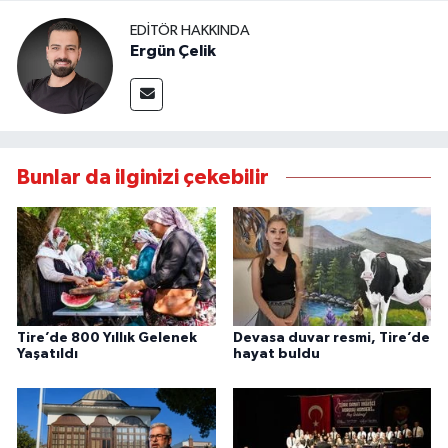
EDITÖR HAKKINDA
Ergün Çelik
Bunlar da ilginizi çekebilir
Tire’de 800 Yıllık Gelenek
Devasa duvar resmi, Tire’de
Yaşatıldı
hayat buldu