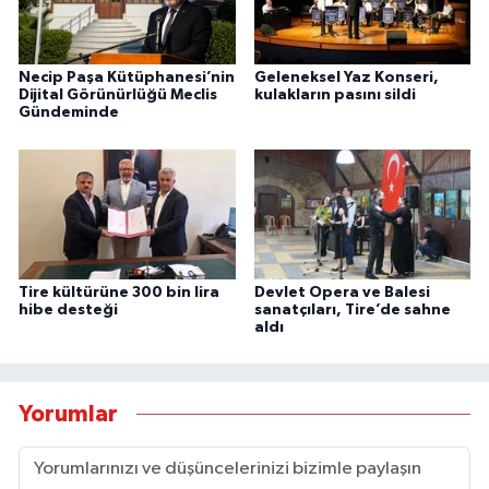
Necip Paşa Kütüphanesi’nin
Geleneksel Yaz Konseri,
Dijital Görünürlüğü Meclis
kulakların pasını sildi
Gündeminde
Tire kültürüne 300 bin lira
Devlet Opera ve Balesi
hibe desteği
sanatçıları, Tire’de sahne
aldı
Yorumlar