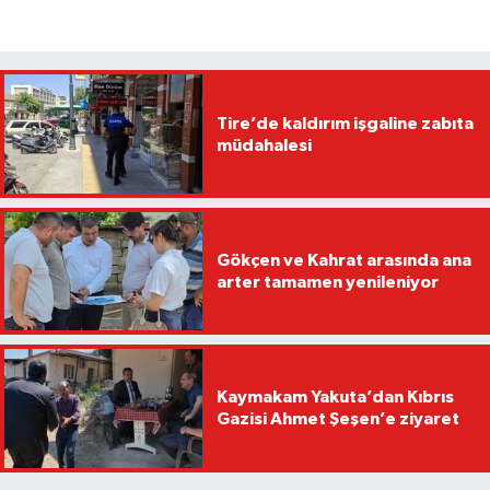
Tire’de kaldırım işgaline zabıta
müdahalesi
Gökçen ve Kahrat arasında ana
arter tamamen yenileniyor
Kaymakam Yakuta’dan Kıbrıs
Gazisi Ahmet Şeşen’e ziyaret