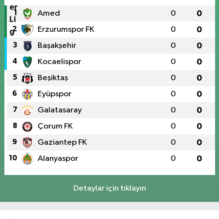
1
Amed
0
0
2
Erzurumspor FK
0
0
3
Başakşehir
0
0
4
Kocaelispor
0
0
5
Beşiktaş
0
0
6
Eyüpspor
0
0
7
Galatasaray
0
0
8
Çorum FK
0
0
9
Gaziantep FK
0
0
10
Alanyaspor
0
0
Detaylar için tıklayın