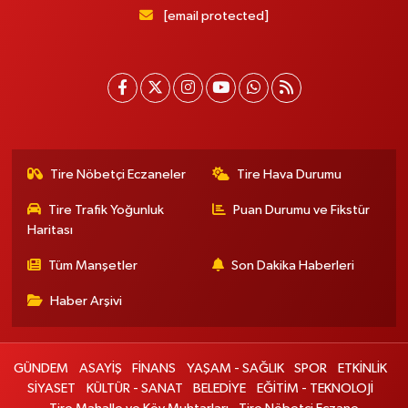
[email protected]
Tire Nöbetçi Eczaneler
Tire Hava Durumu
Tire Trafik Yoğunluk
Puan Durumu ve Fikstür
Haritası
Tüm Manşetler
Son Dakika Haberleri
Haber Arşivi
GÜNDEM
ASAYİŞ
FİNANS
YAŞAM - SAĞLIK
SPOR
ETKİNLİK
SİYASET
KÜLTÜR - SANAT
BELEDİYE
EĞİTİM - TEKNOLOJİ