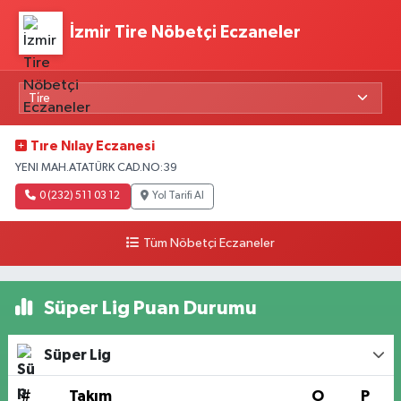
İzmir Tire Nöbetçi Eczaneler
Tıre Nılay Eczanesi
YENI MAH.ATATÜRK CAD.NO:39
0 (232) 511 03 12
Yol Tarifi Al
Tüm Nöbetçi Eczaneler
Süper Lig Puan Durumu
Süper Lig
#
Takım
O
P