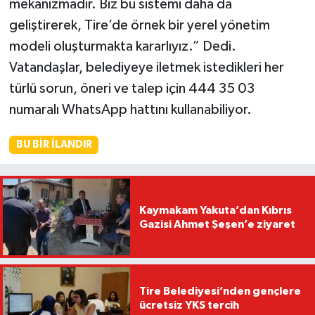
mekanizmadır. Biz bu sistemi daha da
geliştirerek, Tire’de örnek bir yerel yönetim
modeli oluşturmakta kararlıyız.” Dedi.
Vatandaşlar, belediyeye iletmek istedikleri her
türlü sorun, öneri ve talep için 444 35 03
numaralı WhatsApp hattını kullanabiliyor.
BU BIR İLANDIR
Kaymakam Yakuta’dan Kıbrıs
Gazisi Ahmet Şeşen’e ziyaret
Tire Belediyesi’nden gençlere
ücretsiz YKS tercih