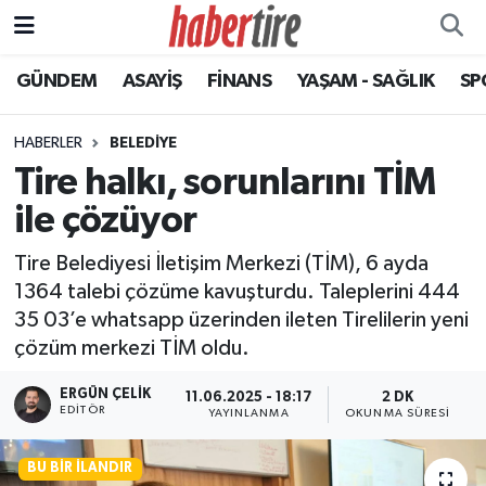
GÜNDEM
ASAYİŞ
FİNANS
YAŞAM - SAĞLIK
SP
Tire Nöbetçi Eczaneler
Tire Hava Durumu
HABERLER
BELEDİYE
Tire halkı, sorunlarını TİM
Tire Trafik Yoğunluk Haritası
ile çözüyor
Süper Lig Puan Durumu ve Fikstür
Tire Belediyesi İletişim Merkezi (TİM), 6 ayda
1364 talebi çözüme kavuşturdu. Taleplerini 444
Tüm Manşetler
35 03’e whatsapp üzerinden ileten Tirelilerin yeni
çözüm merkezi TİM oldu.
Son Dakika Haberleri
ERGÜN ÇELIK
11.06.2025 - 18:17
2 DK
Haber Arşivi
EDITÖR
YAYINLANMA
OKUNMA SÜRESI
BU BIR İLANDIR