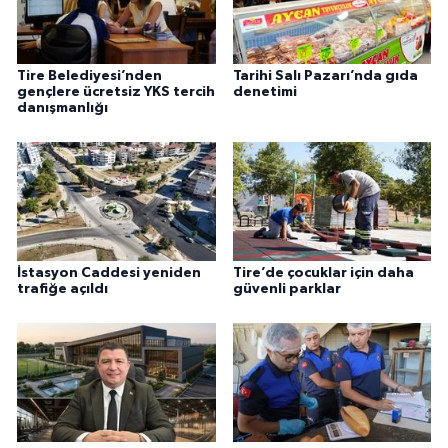
Tire Belediyesi’nden
Tarihi Salı Pazarı’nda gıda
gençlere ücretsiz YKS tercih
denetimi
danışmanlığı
İstasyon Caddesi yeniden
Tire’de çocuklar için daha
trafiğe açıldı
güvenli parklar