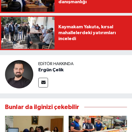
danışmanlığı
Kaymakam Yakuta, kırsal
mahallelerdeki yatırımları
inceledi
EDITÖR HAKKINDA
Ergün Çelik
Bunlar da ilginizi çekebilir