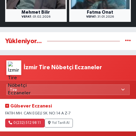
Mehmet Bilir
Fatma Onat
VEFAT:
01.02.2026
VEFAT:
31.01.2026
Yükleniyor...
İzmir Tire Nöbetçi Eczaneler
Gülsever Eczanesi
FATİH MH. CAN EGELİ SK. NO:14 A Z-7
0 (232) 512 98 11
Yol Tarifi Al