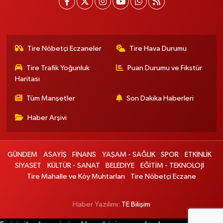
Tire Nöbetçi Eczaneler
Tire Hava Durumu
Tire Trafik Yoğunluk
Puan Durumu ve Fikstür
Haritası
Tüm Manşetler
Son Dakika Haberleri
Haber Arşivi
GÜNDEM
ASAYİŞ
FİNANS
YAŞAM - SAĞLIK
SPOR
ETKİNLİK
SİYASET
KÜLTÜR - SANAT
BELEDİYE
EĞİTİM - TEKNOLOJİ
Tire Mahalle ve Köy Muhtarları
Tire Nöbetçi Eczane
Haber Yazılımı:
TE Bilişim