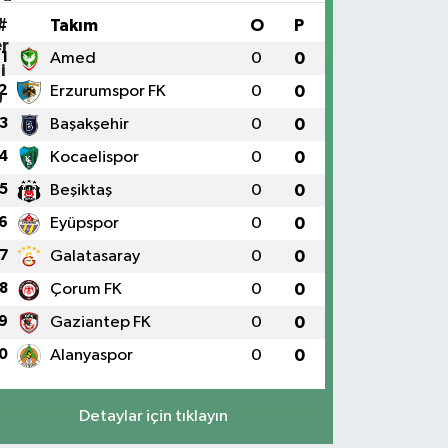
#
Takım
O
P
1
Amed
0
0
2
Erzurumspor FK
0
0
3
Başakşehir
0
0
4
Kocaelispor
0
0
5
Beşiktaş
0
0
6
Eyüpspor
0
0
7
Galatasaray
0
0
8
Çorum FK
0
0
9
Gaziantep FK
0
0
0
Alanyaspor
0
0
Detaylar için tıklayın