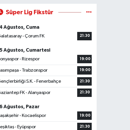
Süper Lig Fikstür
4 Ağustos, Cuma
alatasaray - Çorum FK
21:30
5 Ağustos, Cumartesi
onyaspor - Rizespor
19:00
asımpaşa - Trabzonspor
19:00
ençlerbirliği S.K. - Fenerbahçe
21:30
aziantep FK - Alanyaspor
21:30
6 Ağustos, Pazar
aşakşehir - Kocaelispor
19:00
eşiktaş - Eyüpspor
21:30