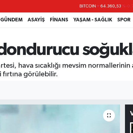
BITCOIN
64.360,53
%-0.
DOLAR
47,7069
%0.
GÜNDEM
ASAYİŞ
FİNANS
YAŞAM - SAĞLIK
SPOR
EURO
55,0265
%0.
STERLİN
64,1897
%0.
 dondurucu soğukl
GRAM ALTIN
6618.49
%2.
BİST100
13.887
%
rtesi, hava sıcaklığı mevsim normallerinin
fırtına görülebilir.