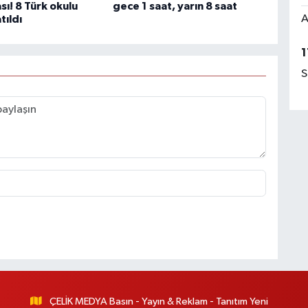
ı! 8 Türk okulu
gece 1 saat, yarın 8 saat
A
tıldı
1
S
ÇELİK MEDYA Basın - Yayın & Reklam - Tanıtım Yeni