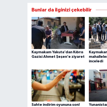
Bunlar da ilginizi çekebilir
Kaymakam Yakuta’dan Kıbrıs
Kaymakam 
Gazisi Ahmet Şeşen’e ziyaret
mahalleler
inceledi
Sahte indirim oyununa son!
Yunanista