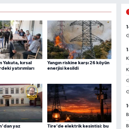
1
G
1
K
Yakuta, kırsal
Yangın riskine karşı 26 köyün
deki yatırımları
enerjisi kesildi
K
G
G
1
B
B
n'dan yaz
Tire’de elektrik kesintisi: bu