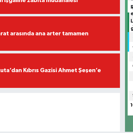
ım işgaline zabıta müdahalesi
rat arasında ana arter tamamen
ta’dan Kıbrıs Gazisi Ahmet Şeşen’e
1