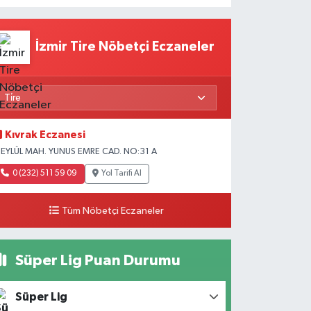
İzmir Tire Nöbetçi Eczaneler
Kıvrak Eczanesi
 EYLÜL MAH. YUNUS EMRE CAD. NO:31 A
0 (232) 511 59 09
Yol Tarifi Al
Tüm Nöbetçi Eczaneler
Süper Lig Puan Durumu
Süper Lig