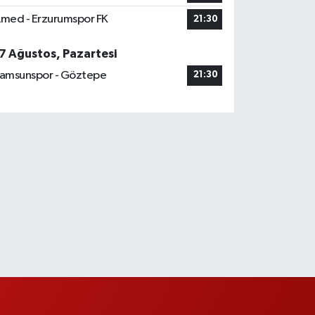
med - Erzurumspor FK
21:30
7 Ağustos, Pazartesi
amsunspor - Göztepe
21:30