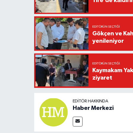
Tire’de kaldır
EDITÖRÜN SEÇTIĞI
Gökçen ve Kah
yenileniyor
EDITÖRÜN SEÇTIĞI
Kaymakam Yaku
ziyaret
EDITÖR HAKKINDA
Haber Merkezi