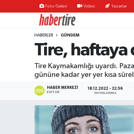
Foto Galeri
Video
Yazarlar
Tire Nöbetçi Eczaneler
HABERLER
GÜNDEM
Tire Hava Durumu
Tire, haftaya
Tire Trafik Yoğunluk Haritası
Tire Kaymakamlığı uyardı. Paza
Süper Lig Puan Durumu ve Fikstür
gününe kadar yer yer kısa süreli 
Tüm Manşetler
HABER MERKEZI
18.12.2022 - 22:56
EDITÖR
YAYINLANMA
Son Dakika Haberleri
Haber Arşivi