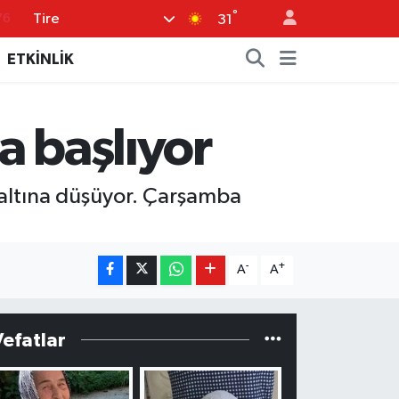
76
°
Tire
31
17
ETKİNLİK
01
02
a başlıyor
12
64
 altına düşüyor. Çarşamba
-
+
A
A
Vefatlar