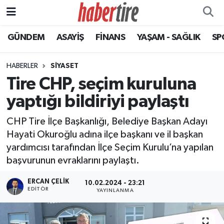
GÜNDEM
ASAYİŞ
FİNANS
YAŞAM - SAĞLIK
SP
Tire Nöbetçi Eczaneler
Tire Hava Durumu
HABERLER
SİYASET
Tire CHP, seçim kuruluna
Tire Trafik Yoğunluk Haritası
yaptığı bildiriyi paylaştı
Süper Lig Puan Durumu ve Fikstür
CHP Tire İlçe Başkanlığı, Belediye Başkan Adayı
Hayati Okuroğlu adına ilçe başkanı ve il başkan
Tüm Manşetler
yardımcısı tarafından İlçe Seçim Kurulu’na yapılan
başvurunun evraklarını paylaştı.
Son Dakika Haberleri
ERCAN ÇELIK
10.02.2024 - 23:21
Haber Arşivi
EDITÖR
YAYINLANMA