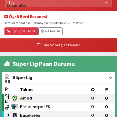
Öykü Berıl Eczanesi
Atatürk Mahallesi, Samanyolu Sokak No:2 C Tire İzmir
0 (232) 512 45 81
Yol Tarifi Al
Tüm Nöbetçi Eczaneler
Süper Lig Puan Durumu
Süper Lig
#
Takım
O
P
1
Amed
0
0
2
Erzurumspor FK
0
0
3
Başakşehir
0
0