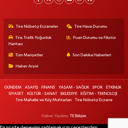
Tire Nöbetçi Eczaneler
Tire Hava Durumu
Tire Trafik Yoğunluk
Puan Durumu ve Fikstür
Haritası
Tüm Manşetler
Son Dakika Haberleri
Haber Arşivi
GÜNDEM
ASAYİŞ
FİNANS
YAŞAM - SAĞLIK
SPOR
ETKİNLİK
SİYASET
KÜLTÜR - SANAT
BELEDİYE
EĞİTİM - TEKNOLOJİ
Tire Mahalle ve Köy Muhtarları
Tire Nöbetçi Eczane
Haber Yazılımı:
TE Bilişim
En iyi site deneyimi sağlamak için çerezlerden