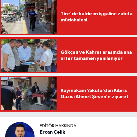
Tire’de kaldırım işgaline zabıta
müdahalesi
Gökçen ve Kahrat arasında ana
arter tamamen yenileniyor
Kaymakam Yakuta’dan Kıbrıs
Gazisi Ahmet Şeşen’e ziyaret
EDITÖR HAKKINDA
Ercan Çelik