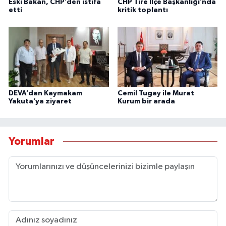
Eski Bakan, CHP’den istifa
CHP Tire İlçe Başkanlığı’nda
etti
kritik toplantı
DEVA’dan Kaymakam
Cemil Tugay ile Murat
Yakuta’ya ziyaret
Kurum bir arada
Yorumlar