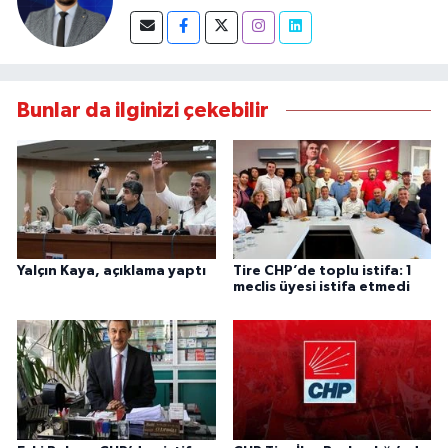
Bunlar da ilginizi çekebilir
Yalçın Kaya, açıklama yaptı
Tire CHP’de toplu istifa: 1
meclis üyesi istifa etmedi