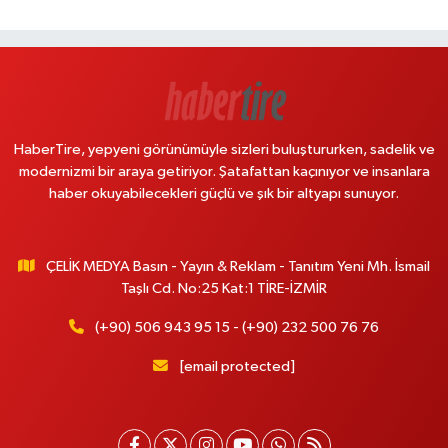
HaberTire, yepyeni görünümüyle sizleri buluştururken, sadelik ve
modernizmi bir araya getiriyor. Şatafattan kaçınıyor ve insanlara
haber okuyabilecekleri güçlü ve şık bir altyapı sunuyor.
ÇELİK MEDYA Basın - Yayın & Reklam - Tanıtım Yeni Mh. İsmail
Taşlı Cd. No:25 Kat:1 TİRE-İZMİR
(+90) 506 943 95 15 - (+90) 232 500 76 76
[email protected]