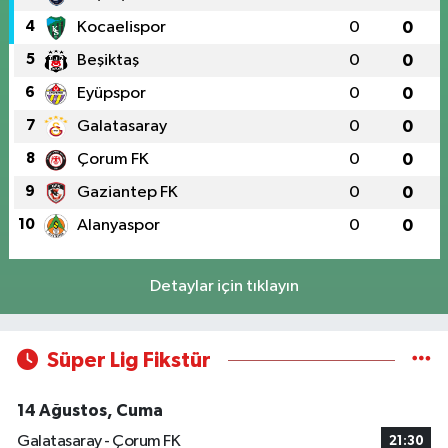
4
Kocaelispor
0
0
5
Beşiktaş
0
0
6
Eyüpspor
0
0
7
Galatasaray
0
0
8
Çorum FK
0
0
9
Gaziantep FK
0
0
10
Alanyaspor
0
0
Detaylar için tıklayın
Süper Lig Fikstür
14 Ağustos, Cuma
Galatasaray - Çorum FK
21:30