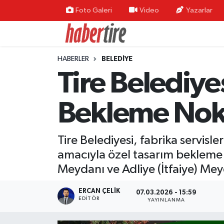
Foto Galeri
Video
Yazarlar
Tire Nöbetçi Eczaneler
HABERLER
BELEDİYE
Tire Hava Durumu
Tire Belediyes
Tire Trafik Yoğunluk Haritası
Bekleme Nokt
Süper Lig Puan Durumu ve Fikstür
Tire Belediyesi, fabrika servis
Tüm Manşetler
amacıyla özel tasarım bekleme 
Son Dakika Haberleri
Meydanı ve Adliye (İtfaiye) Mey
Haber Arşivi
ERCAN ÇELIK
07.03.2026 - 15:59
EDITÖR
YAYINLANMA