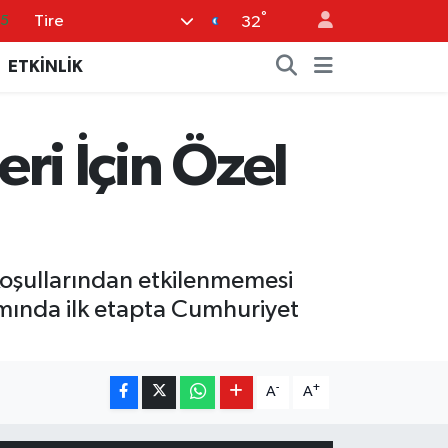
°
Tire
.1
32
29
ETKİNLİK
29
4
eri İçin Özel
0
35
 koşullarından etkilenmemesi
amında ilk etapta Cumhuriyet
-
+
A
A