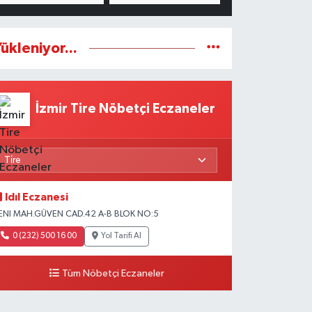
ükleniyor...
İzmir Tire Nöbetçi Eczaneler
Idıl Eczanesi
ENI MAH.GÜVEN CAD.42 A-B BLOK NO:5
0 (232) 500 16 00
Yol Tarifi Al
Tüm Nöbetçi Eczaneler