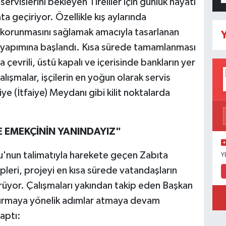
servislerini bekleyen Tireliler için günlük hayatı
ta geçiriyor. Özellikle kış aylarında
 korunmasını sağlamak amacıyla tasarlanan
Y
n yapımına başlandı. Kısa sürede tamamlanması
çevrili, üstü kapalı ve içerisinde bankların yer
Çalışmalar, işçilerin en yoğun olarak servis
 (İtfaiye) Meydanı gibi kilit noktalarda
 EMEKÇİNİN YANINDAYIZ"
u'nun talimatıyla harekete geçen Zabıta
Y
leri, projeyi en kısa sürede vatandaşların
rüyor. Çalışmaları yakından takip eden Başkan
artırmaya yönelik adımlar atmaya devam
aptı: