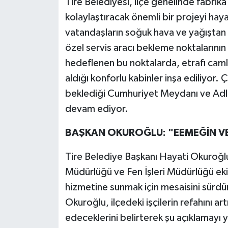
Tire Belediyesi, ilçe genelinde fabrika 
kolaylaştıracak önemli bir projeyi haya
vatandaşların soğuk hava ve yağıştan
özel servis aracı bekleme noktalarını
hedeflenen bu noktalarda, etrafı camla 
aldığı konforlu kabinler inşa ediliyor. 
beklediği Cumhuriyet Meydanı ve Adliye
devam ediyor.
BAŞKAN OKUROĞLU: "EEMEĞİN VE
Tire Belediye Başkanı Hayati Okuroğl
Müdürlüğü ve Fen İşleri Müdürlüğü ekip
hizmetine sunmak için mesaisini sürdü
Okuroğlu, ilçedeki işçilerin refahını 
edeceklerini belirterek şu açıklamayı y