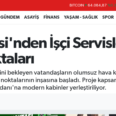
DOLAR
47,5760
%0
EURO
55,0126
%0.
GÜNDEM
ASAYİŞ
FİNANS
YAŞAM - SAĞLIK
SPOR
STERLİN
64,1794
%0.
GRAM ALTIN
6508.83
%4.4
i'nden İşçi Servisl
BİST100
13.647
%-3
BITCOIN
64.084,87
%0.
aları
lerini bekleyen vatandaşların olumsuz hava
noktalarının inşasına başladı. Proje kaps
danı'na modern kabinler yerleştiriliyor.