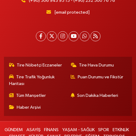
(+90) 506 943 95 15 - (+90) 232 500 76 76
[email protected]
Tire Nöbetçi Eczaneler
Tire Hava Durumu
Tire Trafik Yoğunluk
Puan Durumu ve Fikstür
Haritası
Tüm Manşetler
Son Dakika Haberleri
Haber Arşivi
GÜNDEM
ASAYİŞ
FİNANS
YAŞAM - SAĞLIK
SPOR
ETKİNLİK