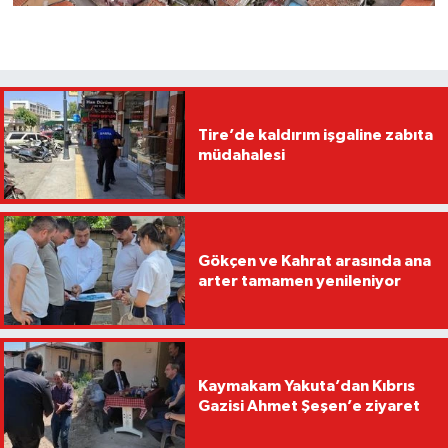
Tire’de kaldırım işgaline zabıta
müdahalesi
Gökçen ve Kahrat arasında ana
arter tamamen yenileniyor
Kaymakam Yakuta’dan Kıbrıs
Gazisi Ahmet Şeşen’e ziyaret