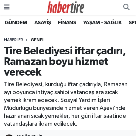
GÜNDEM
ASAYİŞ
FİNANS
YAŞAM - SAĞLIK
SP
Tire Nöbetçi Eczaneler
Tire Hava Durumu
HABERLER
GENEL
Tire Belediyesi iftar çadırı,
Tire Trafik Yoğunluk Haritası
Ramazan boyu hizmet
Süper Lig Puan Durumu ve Fikstür
verecek
Tire Belediyesi, kurduğu iftar çadırıyla, Ramazan
Tüm Manşetler
ayı boyunca ihtiyaç sahibi vatandaşlara sıcak
yemek ikram edecek. Sosyal Yardım İşleri
Son Dakika Haberleri
Müdürlüğü bünyesinde hizmet veren Aşevi’nde
hazırlanan sıcak yemekler, her gün iftar saatinde
Haber Arşivi
vatandaşlara ikram edilecek.