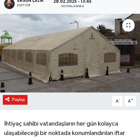
ERGÜN ÇELIK
28.02.2025 - 13:45
EDITÖR
YAYINLANMA
Paylaş
-
+
A
A
İhtiyaç sahibi vatandaşların her gün kolayca
ulaşabileceği bir noktada konumlandırılan iftar