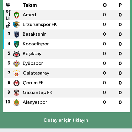
#
Takım
O
P
1
Amed
0
0
2
Erzurumspor FK
0
0
3
Başakşehir
0
0
4
Kocaelispor
0
0
5
Beşiktaş
0
0
6
Eyüpspor
0
0
7
Galatasaray
0
0
8
Çorum FK
0
0
9
Gaziantep FK
0
0
10
Alanyaspor
0
0
Detaylar için tıklayın