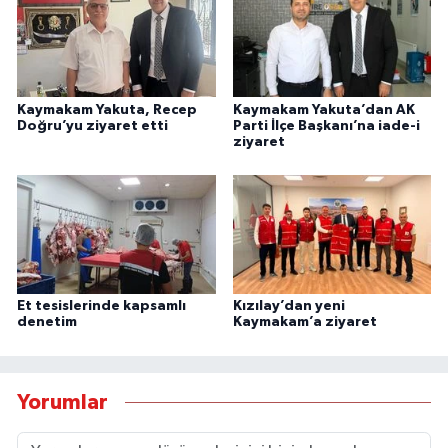
Kaymakam Yakuta, Recep
Kaymakam Yakuta’dan AK
Doğru’yu ziyaret etti
Parti İlçe Başkanı’na iade-i
ziyaret
Et tesislerinde kapsamlı
Kızılay’dan yeni
denetim
Kaymakam’a ziyaret
Yorumlar