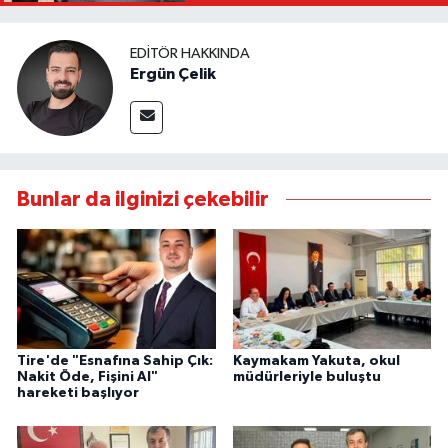
EDITÖR HAKKINDA
Ergün Çelik
Bunlar da ilginizi çekebilir
Tire'de "Esnafına Sahip Çık:
Kaymakam Yakuta, okul
Nakit Öde, Fişini Al"
müdürleriyle buluştu
hareketi başlıyor