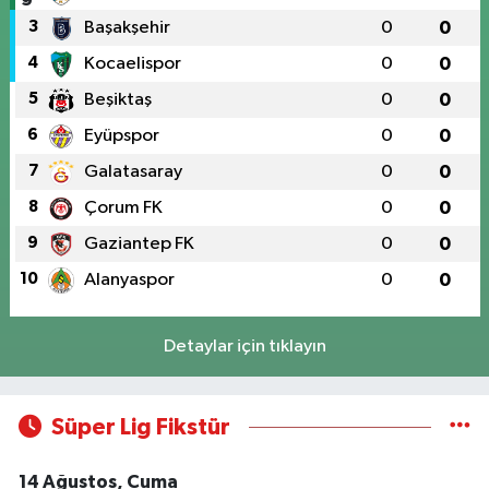
3
Başakşehir
0
0
4
Kocaelispor
0
0
5
Beşiktaş
0
0
6
Eyüpspor
0
0
7
Galatasaray
0
0
8
Çorum FK
0
0
9
Gaziantep FK
0
0
10
Alanyaspor
0
0
Detaylar için tıklayın
Süper Lig Fikstür
14 Ağustos, Cuma