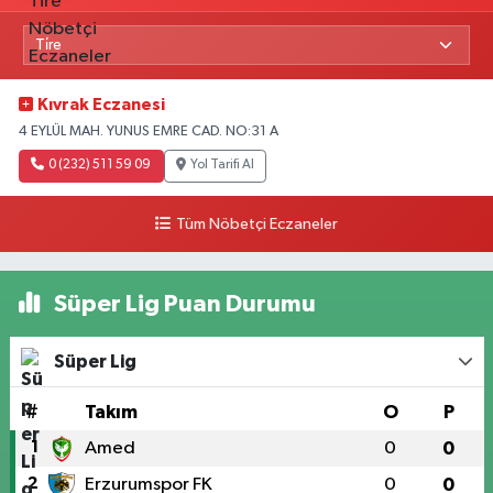
Kıvrak Eczanesi
4 EYLÜL MAH. YUNUS EMRE CAD. NO:31 A
0 (232) 511 59 09
Yol Tarifi Al
Tüm Nöbetçi Eczaneler
Süper Lig Puan Durumu
Süper Lig
#
Takım
O
P
1
Amed
0
0
2
Erzurumspor FK
0
0