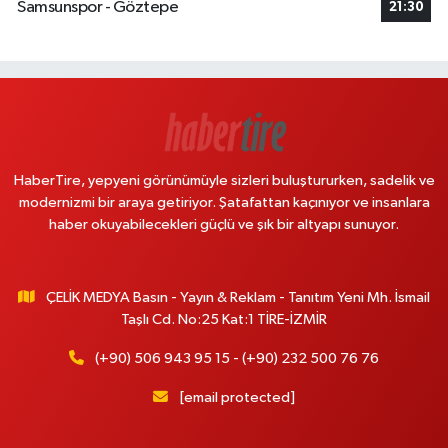
Samsunspor - Göztepe
21:30
HaberTire, yepyeni görünümüyle sizleri buluştururken, sadelik ve
modernizmi bir araya getiriyor. Şatafattan kaçınıyor ve insanlara
haber okuyabilecekleri güçlü ve şık bir altyapı sunuyor.
ÇELİK MEDYA Basın - Yayın & Reklam - Tanıtım Yeni Mh. İsmail
Taşlı Cd. No:25 Kat:1 TİRE-İZMİR
(+90) 506 943 95 15 - (+90) 232 500 76 76
[email protected]