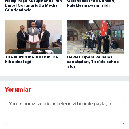
Necip Paşa Kütüphanesi’nin
Geleneksel Yaz Konseri,
Dijital Görünürlüğü Meclis
kulakların pasını sildi
Gündeminde
Tire kültürüne 300 bin lira
Devlet Opera ve Balesi
hibe desteği
sanatçıları, Tire’de sahne
aldı
Yorumlar