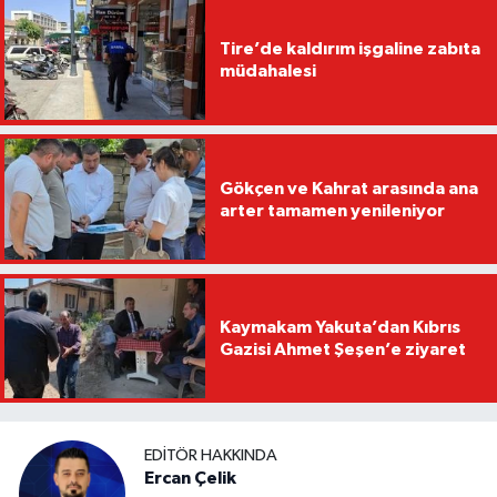
Tire’de kaldırım işgaline zabıta
müdahalesi
Gökçen ve Kahrat arasında ana
arter tamamen yenileniyor
Kaymakam Yakuta’dan Kıbrıs
Gazisi Ahmet Şeşen’e ziyaret
EDITÖR HAKKINDA
Ercan Çelik