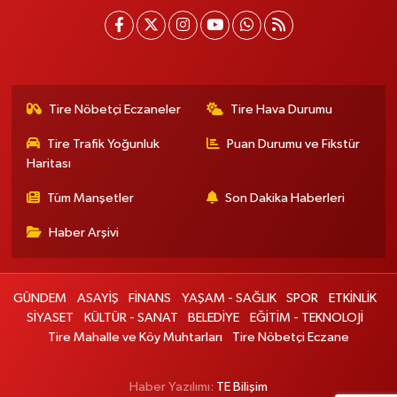
Tire Nöbetçi Eczaneler
Tire Hava Durumu
Tire Trafik Yoğunluk
Puan Durumu ve Fikstür
Haritası
Tüm Manşetler
Son Dakika Haberleri
Haber Arşivi
GÜNDEM
ASAYİŞ
FİNANS
YAŞAM - SAĞLIK
SPOR
ETKİNLİK
SİYASET
KÜLTÜR - SANAT
BELEDİYE
EĞİTİM - TEKNOLOJİ
Tire Mahalle ve Köy Muhtarları
Tire Nöbetçi Eczane
Haber Yazılımı:
TE Bilişim