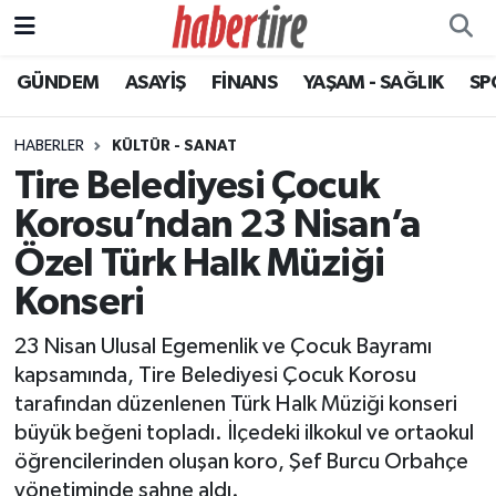
GÜNDEM
ASAYİŞ
FİNANS
YAŞAM - SAĞLIK
SP
Tire Nöbetçi Eczaneler
Tire Hava Durumu
HABERLER
KÜLTÜR - SANAT
Tire Belediyesi Çocuk
Tire Trafik Yoğunluk Haritası
Korosu’ndan 23 Nisan’a
Süper Lig Puan Durumu ve Fikstür
Özel Türk Halk Müziği
Konseri
Tüm Manşetler
23 Nisan Ulusal Egemenlik ve Çocuk Bayramı
Son Dakika Haberleri
kapsamında, Tire Belediyesi Çocuk Korosu
tarafından düzenlenen Türk Halk Müziği konseri
Haber Arşivi
büyük beğeni topladı. İlçedeki ilkokul ve ortaokul
öğrencilerinden oluşan koro, Şef Burcu Orbahçe
yönetiminde sahne aldı.