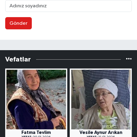
Gönder
Vefatlar
Fatma Tevlim
Vesile Aynur Arıkan
VEFAT:
30.01.2026
VEFAT:
31.01.2026