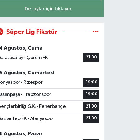
Detaylar için tıklayın
Süper Lig Fikstür
4 Ağustos, Cuma
alatasaray - Çorum FK
21:30
5 Ağustos, Cumartesi
onyaspor - Rizespor
19:00
asımpaşa - Trabzonspor
19:00
ençlerbirliği S.K. - Fenerbahçe
21:30
aziantep FK - Alanyaspor
21:30
6 Ağustos, Pazar