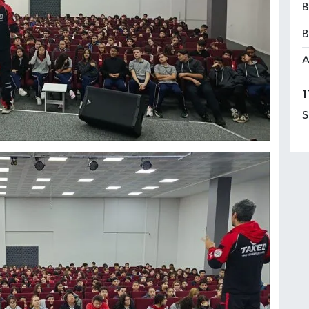
B
B
A
1
S