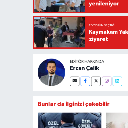
yenileniyor
EDITÖRÜN SEÇTIĞI
Kaymakam Yaku
ziyaret
EDITÖR HAKKINDA
Ercan Çelik
Bunlar da ilginizi çekebilir