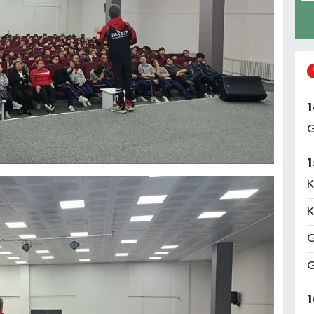
1
G
1
K
K
G
G
1