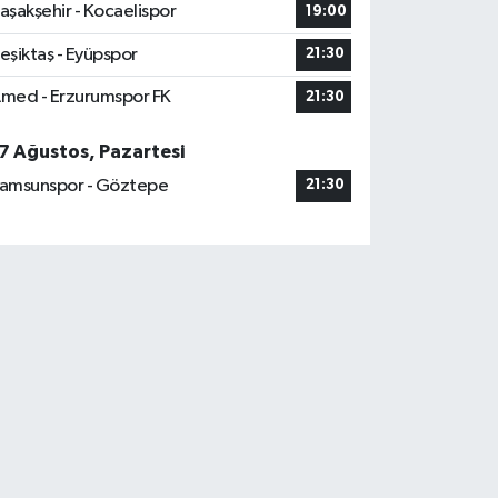
aşakşehir - Kocaelispor
19:00
eşiktaş - Eyüpspor
21:30
med - Erzurumspor FK
21:30
7 Ağustos, Pazartesi
amsunspor - Göztepe
21:30