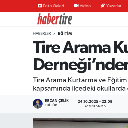
Foto Galeri
Video
Yazarlar
Tire Nöbetçi Eczaneler
HABERLER
EĞİTİM
Tire Hava Durumu
Tire Arama K
Tire Trafik Yoğunluk Haritası
Derneği’nden 
Süper Lig Puan Durumu ve Fikstür
Tire Arama Kurtarma ve Eğitim
Tüm Manşetler
kapsamında ilçedeki okullarda ö
Son Dakika Haberleri
ERCAN ÇELIK
24.10.2025 - 22:09
EDITÖR
YAYINLANMA
Haber Arşivi