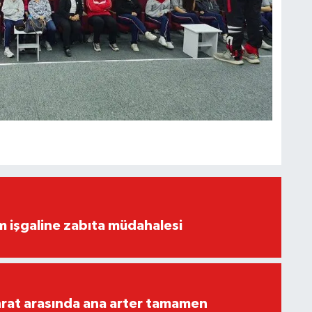
ım işgaline zabıta müdahalesi
rat arasında ana arter tamamen