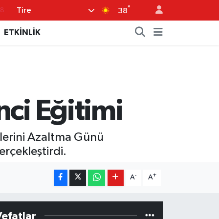
°
Tire
18
38
32
ETKİNLİK
38
03
14
18
ci Eğitimi
lerini Azaltma Günü
erçekleştirdi.
-
+
A
A
Vefatlar