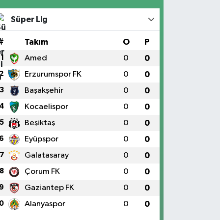
Süper Lig
#
Takım
O
P
1
Amed
0
0
2
Erzurumspor FK
0
0
3
Başakşehir
0
0
4
Kocaelispor
0
0
5
Beşiktaş
0
0
6
Eyüpspor
0
0
7
Galatasaray
0
0
8
Çorum FK
0
0
9
Gaziantep FK
0
0
0
Alanyaspor
0
0