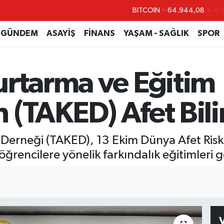
DOLAR
47,7436
%0.
EURO
55,2510
%0.
GÜNDEM
ASAYİŞ
FİNANS
YAŞAM - SAĞLIK
SPOR
STERLİN
64,4811
%0.
GRAM ALTIN
6660.55
%0.
urtarma ve Eğitim
BİST100
13.779
%-
BITCOIN
64.944,08
%-0.
(TAKED) Afet Bilin
 Derneği (TAKED), 13 Ekim Dünya Afet Risk
ğrencilere yönelik farkındalık eğitimleri g