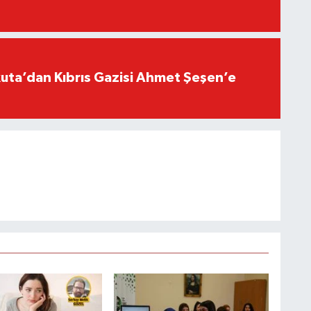
ta’dan Kıbrıs Gazisi Ahmet Şeşen’e