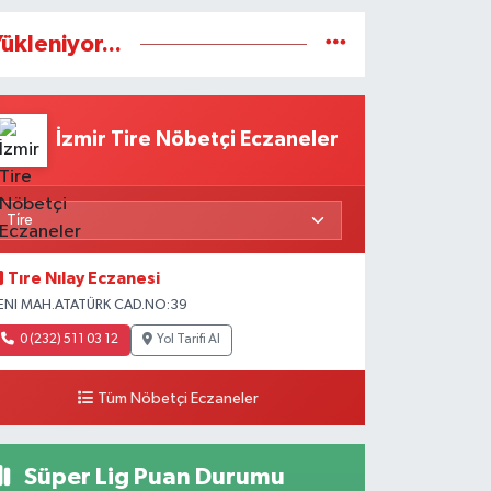
ükleniyor...
İzmir Tire Nöbetçi Eczaneler
Tıre Nılay Eczanesi
ENI MAH.ATATÜRK CAD.NO:39
0 (232) 511 03 12
Yol Tarifi Al
Tüm Nöbetçi Eczaneler
Süper Lig Puan Durumu