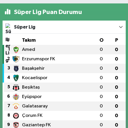
Süper Lig Puan Durumu
Süper Lig
#
Takım
O
P
1
Amed
0
0
2
Erzurumspor FK
0
0
3
Başakşehir
0
0
4
Kocaelispor
0
0
5
Beşiktaş
0
0
6
Eyüpspor
0
0
7
Galatasaray
0
0
8
Çorum FK
0
0
9
Gaziantep FK
0
0