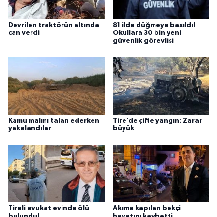
Devrilen traktörün altında
81 ilde düğmeye basıldı!
can verdi
Okullara 30 bin yeni
güvenlik görevlisi
Kamu malını talan ederken
Tire’de çifte yangın: Zarar
yakalandılar
büyük
Tireli avukat evinde ölü
Akıma kapılan bekçi
bulundu!
hayatını kaybetti