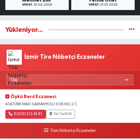
Mehmet Bilir
Fatma Onat
VEFAT:
01.02.2026
VEFAT:
31.01.2026
Yükleniyor...
İzmir Tire Nöbetçi Eczaneler
Öykü Berıl Eczanesi
ATATÜRK MAH.SAMANYOLU SOK.NO.2 C
0 (232) 512 45 81
Yol Tarifi Al
Tüm Nöbetçi Eczaneler