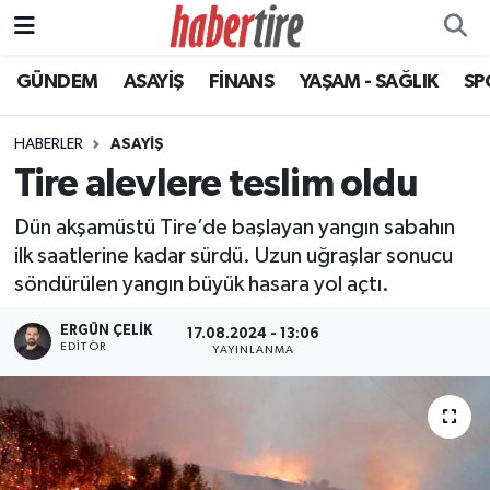
GÜNDEM
ASAYİŞ
FİNANS
YAŞAM - SAĞLIK
SP
Tire Nöbetçi Eczaneler
Tire Hava Durumu
HABERLER
ASAYİŞ
Tire alevlere teslim oldu
Tire Trafik Yoğunluk Haritası
Dün akşamüstü Tire’de başlayan yangın sabahın
Süper Lig Puan Durumu ve Fikstür
ilk saatlerine kadar sürdü. Uzun uğraşlar sonucu
söndürülen yangın büyük hasara yol açtı.
Tüm Manşetler
ERGÜN ÇELIK
17.08.2024 - 13:06
EDITÖR
YAYINLANMA
Son Dakika Haberleri
Haber Arşivi