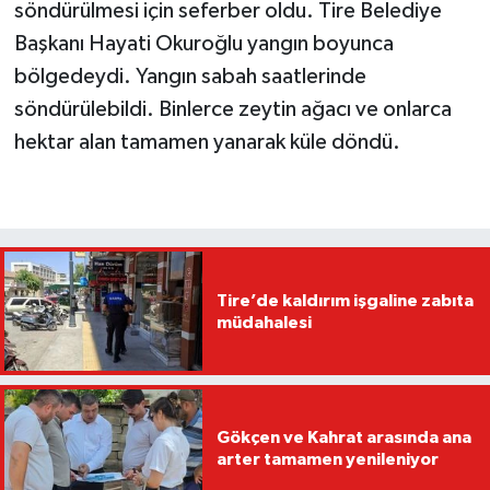
söndürülmesi için seferber oldu. Tire Belediye
Başkanı Hayati Okuroğlu yangın boyunca
bölgedeydi. Yangın sabah saatlerinde
söndürülebildi. Binlerce zeytin ağacı ve onlarca
hektar alan tamamen yanarak küle döndü.
Tire’de kaldırım işgaline zabıta
müdahalesi
Gökçen ve Kahrat arasında ana
arter tamamen yenileniyor