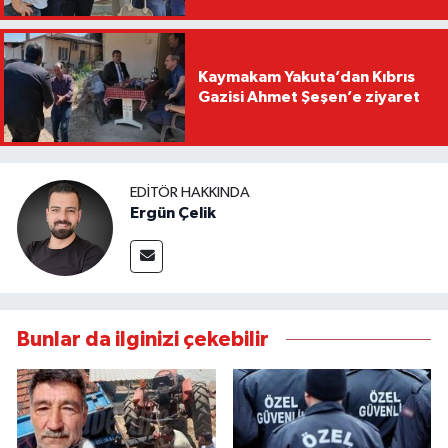
Kaymakam Yakuta’dan Kıbrıs
Gazisi Ahmet Şeşen’e ziyaret
EDITÖR HAKKINDA
Ergün Çelik
Bunlar da ilginizi çekebilir