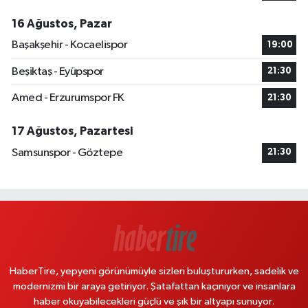
16 Ağustos, Pazar
Başakşehir - Kocaelispor
19:00
Beşiktaş - Eyüpspor
21:30
Amed - Erzurumspor FK
21:30
17 Ağustos, Pazartesi
Samsunspor - Göztepe
21:30
HaberTire, yepyeni görünümüyle sizleri buluştururken, sadelik ve
modernizmi bir araya getiriyor. Şatafattan kaçınıyor ve insanlara
haber okuyabilecekleri güçlü ve şık bir altyapı sunuyor.