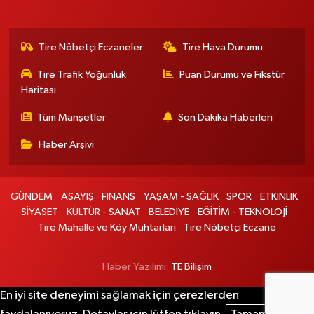
Tire Nöbetçi Eczaneler
Tire Hava Durumu
Tire Trafik Yoğunluk
Puan Durumu ve Fikstür
Haritası
Tüm Manşetler
Son Dakika Haberleri
Haber Arşivi
GÜNDEM
ASAYİŞ
FİNANS
YAŞAM - SAĞLIK
SPOR
ETKİNLİK
SİYASET
KÜLTÜR - SANAT
BELEDİYE
EĞİTİM - TEKNOLOJİ
Tire Mahalle ve Köy Muhtarları
Tire Nöbetçi Eczane
Haber Yazılımı:
TE Bilişim
En iyi site deneyimi sağlamak için çerezlerden