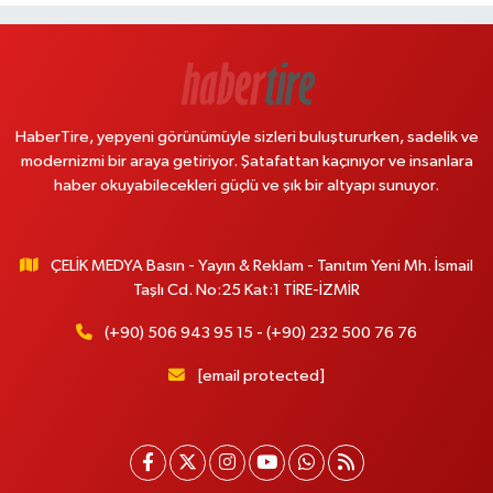
HaberTire, yepyeni görünümüyle sizleri buluştururken, sadelik ve
modernizmi bir araya getiriyor. Şatafattan kaçınıyor ve insanlara
haber okuyabilecekleri güçlü ve şık bir altyapı sunuyor.
ÇELİK MEDYA Basın - Yayın & Reklam - Tanıtım Yeni Mh. İsmail
Taşlı Cd. No:25 Kat:1 TİRE-İZMİR
(+90) 506 943 95 15 - (+90) 232 500 76 76
[email protected]