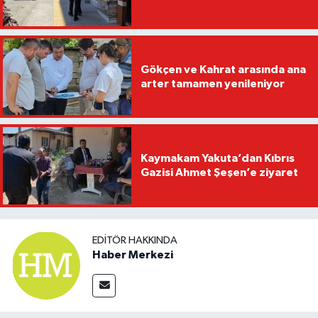
Gökçen ve Kahrat arasında ana
arter tamamen yenileniyor
Kaymakam Yakuta’dan Kıbrıs
Gazisi Ahmet Şeşen’e ziyaret
EDITÖR HAKKINDA
Haber Merkezi