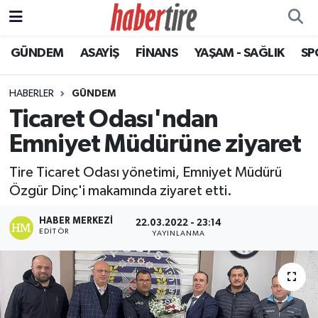
GÜNDEM
ASAYİŞ
FİNANS
YAŞAM - SAĞLIK
SP
Tire Nöbetçi Eczaneler
Tire Hava Durumu
HABERLER
GÜNDEM
Ticaret Odası'ndan
Tire Trafik Yoğunluk Haritası
Emniyet Müdürüne ziyaret
Süper Lig Puan Durumu ve Fikstür
Tire Ticaret Odası yönetimi, Emniyet Müdürü
Özgür Dinç'i makamında ziyaret etti.
Tüm Manşetler
HABER MERKEZI
22.03.2022 - 23:14
EDITÖR
Son Dakika Haberleri
YAYINLANMA
Haber Arşivi