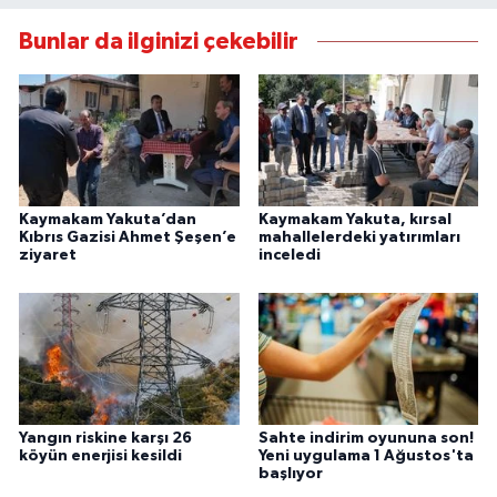
Bunlar da ilginizi çekebilir
Kaymakam Yakuta’dan
Kaymakam Yakuta, kırsal
Kıbrıs Gazisi Ahmet Şeşen’e
mahallelerdeki yatırımları
ziyaret
inceledi
Yangın riskine karşı 26
Sahte indirim oyununa son!
köyün enerjisi kesildi
Yeni uygulama 1 Ağustos'ta
başlıyor