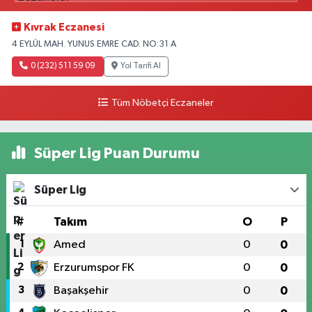
Kıvrak Eczanesi
4 EYLÜL MAH. YUNUS EMRE CAD. NO:31 A
0 (232) 511 59 09
Yol Tarifi Al
Tüm Nöbetçi Eczaneler
Süper Lig Puan Durumu
Süper Lig
#
Takım
O
P
1
Amed
0
0
2
Erzurumspor FK
0
0
3
Başakşehir
0
0