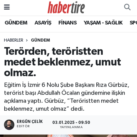
GÜNDEM
ASAYİŞ
FİNANS
YAŞAM - SAĞLIK
SP
Tire Nöbetçi Eczaneler
Tire Hava Durumu
HABERLER
GÜNDEM
Terörden, teröristten
Tire Trafik Yoğunluk Haritası
medet beklenmez, umut
Süper Lig Puan Durumu ve Fikstür
olmaz.
Eğitim İş İzmir 6 Nolu Şube Başkanı Rıza Gürbüz,
Tüm Manşetler
terörist başı Abdullah Öcalan gündemine ilişkin
açıklama yaptı. Gürbüz, “Teröristten medet
Son Dakika Haberleri
beklenmez, umut olmaz” dedi.
Haber Arşivi
ERGÜN ÇELIK
03.01.2025 - 09:50
EDITÖR
YAYINLANMA