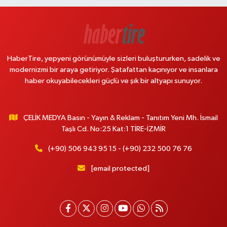
HaberTire, yepyeni görünümüyle sizleri buluştururken, sadelik ve
modernizmi bir araya getiriyor. Şatafattan kaçınıyor ve insanlara
haber okuyabilecekleri güçlü ve şık bir altyapı sunuyor.
ÇELİK MEDYA Basın - Yayın & Reklam - Tanıtım Yeni Mh. İsmail
Taşlı Cd. No:25 Kat:1 TİRE-İZMİR
(+90) 506 943 95 15 - (+90) 232 500 76 76
[email protected]