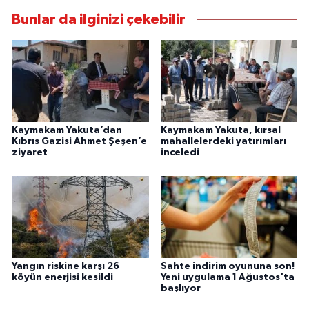
Bunlar da ilginizi çekebilir
Kaymakam Yakuta’dan
Kaymakam Yakuta, kırsal
Kıbrıs Gazisi Ahmet Şeşen’e
mahallelerdeki yatırımları
ziyaret
inceledi
Yangın riskine karşı 26
Sahte indirim oyununa son!
köyün enerjisi kesildi
Yeni uygulama 1 Ağustos'ta
başlıyor