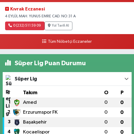
Kıvrak Eczanesi
4 EYLÜL MAH. YUNUS EMRE CAD. NO:31 A
0 (232) 511 59 09
Yol Tarifi Al
Tüm Nöbetçi Eczaneler
Süper Lig Puan Durumu
Süper Lig
#
Takım
O
P
1
Amed
0
0
2
Erzurumspor FK
0
0
3
Başakşehir
0
0
4
Kocaelispor
0
0