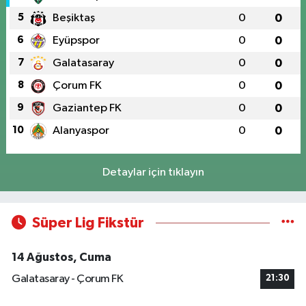
5
Beşiktaş
0
0
6
Eyüpspor
0
0
7
Galatasaray
0
0
8
Çorum FK
0
0
9
Gaziantep FK
0
0
10
Alanyaspor
0
0
Detaylar için tıklayın
Süper Lig Fikstür
14 Ağustos, Cuma
Galatasaray - Çorum FK
21:30