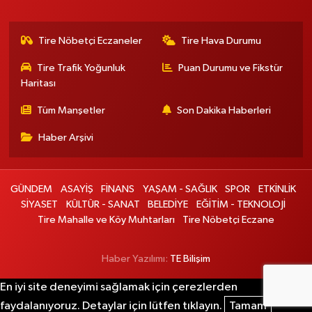
Tire Nöbetçi Eczaneler
Tire Hava Durumu
Tire Trafik Yoğunluk
Puan Durumu ve Fikstür
Haritası
Tüm Manşetler
Son Dakika Haberleri
Haber Arşivi
GÜNDEM
ASAYİŞ
FİNANS
YAŞAM - SAĞLIK
SPOR
ETKİNLİK
SİYASET
KÜLTÜR - SANAT
BELEDİYE
EĞİTİM - TEKNOLOJİ
Tire Mahalle ve Köy Muhtarları
Tire Nöbetçi Eczane
Haber Yazılımı:
TE Bilişim
En iyi site deneyimi sağlamak için çerezlerden
faydalanıyoruz. Detaylar için lütfen tıklayın.
Tamam