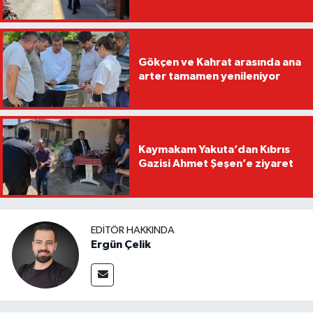
Gökçen ve Kahrat arasında ana
arter tamamen yenileniyor
Kaymakam Yakuta’dan Kıbrıs
Gazisi Ahmet Şeşen’e ziyaret
EDITÖR HAKKINDA
Ergün Çelik