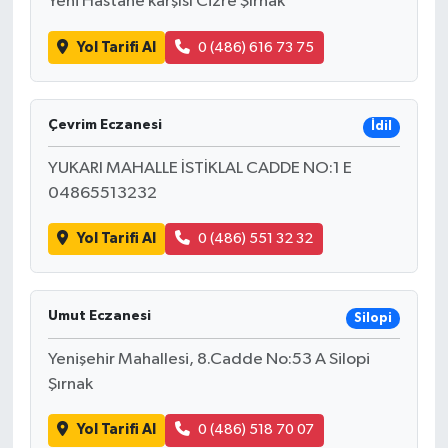
Yeni Hastane karşısı Cizre Şırnak
Yol Tarifi Al
0 (486) 616 73 75
Çevrim Eczanesi
İdil
YUKARI MAHALLE İSTİKLAL CADDE NO:1 E
04865513232
Yol Tarifi Al
0 (486) 551 32 32
Umut Eczanesi
Silopi
Yenişehir Mahallesi, 8.Cadde No:53 A Silopi
Şırnak
Yol Tarifi Al
0 (486) 518 70 07