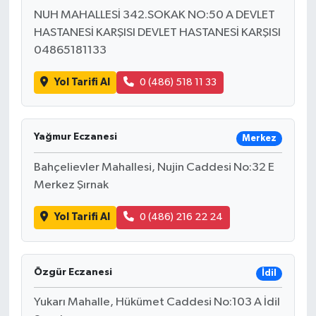
NUH MAHALLESİ 342.SOKAK NO:50 A DEVLET
HASTANESİ KARŞISI DEVLET HASTANESİ KARŞISI
04865181133
Yol Tarifi Al
0 (486) 518 11 33
Yağmur Eczanesi
Merkez
Bahçelievler Mahallesi, Nujin Caddesi No:32 E
Merkez Şırnak
Yol Tarifi Al
0 (486) 216 22 24
Özgür Eczanesi
İdil
Yukarı Mahalle, Hükümet Caddesi No:103 A İdil