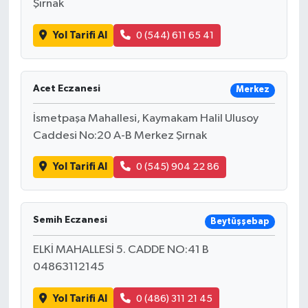
Şırnak
Yol Tarifi Al
0 (544) 611 65 41
Acet Eczanesi
Merkez
İsmetpaşa Mahallesi, Kaymakam Halil Ulusoy
Caddesi No:20 A-B Merkez Şırnak
Yol Tarifi Al
0 (545) 904 22 86
Semih Eczanesi
Beytüşşebap
ELKİ MAHALLESİ 5. CADDE NO:41 B
04863112145
Yol Tarifi Al
0 (486) 311 21 45