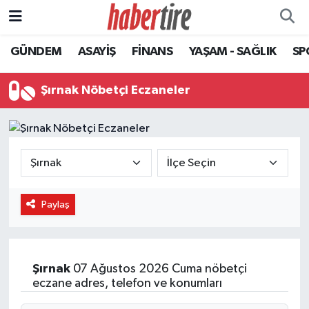
GÜNDEM
ASAYİŞ
FİNANS
YAŞAM - SAĞLIK
SP
Tire Nöbetçi Eczaneler
Tire Hava Durumu
Şırnak Nöbetçi Eczaneler
Tire Trafik Yoğunluk Haritası
Süper Lig Puan Durumu ve Fikstür
Tüm Manşetler
Paylaş
Son Dakika Haberleri
Haber Arşivi
Şırnak
07 Ağustos 2026 Cuma nöbetçi
eczane adres, telefon ve konumları