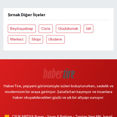
Şırnak Diğer İlçeler
Beytüşşebap
Cizre
Güçlükonak
İdil
Merkez
Silopi
Uludere
HaberTire, yepyeni görünümüyle sizleri buluştururken, sadelik ve
modernizmi bir araya getiriyor. Şatafattan kaçınıyor ve insanlara
haber okuyabilecekleri güçlü ve şık bir altyapı sunuyor.
ÇELİK MEDYA Basın - Yayın & Reklam - Tanıtım Yeni Mh. İsmail