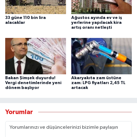
33 güne 110 bin lira
Ağustos ayında ev ve iş
alacaklar
yerlerine yapılacak kira
artış oranı netleşti
Bakan Şimşek duyurdu!
Akaryakıta zam üstüne
Vergi denetimlerinde yeni
zam: LPG fiyatları 2,45 TL
dönem başlıyor
artacak
Yorumlar