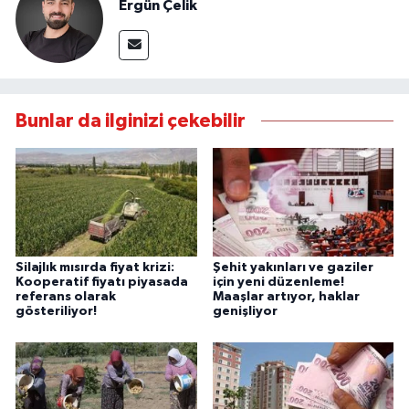
Ergün Çelik
Bunlar da ilginizi çekebilir
Silajlık mısırda fiyat krizi:
Şehit yakınları ve gaziler
Kooperatif fiyatı piyasada
için yeni düzenleme!
referans olarak
Maaşlar artıyor, haklar
gösteriliyor!
genişliyor