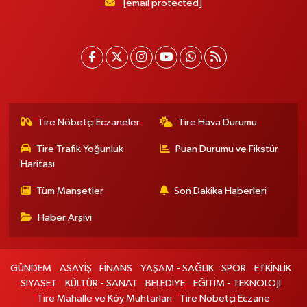
[email protected]
Tire Nöbetçi Eczaneler
Tire Hava Durumu
Tire Trafik Yoğunluk
Puan Durumu ve Fikstür
Haritası
Tüm Manşetler
Son Dakika Haberleri
Haber Arşivi
GÜNDEM
ASAYİŞ
FİNANS
YAŞAM - SAĞLIK
SPOR
ETKİNLİK
SİYASET
KÜLTÜR - SANAT
BELEDİYE
EĞİTİM - TEKNOLOJİ
Tire Mahalle ve Köy Muhtarları
Tire Nöbetçi Eczane