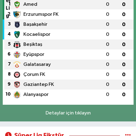
1
Amed
0
0
2
Erzurumspor FK
0
0
3
Başakşehir
0
0
4
Kocaelispor
0
0
5
Beşiktaş
0
0
6
Eyüpspor
0
0
7
Galatasaray
0
0
8
Çorum FK
0
0
9
Gaziantep FK
0
0
10
Alanyaspor
0
0
Detaylar için tıklayın
Süper Lig Fikstür