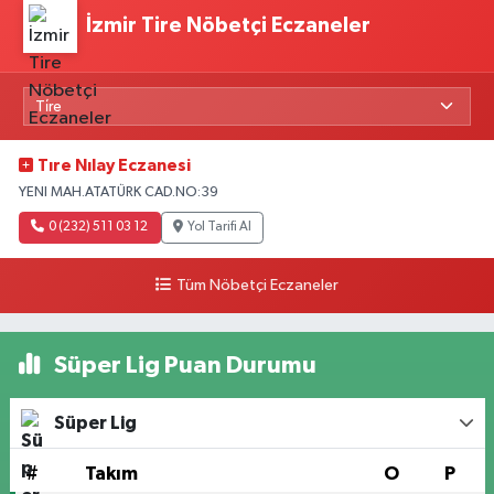
İzmir Tire Nöbetçi Eczaneler
Tıre Nılay Eczanesi
YENI MAH.ATATÜRK CAD.NO:39
0 (232) 511 03 12
Yol Tarifi Al
Tüm Nöbetçi Eczaneler
Süper Lig Puan Durumu
Süper Lig
#
Takım
O
P