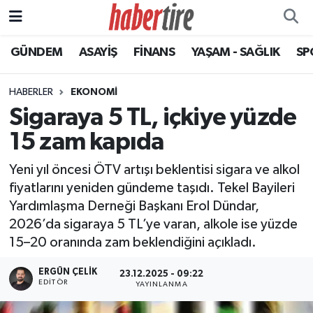
GÜNDEM
ASAYİŞ
FİNANS
YAŞAM - SAĞLIK
SP
Tire Nöbetçi Eczaneler
Tire Hava Durumu
HABERLER
EKONOMİ
Sigaraya 5 TL, içkiye yüzde
Tire Trafik Yoğunluk Haritası
15 zam kapıda
Süper Lig Puan Durumu ve Fikstür
Yeni yıl öncesi ÖTV artışı beklentisi sigara ve alkol
fiyatlarını yeniden gündeme taşıdı. Tekel Bayileri
Tüm Manşetler
Yardımlaşma Derneği Başkanı Erol Dündar,
2026’da sigaraya 5 TL’ye varan, alkole ise yüzde
Son Dakika Haberleri
15–20 oranında zam beklendiğini açıkladı.
Haber Arşivi
ERGÜN ÇELIK
23.12.2025 - 09:22
EDITÖR
YAYINLANMA