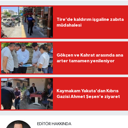
Tire’de kaldırım işgaline zabıta
müdahalesi
Gökçen ve Kahrat arasında ana
arter tamamen yenileniyor
Kaymakam Yakuta’dan Kıbrıs
Gazisi Ahmet Şeşen’e ziyaret
EDITÖR HAKKINDA