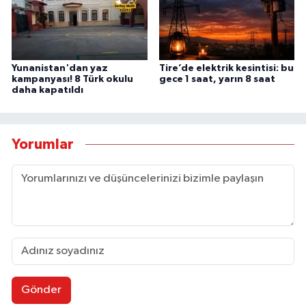
Yunanistan'dan yaz
Tire’de elektrik kesintisi: bu
kampanyası! 8 Türk okulu
gece 1 saat, yarın 8 saat
daha kapatıldı
Yorumlar
Gönder