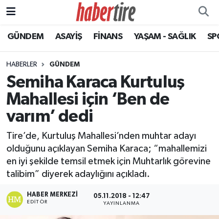
GÜNDEM
ASAYİŞ
FİNANS
YAŞAM - SAĞLIK
SP
Tire Nöbetçi Eczaneler
Tire Hava Durumu
HABERLER
GÜNDEM
Semiha Karaca Kurtuluş
Tire Trafik Yoğunluk Haritası
Mahallesi için ‘Ben de
Süper Lig Puan Durumu ve Fikstür
varım’ dedi
Tire’de, Kurtuluş Mahallesi’nden muhtar adayı
Tüm Manşetler
olduğunu açıklayan Semiha Karaca; “mahallemizi
en iyi şekilde temsil etmek için Muhtarlık görevine
Son Dakika Haberleri
talibim” diyerek adaylığını açıkladı.
Haber Arşivi
HABER MERKEZI
05.11.2018 - 12:47
EDITÖR
YAYINLANMA