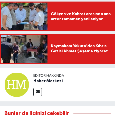
Gökçen ve Kahrat arasında ana
arter tamamen yenileniyor
Kaymakam Yakuta’dan Kıbrıs
Gazisi Ahmet Şeşen’e ziyaret
EDITÖR HAKKINDA
Haber Merkezi
Bunlar da ilginizi çekebilir