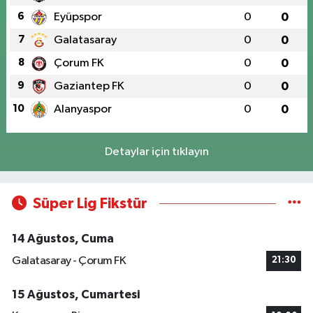
6
Eyüpspor
0
0
7
Galatasaray
0
0
8
Çorum FK
0
0
9
Gaziantep FK
0
0
10
Alanyaspor
0
0
Detaylar için tıklayın
Süper Lig Fikstür
14 Ağustos, Cuma
Galatasaray - Çorum FK
21:30
15 Ağustos, Cumartesi