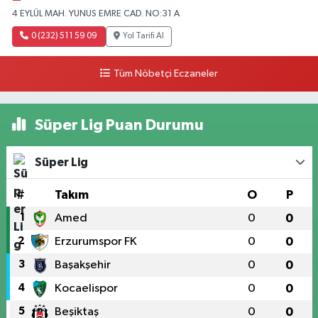
4 EYLÜL MAH. YUNUS EMRE CAD. NO:31 A
0 (232) 511 59 09
Yol Tarifi Al
Tüm Nöbetçi Eczaneler
Süper Lig Puan Durumu
Süper Lig
#
Takım
O
P
1
Amed
0
0
2
Erzurumspor FK
0
0
3
Başakşehir
0
0
4
Kocaelispor
0
0
5
Beşiktaş
0
0