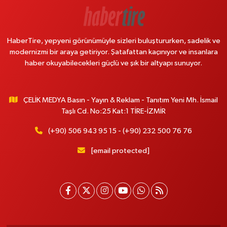
HaberTire, yepyeni görünümüyle sizleri buluştururken, sadelik ve
modernizmi bir araya getiriyor. Şatafattan kaçınıyor ve insanlara
haber okuyabilecekleri güçlü ve şık bir altyapı sunuyor.
ÇELİK MEDYA Basın - Yayın & Reklam - Tanıtım Yeni Mh. İsmail
Taşlı Cd. No:25 Kat:1 TİRE-İZMİR
(+90) 506 943 95 15 - (+90) 232 500 76 76
[email protected]