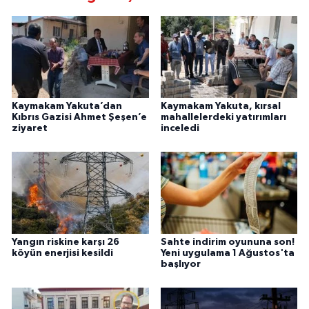
Kaymakam Yakuta’dan
Kaymakam Yakuta, kırsal
Kıbrıs Gazisi Ahmet Şeşen’e
mahallelerdeki yatırımları
ziyaret
inceledi
Yangın riskine karşı 26
Sahte indirim oyununa son!
köyün enerjisi kesildi
Yeni uygulama 1 Ağustos'ta
başlıyor