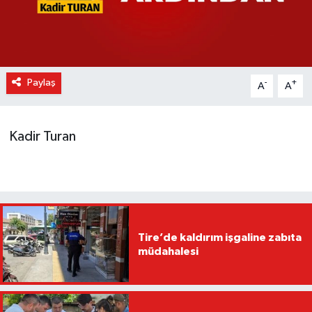
Paylaş
-
+
A
A
Kadir Turan
Tire’de kaldırım işgaline zabıta
müdahalesi