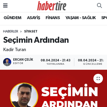
GÜNDEM
ASAYİŞ
FİNANS
YAŞAM - SAĞLIK
SP
Tire Nöbetçi Eczaneler
Tire Hava Durumu
HABERLER
SİYASET
Seçimin Ardından
Tire Trafik Yoğunluk Haritası
Kadir Turan
Süper Lig Puan Durumu ve Fikstür
ERCAN ÇELIK
08.04.2024 - 21:43
08.04.2024 - 21:4
EDITÖR
YAYINLANMA
GÜNCELLEME
Tüm Manşetler
Son Dakika Haberleri
Haber Arşivi