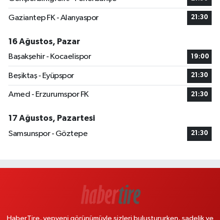
Gaziantep FK - Alanyaspor
21:30
16 Ağustos, Pazar
Başakşehir - Kocaelispor
19:00
Beşiktaş - Eyüpspor
21:30
Amed - Erzurumspor FK
21:30
17 Ağustos, Pazartesi
Samsunspor - Göztepe
21:30
HaberTire, yepyeni görünümüyle sizleri buluştururken, sadelik ve