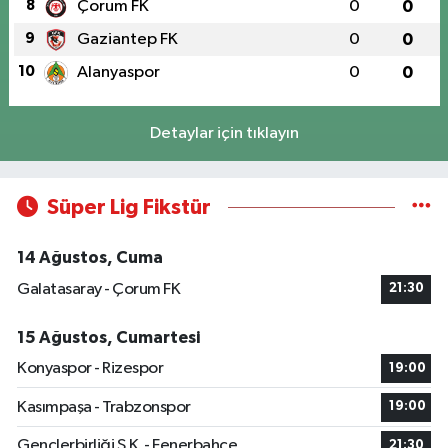
8
Çorum FK
0
0
9
Gaziantep FK
0
0
10
Alanyaspor
0
0
Detaylar için tıklayın
Süper Lig Fikstür
14 Ağustos, Cuma
Galatasaray - Çorum FK
21:30
15 Ağustos, Cumartesi
Konyaspor - Rizespor
19:00
Kasımpaşa - Trabzonspor
19:00
Gençlerbirliği S.K. - Fenerbahçe
21:30