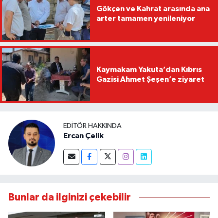
Gökçen ve Kahrat arasında ana
arter tamamen yenileniyor
Kaymakam Yakuta’dan Kıbrıs
Gazisi Ahmet Şeşen’e ziyaret
EDITÖR HAKKINDA
Ercan Çelik
Bunlar da ilginizi çekebilir