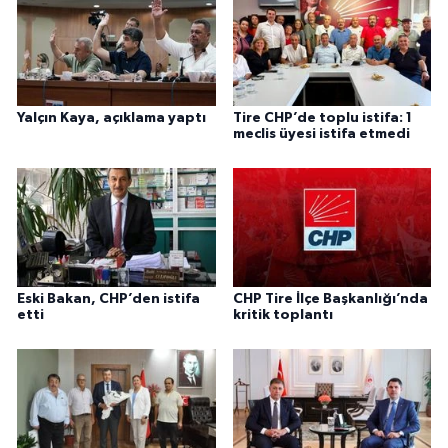
Yalçın Kaya, açıklama yaptı
Tire CHP’de toplu istifa: 1
meclis üyesi istifa etmedi
Eski Bakan, CHP’den istifa
CHP Tire İlçe Başkanlığı’nda
etti
kritik toplantı