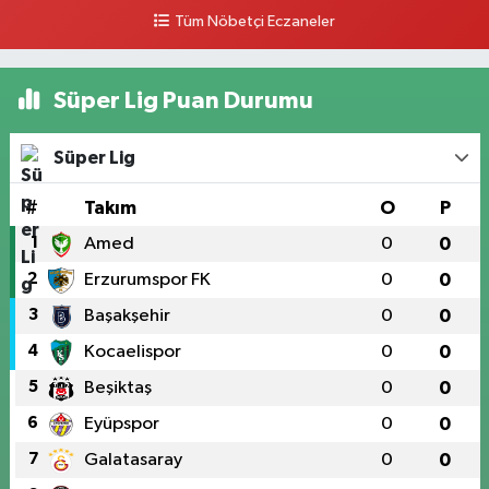
Tüm Nöbetçi Eczaneler
Süper Lig Puan Durumu
Süper Lig
#
Takım
O
P
1
Amed
0
0
2
Erzurumspor FK
0
0
3
Başakşehir
0
0
4
Kocaelispor
0
0
5
Beşiktaş
0
0
6
Eyüpspor
0
0
7
Galatasaray
0
0