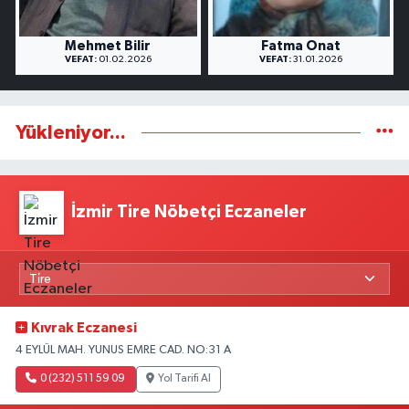
Mehmet Bilir
Fatma Onat
VEFAT:
01.02.2026
VEFAT:
31.01.2026
Yükleniyor...
İzmir Tire Nöbetçi Eczaneler
Kıvrak Eczanesi
4 EYLÜL MAH. YUNUS EMRE CAD. NO:31 A
0 (232) 511 59 09
Yol Tarifi Al