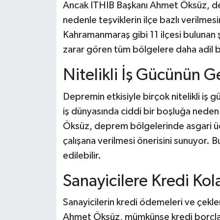
Ancak İTHİB Başkanı Ahmet Öksüz, devl
nedenle teşviklerin ilçe bazlı verilmesi
Kahramanmaraş gibi 11 ilçesi bulunan şe
zarar gören tüm bölgelere daha adil bir
Nitelikli İş Gücünün 
Depremin etkisiyle birçok nitelikli iş g
iş dünyasında ciddi bir boşluğa neden
Öksüz, deprem bölgelerinde asgari üc
çalışana verilmesi önerisini sunuyor. B
edilebilir.
Sanayicilere Kredi Kola
Sanayicilerin kredi ödemeleri ve çekle
Ahmet Öksüz, mümkünse kredi borçlarını