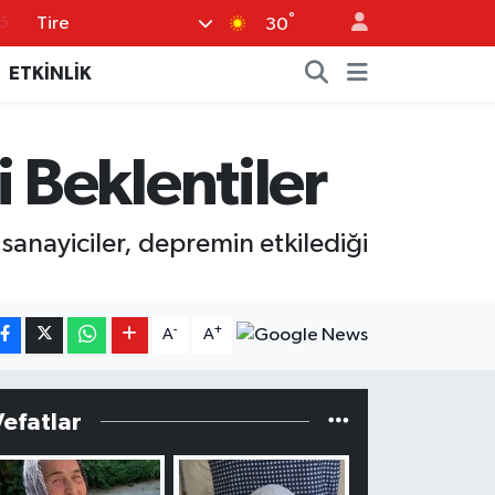
°
Tire
8
30
2
ETKİNLİK
8
0
Beklentiler
4
15
sanayiciler, depremin etkilediği
-
+
A
A
Vefatlar