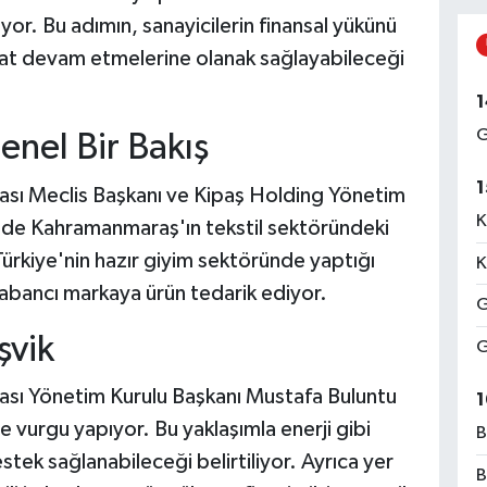
yor. Bu adımın, sanayicilerin finansal yükünü
hat devam etmelerine olanak sağlayabileceği
1
G
nel Bir Bakış
1
sı Meclis Başkanı ve Kipaş Holding Yönetim
K
de Kahramanmaraş'ın tekstil sektöründeki
Türkiye'nin hazır giyim sektöründe yaptığı
K
 yabancı markaya ürün tedarik ediyor.
G
şvik
G
sı Yönetim Kurulu Başkanı Mustafa Buluntu
1
ne vurgu yapıyor. Bu yaklaşımla enerji gibi
B
tek sağlanabileceği belirtiliyor. Ayrıca yer
B