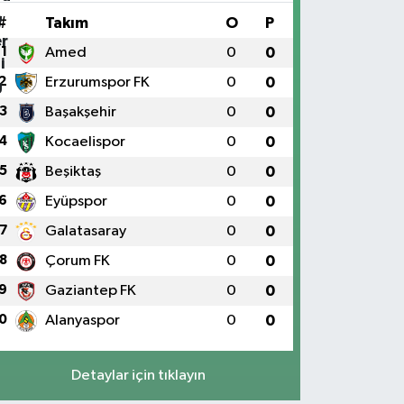
#
Takım
O
P
1
Amed
0
0
2
Erzurumspor FK
0
0
3
Başakşehir
0
0
4
Kocaelispor
0
0
5
Beşiktaş
0
0
6
Eyüpspor
0
0
7
Galatasaray
0
0
8
Çorum FK
0
0
9
Gaziantep FK
0
0
0
Alanyaspor
0
0
Detaylar için tıklayın