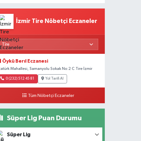
İzmir Tire Nöbetçi Eczaneler
Öykü Berıl Eczanesi
tatürk Mahallesi, Samanyolu Sokak No:2 C Tire İzmir
0 (232) 512 45 81
Yol Tarifi Al
Tüm Nöbetçi Eczaneler
Süper Lig Puan Durumu
Süper Lig