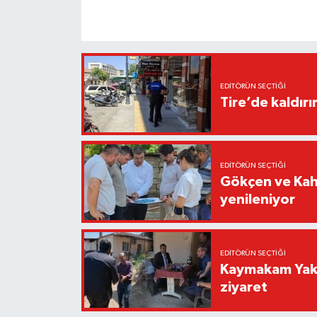
EDITÖRÜN SEÇTIĞI
Tire’de kaldır
EDITÖRÜN SEÇTIĞI
Gökçen ve Kah
yenileniyor
EDITÖRÜN SEÇTIĞI
Kaymakam Yaku
ziyaret