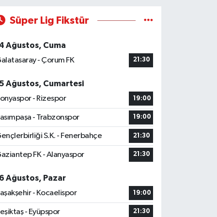
Süper Lig Fikstür
4 Ağustos, Cuma
alatasaray - Çorum FK
21:30
5 Ağustos, Cumartesi
onyaspor - Rizespor
19:00
asımpaşa - Trabzonspor
19:00
ençlerbirliği S.K. - Fenerbahçe
21:30
aziantep FK - Alanyaspor
21:30
6 Ağustos, Pazar
aşakşehir - Kocaelispor
19:00
eşiktaş - Eyüpspor
21:30