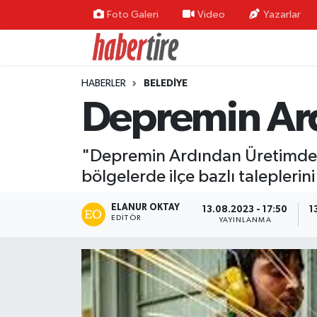
Foto Galeri
Video
Yazarlar
Tire Nöbetçi Eczaneler
HABERLER
BELEDİYE
Tire Hava Durumu
Depremin Ard
Tire Trafik Yoğunluk Haritası
"Depremin Ardından Üretimdeki B
Süper Lig Puan Durumu ve Fikstür
bölgelerde ilçe bazlı taleplerin
Tüm Manşetler
ELANUR OKTAY
13.08.2023 - 17:50
1
EDITÖR
YAYINLANMA
Son Dakika Haberleri
Haber Arşivi