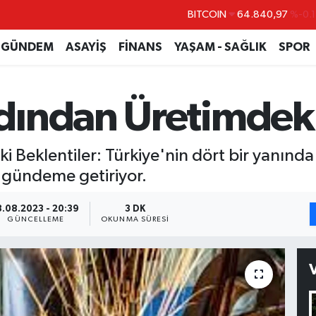
DOLAR
47,7436
%0.1
EURO
55,2510
%0.3
GÜNDEM
ASAYİŞ
FİNANS
YAŞAM - SAĞLIK
SPOR
STERLİN
64,4811
%0.3
GRAM ALTIN
6660.55
%
ından Üretimdeki 
BİST100
13.779
%-1
BITCOIN
64.840,97
%-0.
eklentiler: Türkiye'nin dört bir yanında 
i gündeme getiriyor.
3.08.2023 - 20:39
3 DK
GÜNCELLEME
OKUNMA SÜRESI