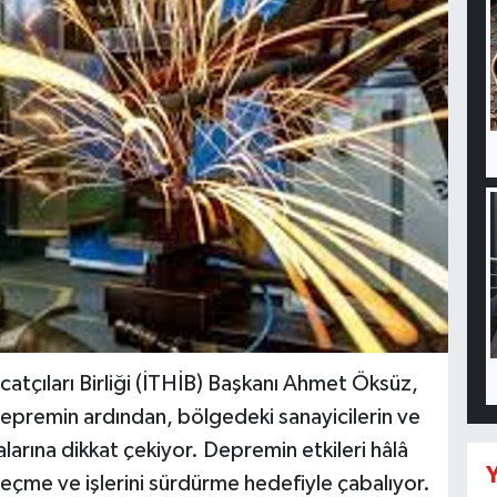
atçıları Birliği (İTHİB) Başkanı Ahmet Öksüz,
depremin ardından, bölgedeki sanayicilerin ve
larına dikkat çekiyor. Depremin etkileri hâlâ
Y
çme ve işlerini sürdürme hedefiyle çabalıyor.