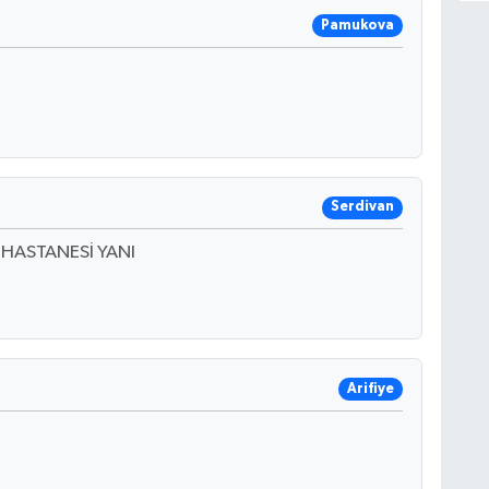
Pamukova
Serdivan
 HASTANESİ YANI
Arifiye