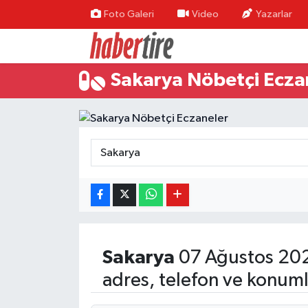
Foto Galeri
Video
Yazarlar
Tire Nöbetçi Eczaneler
Sakarya Nöbetçi Ecza
Tire Hava Durumu
Tire Trafik Yoğunluk Haritası
Süper Lig Puan Durumu ve Fikstür
Tüm Manşetler
Son Dakika Haberleri
Sakarya
07 Ağustos 20
Haber Arşivi
adres, telefon ve konuml