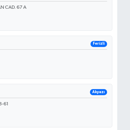
N CAD. 67 A
Ferizli
Akyazı
3-61