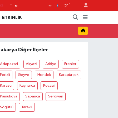
°
Tire
21
%0
08
ETKİNLİK
%0
45
70
akarya Diğer İlçeler
Adapazari
Akyazi
Arifiye
Erenler
Ferizli
Geyve
Hendek
Karapürçek
Karasu
Kaynarca
Kocaali
Pamukova
Sapanca
Serdivan
Söğütlü
Tarakli