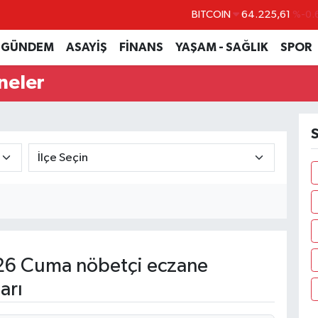
DOLAR
47,6704
EURO
55,0406
%-0.
GÜNDEM
ASAYİŞ
FİNANS
YAŞAM - SAĞLIK
SPOR
STERLİN
64,2143
neler
GRAM ALTIN
6510.40
%0.
BİST100
13.799
%
S
26 Cuma nöbetçi eczane
arı