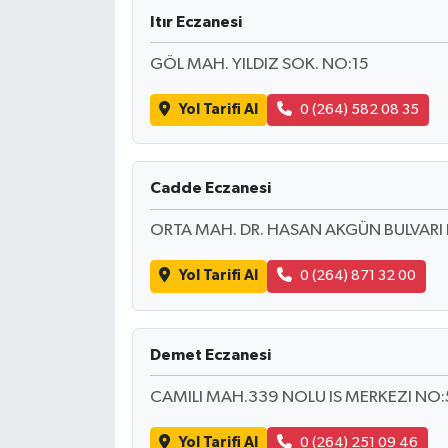
Itır Eczanesi
GÖL MAH. YILDIZ SOK. NO:15
Yol Tarifi Al
0 (264) 582 08 35
Cadde Eczanesi
ORTA MAH. DR. HASAN AKGÜN BULVARI 
Yol Tarifi Al
0 (264) 871 32 00
Demet Eczanesi
CAMILI MAH.339 NOLU IS MERKEZI NO
Yol Tarifi Al
0 (264) 251 09 46