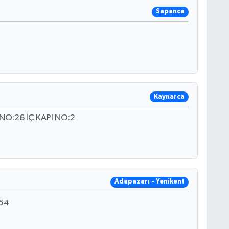
Sapanca
Kaynarca
NO:26 İÇ KAPI NO:2
Adapazarı - Yenikent
:54