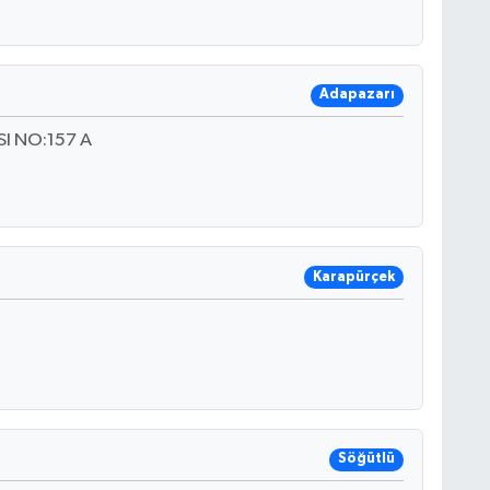
Adapazarı
SI NO:157 A
Karapürçek
Söğütlü