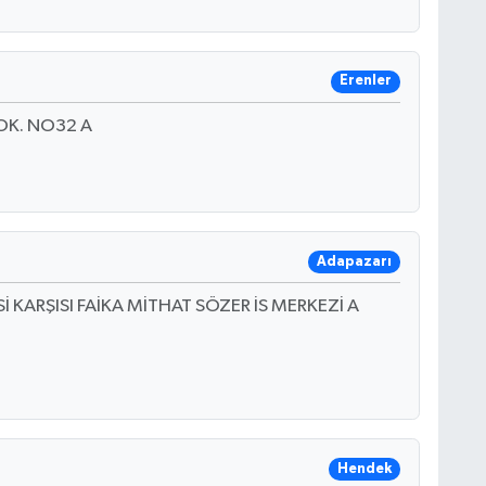
Erenler
OK. NO32 A
Adapazarı
KARŞISI FAİKA MİTHAT SÖZER İS MERKEZİ A
Hendek