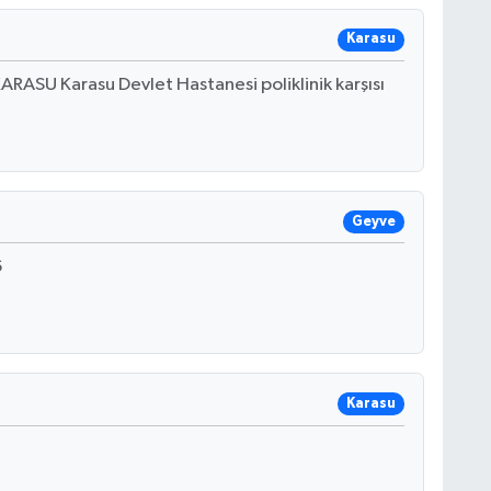
Karasu
ASU Karasu Devlet Hastanesi poliklinik karşısı
Geyve
6
Karasu