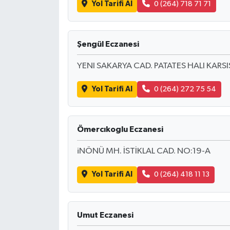
Yol Tarifi Al
0 (264) 718 71 71
Şengül Eczanesi
YENI SAKARYA CAD. PATATES HALI KARSI
Yol Tarifi Al
0 (264) 272 75 54
Ömercıkoglu Eczanesi
iNÖNÜ MH. İSTİKLAL CAD. NO:19-A
Yol Tarifi Al
0 (264) 418 11 13
Umut Eczanesi