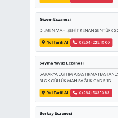
Gizem Eczanesi
DİLMEN MAH. ŞEHİT KENAN ŞENTÜRK S
Yol Tarifi Al
0 (264) 222 10 00
Şeyma Yavuz Eczanesi
SAKARYA EĞİTİM ARAŞTIRMA HASTANESİ 
BLOK GÜLLÜK MAH.SAĞLIK CAD.5 1D
Yol Tarifi Al
0 (264) 503 10 83
Berkay Eczanesi