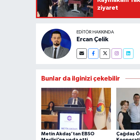
ziyaret
EDITÖR HAKKINDA
Ercan Çelik
Bunlar da ilginizi çekebilir
Metin Akdaş’tan EBSO
Çağdaş Öz
Meclisi’ne veda etti
Kooperati