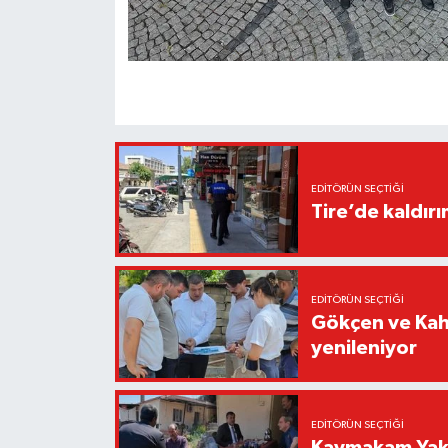
EDITÖRÜN SEÇTIĞI
Tire’de kaldır
EDITÖRÜN SEÇTIĞI
Gökçen ve Kah
yenileniyor
EDITÖRÜN SEÇTIĞI
Kaymakam Yaku