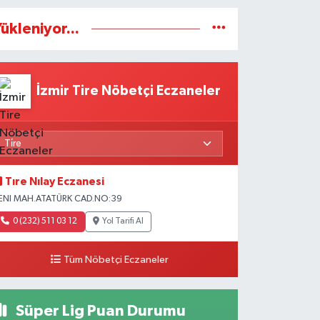
ükleniyor...
İzmir Tire Nöbetçi Eczaneler
Tıre Nılay Eczanesi
ENI MAH.ATATÜRK CAD.NO:39
0 (232) 511 03 12
Yol Tarifi Al
Tüm Nöbetçi Eczaneler
Süper Lig Puan Durumu