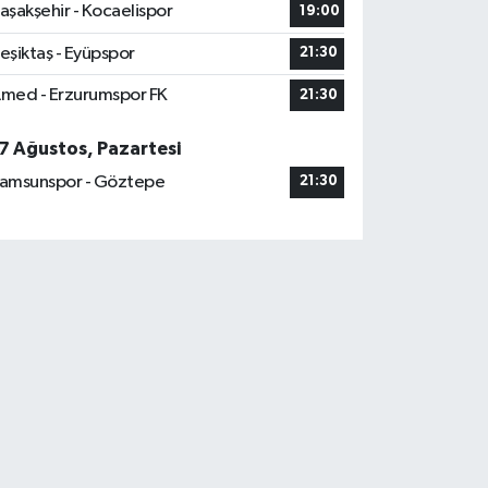
aşakşehir - Kocaelispor
19:00
eşiktaş - Eyüpspor
21:30
med - Erzurumspor FK
21:30
7 Ağustos, Pazartesi
amsunspor - Göztepe
21:30