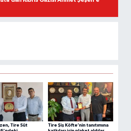
en, Tire Süt
Tire Şiş Köfte’nin tanıtımına
fi'ndeki
katkıları için plaket aldılar