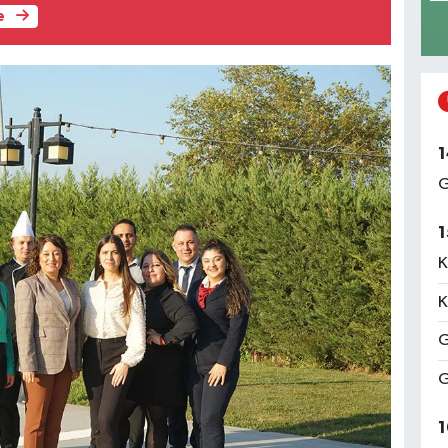
e
1
G
1
K
K
G
G
1