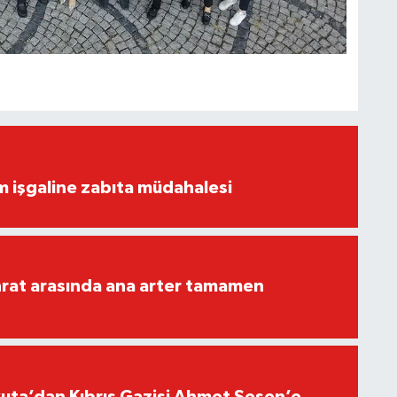
ım işgaline zabıta müdahalesi
rat arasında ana arter tamamen
ta’dan Kıbrıs Gazisi Ahmet Şeşen’e