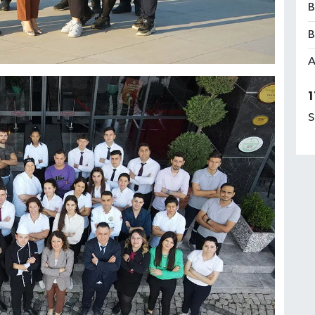
B
B
A
1
S