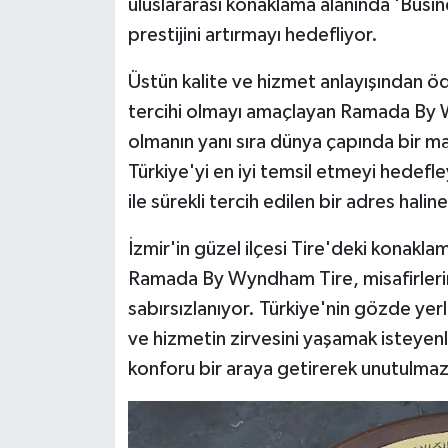
uluslararası konaklama alanında 'Busin
prestijini artırmayı hedefliyor.
Üstün kalite ve hizmet anlayışından öd
tercihi olmayı amaçlayan Ramada By Wyn
olmanın yanı sıra dünya çapında bir ma
Türkiye'yi en iyi temsil etmeyi hedefl
ile sürekli tercih edilen bir adres hali
İzmir'in güzel ilçesi Tire'deki konakl
Ramada By Wyndham Tire, misafirlerini 
sabırsızlanıyor. Türkiye'nin gözde yer
ve hizmetin zirvesini yaşamak isteyen
konforu bir araya getirerek unutulmaz 