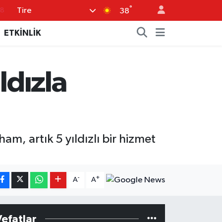
°
Tire
18
38
32
ETKİNLİK
38
03
dızla
14
18
m, artık 5 yıldızlı bir hizmet
-
+
A
A
Vefatlar