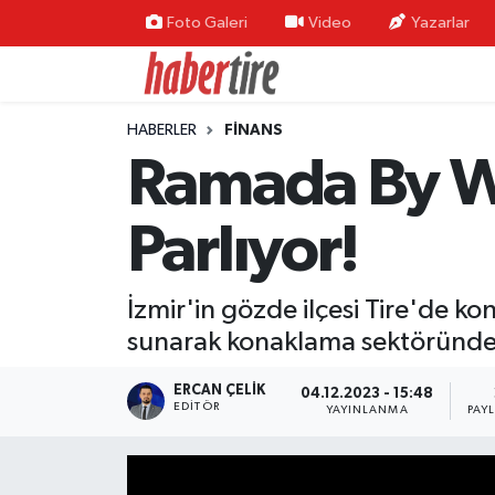
Foto Galeri
Video
Yazarlar
Tire Nöbetçi Eczaneler
HABERLER
FİNANS
Tire Hava Durumu
Ramada By Wy
Tire Trafik Yoğunluk Haritası
Parlıyor!
Süper Lig Puan Durumu ve Fikstür
İzmir'in gözde ilçesi Tire'de k
Tüm Manşetler
sunarak konaklama sektöründe 
Son Dakika Haberleri
ERCAN ÇELIK
04.12.2023 - 15:48
EDITÖR
YAYINLANMA
PAY
Haber Arşivi