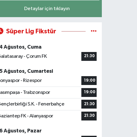
Detaylar için tıklayın
Süper Lig Fikstür
4 Ağustos, Cuma
alatasaray - Çorum FK
21:30
5 Ağustos, Cumartesi
onyaspor - Rizespor
19:00
asımpaşa - Trabzonspor
19:00
ençlerbirliği S.K. - Fenerbahçe
21:30
aziantep FK - Alanyaspor
21:30
6 Ağustos, Pazar