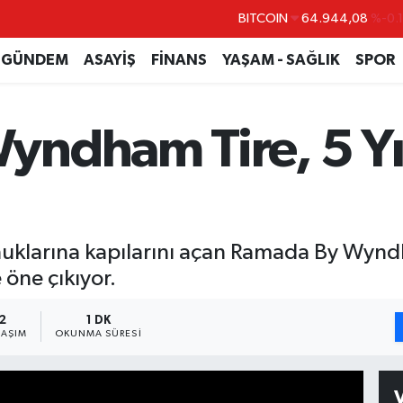
DOLAR
47,7436
%0.
EURO
55,2510
%0.
GÜNDEM
ASAYİŞ
FİNANS
YAŞAM - SAĞLIK
SPOR
STERLİN
64,4811
%0.
GRAM ALTIN
6660.55
%0.
ndham Tire, 5 Yıl
BİST100
13.779
%-
BITCOIN
64.944,08
%-0.
onuklarına kapılarını açan Ramada By Wyndha
öne çıkıyor.
2
1 DK
LAŞIM
OKUNMA SÜRESI