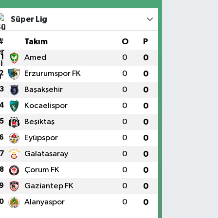
Süper Lig
#
Takım
O
P
1
Amed
0
0
2
Erzurumspor FK
0
0
3
Başakşehir
0
0
4
Kocaelispor
0
0
5
Beşiktaş
0
0
6
Eyüpspor
0
0
7
Galatasaray
0
0
8
Çorum FK
0
0
9
Gaziantep FK
0
0
0
Alanyaspor
0
0