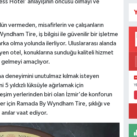
ess Hotel' anlayışının öncüsü olmayı ve
Y
ün vermeden, misafirlerin ve çalışanların
dham Tire, iş bilgisi ile güvenilir bir işletme
rka olma yolunda ilerliyor. Uluslararası alanda
eyen otel, konuklarına sunduğu kaliteli hizmet
ne gelmeyi amaçlıyor.
ama deneyimini unutulmaz kılmak isteyen
5 yıldızlı lüksüyle ağırlamak için
Y
leşim yerlerinden biri olan İzmir'de konforun
ler için Ramada By Wyndham Tire, şıklığı ve
anılar vaat ediyor.