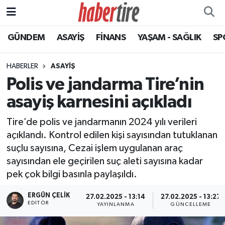
GÜNDEM
ASAYİŞ
FİNANS
YAŞAM - SAĞLIK
SP
Tire Nöbetçi Eczaneler
Tire Hava Durumu
HABERLER
ASAYİŞ
Polis ve jandarma Tire’nin
Tire Trafik Yoğunluk Haritası
asayiş karnesini açıkladı
Süper Lig Puan Durumu ve Fikstür
Tire’de polis ve jandarmanın 2024 yılı verileri
açıklandı. Kontrol edilen kişi sayısından tutuklanan
Tüm Manşetler
suçlu sayısına, Cezai işlem uygulanan araç
sayısından ele geçirilen suç aleti sayısına kadar
Son Dakika Haberleri
pek çok bilgi basınla paylaşıldı.
Haber Arşivi
ERGÜN ÇELIK
27.02.2025 - 13:14
27.02.2025 - 13:27
EDITÖR
YAYINLANMA
GÜNCELLEME