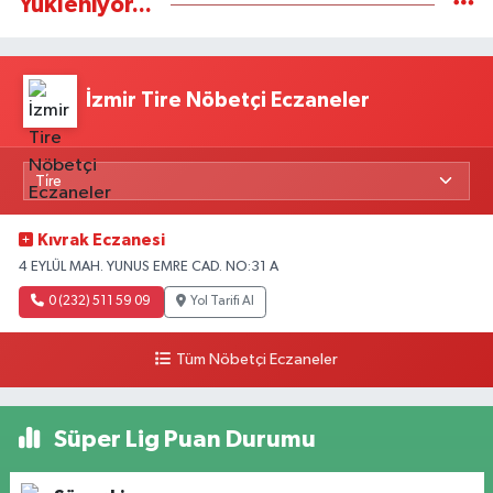
Yükleniyor...
İzmir Tire Nöbetçi Eczaneler
Kıvrak Eczanesi
4 EYLÜL MAH. YUNUS EMRE CAD. NO:31 A
0 (232) 511 59 09
Yol Tarifi Al
Tüm Nöbetçi Eczaneler
Süper Lig Puan Durumu