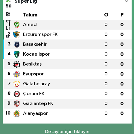
Süper Lig
#
Takım
O
P
1
Amed
0
0
2
Erzurumspor FK
0
0
3
Başakşehir
0
0
4
Kocaelispor
0
0
5
Beşiktaş
0
0
6
Eyüpspor
0
0
7
Galatasaray
0
0
8
Çorum FK
0
0
9
Gaziantep FK
0
0
10
Alanyaspor
0
0
Detaylar için tıklayın