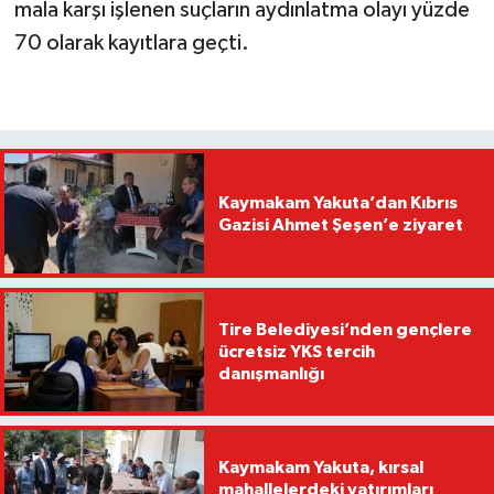
mala karşı işlenen suçların aydınlatma olayı yüzde
70 olarak kayıtlara geçti.
Kaymakam Yakuta’dan Kıbrıs
Gazisi Ahmet Şeşen’e ziyaret
Tire Belediyesi’nden gençlere
ücretsiz YKS tercih
danışmanlığı
Kaymakam Yakuta, kırsal
mahallelerdeki yatırımları