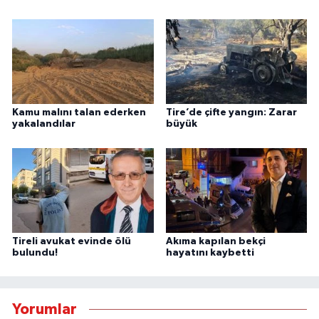
Kamu malını talan ederken
Tire’de çifte yangın: Zarar
yakalandılar
büyük
Tireli avukat evinde ölü
Akıma kapılan bekçi
bulundu!
hayatını kaybetti
Yorumlar