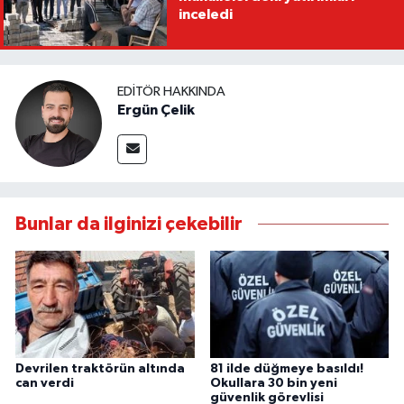
inceledi
EDITÖR HAKKINDA
Ergün Çelik
Bunlar da ilginizi çekebilir
Devrilen traktörün altında
81 ilde düğmeye basıldı!
can verdi
Okullara 30 bin yeni
güvenlik görevlisi