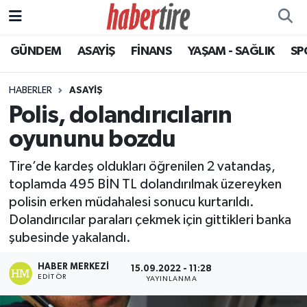
GÜNDEM
ASAYİŞ
FİNANS
YAŞAM - SAĞLIK
SP
Tire Nöbetçi Eczaneler
Tire Hava Durumu
HABERLER
ASAYİŞ
Polis, dolandırıcıların
Tire Trafik Yoğunluk Haritası
oyununu bozdu
Süper Lig Puan Durumu ve Fikstür
Tire’de kardeş oldukları öğrenilen 2 vatandaş,
toplamda 495 BİN TL dolandırılmak üzereyken
Tüm Manşetler
polisin erken müdahalesi sonucu kurtarıldı.
Dolandırıcılar paraları çekmek için gittikleri banka
Son Dakika Haberleri
şubesinde yakalandı.
Haber Arşivi
HABER MERKEZI
15.09.2022 - 11:28
EDITÖR
YAYINLANMA