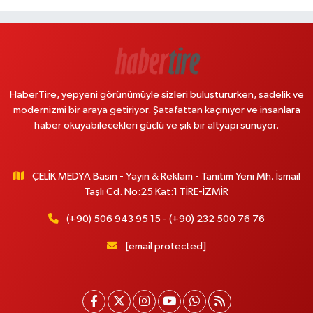
HaberTire, yepyeni görünümüyle sizleri buluştururken, sadelik ve
modernizmi bir araya getiriyor. Şatafattan kaçınıyor ve insanlara
haber okuyabilecekleri güçlü ve şık bir altyapı sunuyor.
ÇELİK MEDYA Basın - Yayın & Reklam - Tanıtım Yeni Mh. İsmail
Taşlı Cd. No:25 Kat:1 TİRE-İZMİR
(+90) 506 943 95 15 - (+90) 232 500 76 76
[email protected]