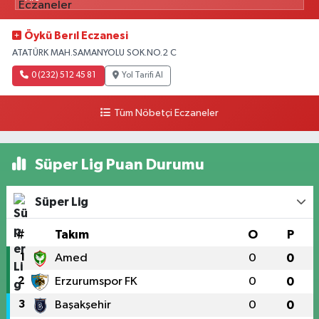
Öykü Berıl Eczanesi
ATATÜRK MAH.SAMANYOLU SOK.NO.2 C
0 (232) 512 45 81
Yol Tarifi Al
Tüm Nöbetçi Eczaneler
Süper Lig Puan Durumu
Süper Lig
#
Takım
O
P
1
Amed
0
0
2
Erzurumspor FK
0
0
3
Başakşehir
0
0