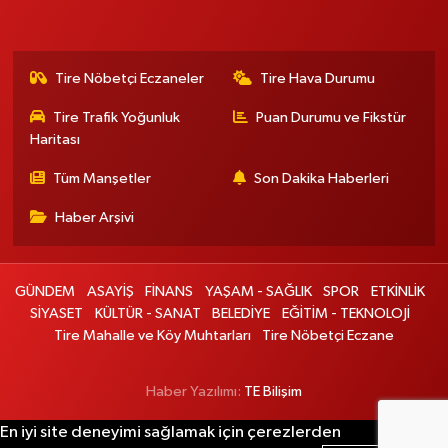
Tire Nöbetçi Eczaneler
Tire Hava Durumu
Tire Trafik Yoğunluk
Puan Durumu ve Fikstür
Haritası
Tüm Manşetler
Son Dakika Haberleri
Haber Arşivi
GÜNDEM
ASAYİŞ
FİNANS
YAŞAM - SAĞLIK
SPOR
ETKİNLİK
SİYASET
KÜLTÜR - SANAT
BELEDİYE
EĞİTİM - TEKNOLOJİ
Tire Mahalle ve Köy Muhtarları
Tire Nöbetçi Eczane
Haber Yazılımı:
TE Bilişim
En iyi site deneyimi sağlamak için çerezlerden