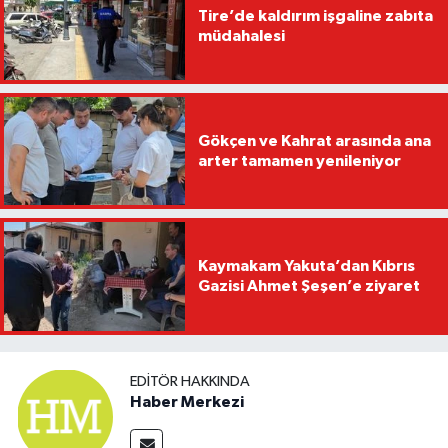
Tire’de kaldırım işgaline zabıta
müdahalesi
Gökçen ve Kahrat arasında ana
arter tamamen yenileniyor
Kaymakam Yakuta’dan Kıbrıs
Gazisi Ahmet Şeşen’e ziyaret
EDITÖR HAKKINDA
Haber Merkezi