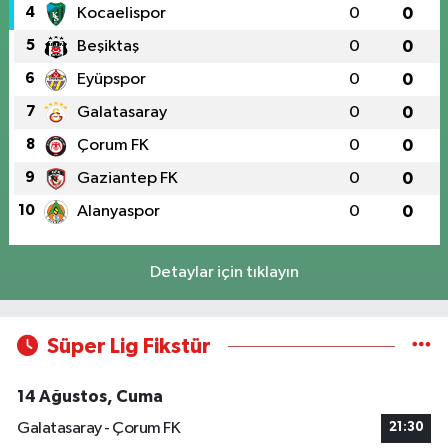
4
Kocaelispor
0
0
5
Beşiktaş
0
0
6
Eyüpspor
0
0
7
Galatasaray
0
0
8
Çorum FK
0
0
9
Gaziantep FK
0
0
10
Alanyaspor
0
0
Detaylar için tıklayın
Süper Lig Fikstür
14 Ağustos, Cuma
Galatasaray - Çorum FK
21:30