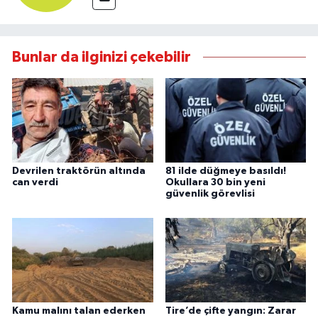
Bunlar da ilginizi çekebilir
Devrilen traktörün altında
81 ilde düğmeye basıldı!
can verdi
Okullara 30 bin yeni
güvenlik görevlisi
Kamu malını talan ederken
Tire’de çifte yangın: Zarar