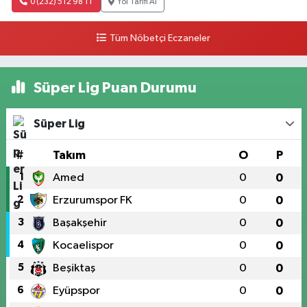
0 (232) 512 98 11
Yol Tarifi Al
Tüm Nöbetçi Eczaneler
Süper Lig Puan Durumu
Süper Lig
#
Takım
O
P
1
Amed
0
0
2
Erzurumspor FK
0
0
3
Başakşehir
0
0
4
Kocaelispor
0
0
5
Beşiktaş
0
0
6
Eyüpspor
0
0