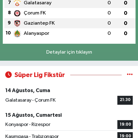
7
Galatasaray
0
0
8
Çorum FK
0
0
9
Gaziantep FK
0
0
10
Alanyaspor
0
0
Detaylar için tıklayın
Süper Lig Fikstür
14 Ağustos, Cuma
Galatasaray - Çorum FK
21:30
15 Ağustos, Cumartesi
Konyaspor - Rizespor
19:00
Kasımpaşa - Trabzonspor
19:00