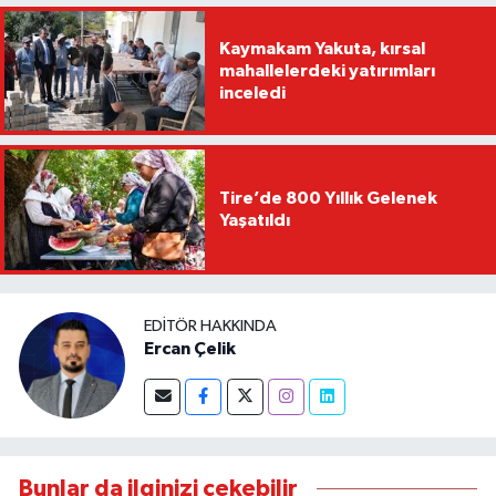
Kaymakam Yakuta, kırsal
mahallelerdeki yatırımları
inceledi
Tire’de 800 Yıllık Gelenek
Yaşatıldı
EDITÖR HAKKINDA
Ercan Çelik
Bunlar da ilginizi çekebilir