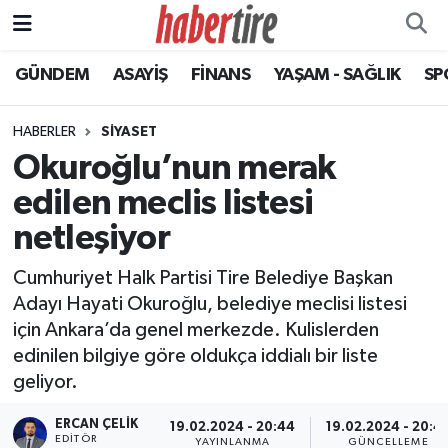
GÜNDEM
ASAYİŞ
FİNANS
YAŞAM - SAĞLIK
SP
Tire Nöbetçi Eczaneler
Tire Hava Durumu
HABERLER
SİYASET
Okuroğlu’nun merak
Tire Trafik Yoğunluk Haritası
edilen meclis listesi
Süper Lig Puan Durumu ve Fikstür
netleşiyor
Cumhuriyet Halk Partisi Tire Belediye Başkan
Tüm Manşetler
Adayı Hayati Okuroğlu, belediye meclisi listesi
için Ankara’da genel merkezde. Kulislerden
Son Dakika Haberleri
edinilen bilgiye göre oldukça iddialı bir liste
geliyor.
Haber Arşivi
ERCAN ÇELIK
19.02.2024 - 20:44
19.02.2024 - 20:4
EDITÖR
YAYINLANMA
GÜNCELLEME