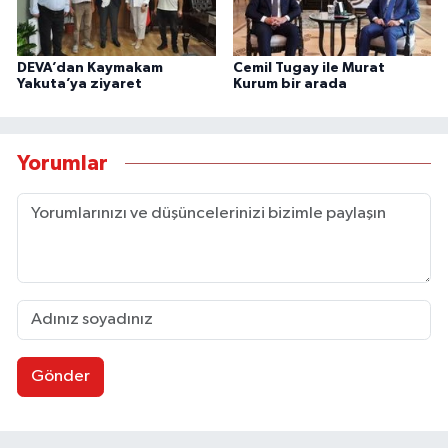
DEVA’dan Kaymakam
Cemil Tugay ile Murat
Yakuta’ya ziyaret
Kurum bir arada
Yorumlar
Gönder