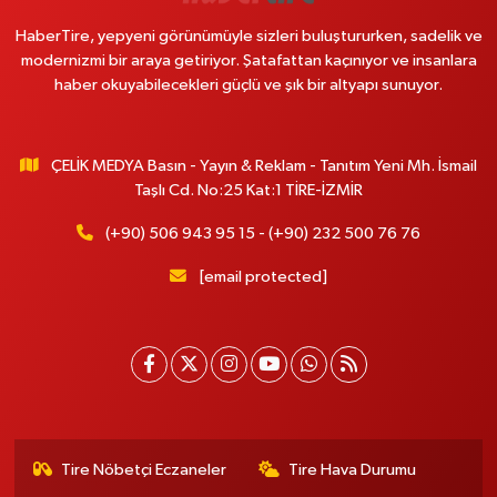
HaberTire, yepyeni görünümüyle sizleri buluştururken, sadelik ve
modernizmi bir araya getiriyor. Şatafattan kaçınıyor ve insanlara
haber okuyabilecekleri güçlü ve şık bir altyapı sunuyor.
ÇELİK MEDYA Basın - Yayın & Reklam - Tanıtım Yeni Mh. İsmail
Taşlı Cd. No:25 Kat:1 TİRE-İZMİR
(+90) 506 943 95 15 - (+90) 232 500 76 76
[email protected]
Tire Nöbetçi Eczaneler
Tire Hava Durumu