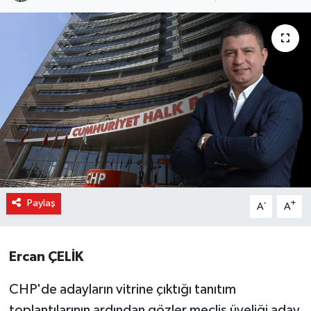
Paylaş
-
+
A
A
Ercan ÇELİK
CHP'de adayların vitrine çıktığı tanıtım
toplantılarının ardından gözler meclis üyeliği aday