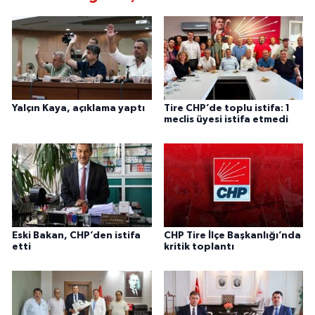
Yalçın Kaya, açıklama yaptı
Tire CHP’de toplu istifa: 1
meclis üyesi istifa etmedi
Eski Bakan, CHP’den istifa
CHP Tire İlçe Başkanlığı’nda
etti
kritik toplantı