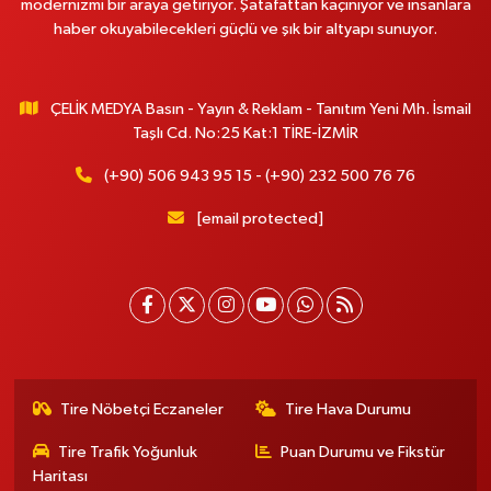
modernizmi bir araya getiriyor. Şatafattan kaçınıyor ve insanlara
haber okuyabilecekleri güçlü ve şık bir altyapı sunuyor.
ÇELİK MEDYA Basın - Yayın & Reklam - Tanıtım Yeni Mh. İsmail
Taşlı Cd. No:25 Kat:1 TİRE-İZMİR
(+90) 506 943 95 15 - (+90) 232 500 76 76
[email protected]
Tire Nöbetçi Eczaneler
Tire Hava Durumu
Tire Trafik Yoğunluk
Puan Durumu ve Fikstür
Haritası