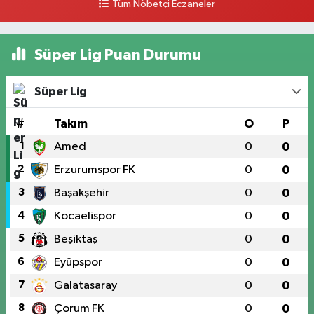
Tüm Nöbetçi Eczaneler
Süper Lig Puan Durumu
Süper Lig
#
Takım
O
P
1
Amed
0
0
2
Erzurumspor FK
0
0
3
Başakşehir
0
0
4
Kocaelispor
0
0
5
Beşiktaş
0
0
6
Eyüpspor
0
0
7
Galatasaray
0
0
8
Çorum FK
0
0