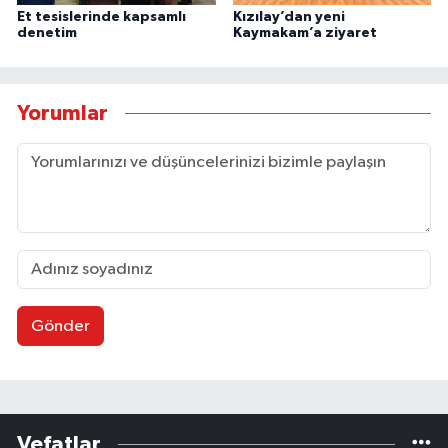
Et tesislerinde kapsamlı
Kızılay’dan yeni
denetim
Kaymakam’a ziyaret
Yorumlar
Gönder
Vefatlar