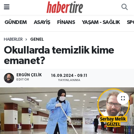
GÜNDEM
ASAYİŞ
FİNANS
YAŞAM - SAĞLIK
SP
Tire Nöbetçi Eczaneler
Tire Hava Durumu
HABERLER
GENEL
Okullarda temizlik kime
Tire Trafik Yoğunluk Haritası
emanet?
Süper Lig Puan Durumu ve Fikstür
ERGÜN ÇELIK
16.09.2024 - 09:11
EDITÖR
YAYINLANMA
Tüm Manşetler
Son Dakika Haberleri
Haber Arşivi