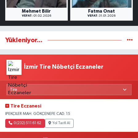
Mehmet Bilir
Fatma Onat
VEFAT:
01.02.2026
VEFAT:
31.01.2026
Yükleniyor...
İzmir Tire Nöbetçi Eczaneler
Tire Eczanesi
IPEKÇILER MAH. GÖKÇENEFE CAD. 15
0 (232) 511 61 62
Yol Tarifi Al