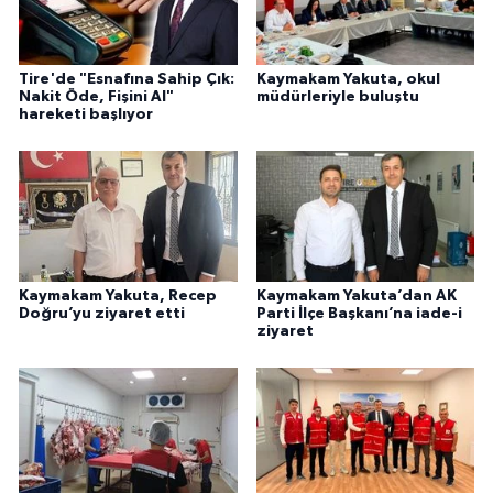
Tire'de "Esnafına Sahip Çık:
Kaymakam Yakuta, okul
Nakit Öde, Fişini Al"
müdürleriyle buluştu
hareketi başlıyor
Kaymakam Yakuta, Recep
Kaymakam Yakuta’dan AK
Doğru’yu ziyaret etti
Parti İlçe Başkanı’na iade-i
ziyaret