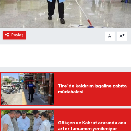
Paylaş
-
+
A
A
Tire’de kaldırım işgaline zabıta
müdahalesi
Gökçen ve Kahrat arasında ana
arter tamamen yenileniyor