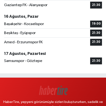
Gaziantep FK - Alanyaspor
21:30
16 Ağustos, Pazar
Başakşehir - Kocaelispor
19:00
Beşiktaş - Eyüpspor
21:30
Amed - Erzurumspor FK
21:30
17 Ağustos, Pazartesi
Samsunspor - Göztepe
21:30
HaberTire, yepyeni görünümüyle sizleri buluştururken, sadelik ve