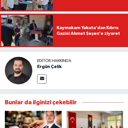
Kaymakam Yakuta’dan Kıbrıs
Gazisi Ahmet Şeşen’e ziyaret
EDITÖR HAKKINDA
Ergün Çelik
Bunlar da ilginizi çekebilir