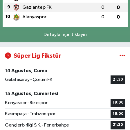
9
Gaziantep FK
0
0
10
Alanyaspor
0
0
Detaylar için tıklayın
Süper Lig Fikstür
14 Ağustos, Cuma
Galatasaray - Çorum FK
21:30
15 Ağustos, Cumartesi
Konyaspor - Rizespor
19:00
Kasımpaşa - Trabzonspor
19:00
Gençlerbirliği S.K. - Fenerbahçe
21:30