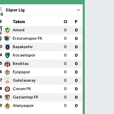
Süper Lig
#
Takım
O
P
1
Amed
0
0
2
Erzurumspor FK
0
0
3
Başakşehir
0
0
4
Kocaelispor
0
0
5
Beşiktaş
0
0
6
Eyüpspor
0
0
7
Galatasaray
0
0
8
Çorum FK
0
0
9
Gaziantep FK
0
0
0
Alanyaspor
0
0