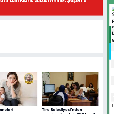
ta’dan Kıbrıs Gazisi Ahmet Şeşen’e
1
nneleri
Tire Belediyesi’nden