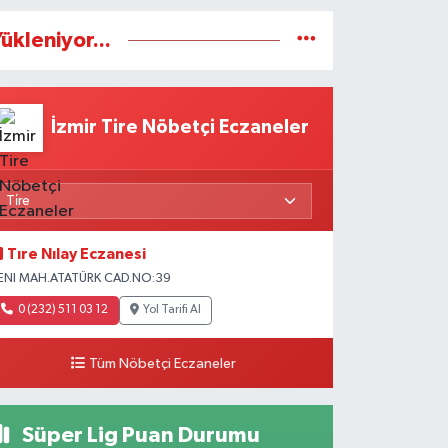
ükleniyor...
İzmir Tire Nöbetçi Eczaneler
Tıre Nılay Eczanesi
ENI MAH.ATATÜRK CAD.NO:39
0 (232) 511 03 12
Yol Tarifi Al
Tüm Nöbetçi Eczaneler
Süper Lig Puan Durumu