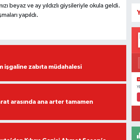
 beyaz ve ay yıldızlı giysileriyle okula geldi.
Y
ışmaları yapıldı.
ım işgaline zabıta müdahalesi
Y
rat arasında ana arter tamamen