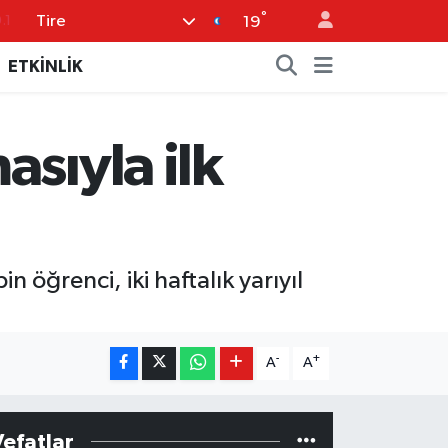
°
.1
Tire
19
18
ETKİNLİK
32
38
sıyla ilk
%0
14
n öğrenci, iki haftalık yarıyıl
-
+
A
A
Vefatlar