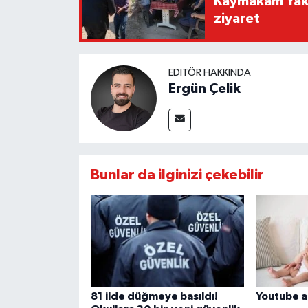
Kaymakam Yaku
ziyaret
EDITÖR HAKKINDA
Ergün Çelik
Bunlar da ilginizi çekebilir
81 ilde düğmeye basıldı!
Youtube a