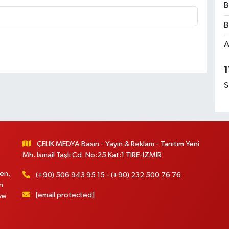
B
B
A
1
S
ÇELİK MEDYA Basın - Yayın & Reklam - Tanıtım Yeni
Mh. İsmail Taşlı Cd. No:25 Kat:1 TİRE-İZMİR
en,
(+90) 506 943 95 15 - (+90) 232 500 76 76
n
[email protected]
ve