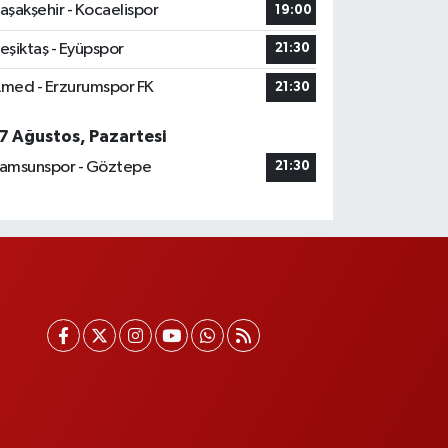
aşakşehir - Kocaelispor
19:00
eşiktaş - Eyüpspor
21:30
med - Erzurumspor FK
21:30
7 Ağustos, Pazartesi
amsunspor - Göztepe
21:30