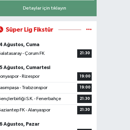
Detaylar için tıklayın
Süper Lig Fikstür
4 Ağustos, Cuma
alatasaray - Çorum FK
21:30
5 Ağustos, Cumartesi
onyaspor - Rizespor
19:00
asımpaşa - Trabzonspor
19:00
ençlerbirliği S.K. - Fenerbahçe
21:30
aziantep FK - Alanyaspor
21:30
6 Ağustos, Pazar