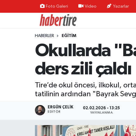
Foto Galeri
Video
Yazarlar
Tire Nöbetçi Eczaneler
HABERLER
EĞİTİM
Tire Hava Durumu
Okullarda "Ba
Tire Trafik Yoğunluk Haritası
ders zili çaldı
Süper Lig Puan Durumu ve Fikstür
Tire’de okul öncesi, ilkokul, ort
Tüm Manşetler
tatilinin ardından "Bayrak Sevg
Son Dakika Haberleri
ERGÜN ÇELIK
02.02.2026 - 13:25
EDITÖR
YAYINLANMA
Haber Arşivi