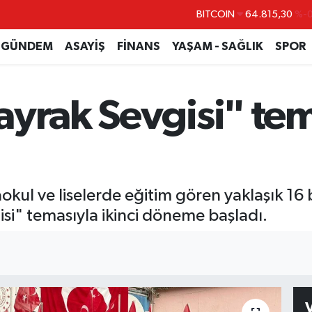
BITCOIN
64.815,30
%-0
DOLAR
47,7436
%0.
GÜNDEM
ASAYİŞ
FİNANS
YAŞAM - SAĞLIK
SPOR
EURO
55,2510
%0.
STERLİN
64,4811
%0.
yrak Sevgisi" tema
GRAM ALTIN
6660.55
BİST100
13.779
%-
aokul ve liselerde eğitim gören yaklaşık 16 bi
isi" temasıyla ikinci döneme başladı.