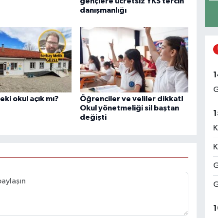
gençlere ücretsiz YKS tercih
danışmanlığı
1
G
ki okul açık mı?
Öğrenciler ve veliler dikkat!
Okul yönetmeliği sil baştan
1
değişti
K
K
G
G
1