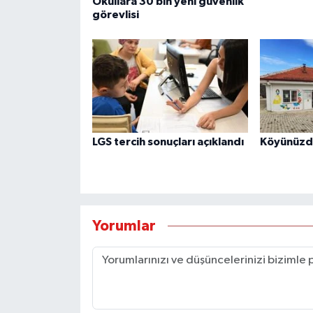
Okullara 30 bin yeni güvenlik
görevlisi
LGS tercih sonuçları açıklandı
Köyünüzde
Yorumlar