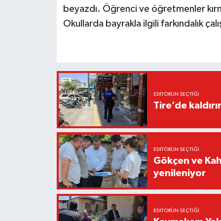
beyazdı. Öğrenci ve öğretmenler kırmızı
Okullarda bayrakla ilgili farkındalık çal
EDITÖRÜN SEÇTIĞI
Tire’de kaldır
EDITÖRÜN SEÇTIĞI
Gökçen ve Kah
yenileniyor
EDITÖRÜN SEÇTIĞI