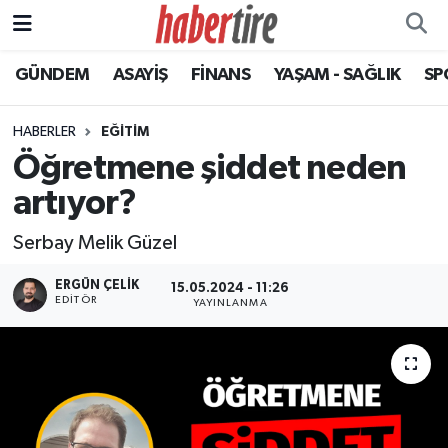
GÜNDEM
ASAYİŞ
FİNANS
YAŞAM - SAĞLIK
SP
Tire Nöbetçi Eczaneler
Tire Hava Durumu
HABERLER
EĞİTİM
Öğretmene şiddet neden
Tire Trafik Yoğunluk Haritası
artıyor?
Süper Lig Puan Durumu ve Fikstür
Serbay Melik Güzel
Tüm Manşetler
ERGÜN ÇELIK
15.05.2024 - 11:26
EDITÖR
YAYINLANMA
Son Dakika Haberleri
Haber Arşivi