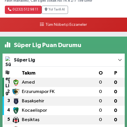
Fatih Mahallesi, Can Egeli Sokak No:14 A Z-7 Tire İzmir
0 (232) 512 98 11
Yol Tarifi Al
Tüm Nöbetçi Eczaneler
Süper Lig Puan Durumu
Süper Lig
#
Takım
O
P
1
Amed
0
0
2
Erzurumspor FK
0
0
3
Başakşehir
0
0
4
Kocaelispor
0
0
5
Beşiktaş
0
0