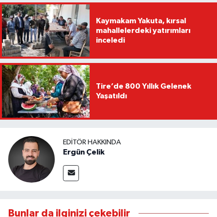
Kaymakam Yakuta, kırsal
mahallelerdeki yatırımları
inceledi
Tire’de 800 Yıllık Gelenek
Yaşatıldı
EDITÖR HAKKINDA
Ergün Çelik
Bunlar da ilginizi çekebilir