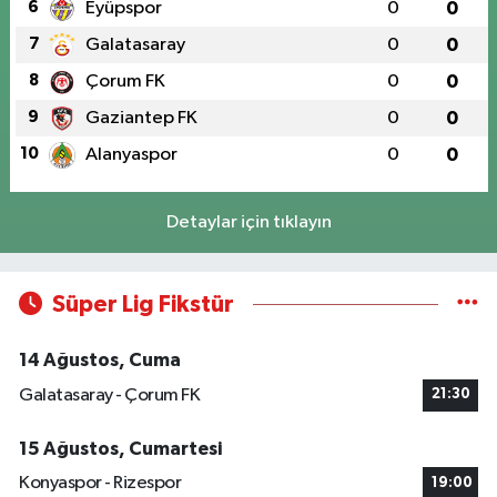
6
Eyüpspor
0
0
7
Galatasaray
0
0
8
Çorum FK
0
0
9
Gaziantep FK
0
0
10
Alanyaspor
0
0
Detaylar için tıklayın
Süper Lig Fikstür
14 Ağustos, Cuma
Galatasaray - Çorum FK
21:30
15 Ağustos, Cumartesi
Konyaspor - Rizespor
19:00