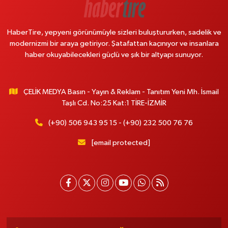
HaberTire, yepyeni görünümüyle sizleri buluştururken, sadelik ve
modernizmi bir araya getiriyor. Şatafattan kaçınıyor ve insanlara
haber okuyabilecekleri güçlü ve şık bir altyapı sunuyor.
ÇELİK MEDYA Basın - Yayın & Reklam - Tanıtım Yeni Mh. İsmail
Taşlı Cd. No:25 Kat:1 TİRE-İZMİR
(+90) 506 943 95 15 - (+90) 232 500 76 76
[email protected]