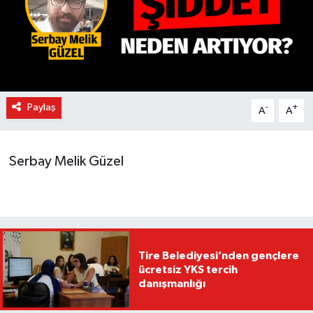
Paylaş
-
+
A
A
Serbay Melik Güzel
Tire Belediyesi’nden gençlere
ücretsiz YKS tercih
danışmanlığı