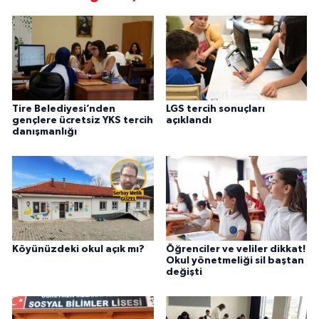
Tire Belediyesi’nden
LGS tercih sonuçları
gençlere ücretsiz YKS tercih
açıklandı
danışmanlığı
Köyünüzdeki okul açık mı?
Öğrenciler ve veliler dikkat!
Okul yönetmeliği sil baştan
değişti