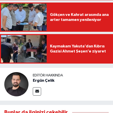
Gökçen ve Kahrat arasında ana
arter tamamen yenileniyor
Kaymakam Yakuta’dan Kıbrıs
Gazisi Ahmet Şeşen’e ziyaret
EDITÖR HAKKINDA
Ergün Çelik
Bunlar da ilginizi çekebilir