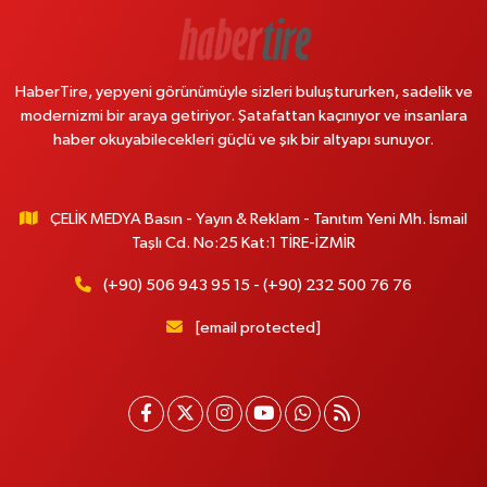
HaberTire, yepyeni görünümüyle sizleri buluştururken, sadelik ve
modernizmi bir araya getiriyor. Şatafattan kaçınıyor ve insanlara
haber okuyabilecekleri güçlü ve şık bir altyapı sunuyor.
ÇELİK MEDYA Basın - Yayın & Reklam - Tanıtım Yeni Mh. İsmail
Taşlı Cd. No:25 Kat:1 TİRE-İZMİR
(+90) 506 943 95 15 - (+90) 232 500 76 76
[email protected]