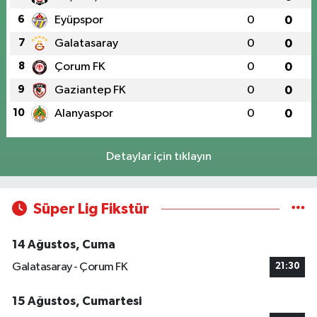
6
Eyüpspor
0
0
7
Galatasaray
0
0
8
Çorum FK
0
0
9
Gaziantep FK
0
0
10
Alanyaspor
0
0
Detaylar için tıklayın
Süper Lig Fikstür
14 Ağustos, Cuma
Galatasaray - Çorum FK
21:30
15 Ağustos, Cumartesi