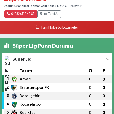
Atatürk Mahallesi, Samanyolu Sokak No:2 C Tire İzmir
0 (232) 512 45 81
Yol Tarifi Al
Tüm Nöbetçi Eczaneler
Süper Lig Puan Durumu
Süper Lig
#
Takım
O
P
1
Amed
0
0
2
Erzurumspor FK
0
0
3
Başakşehir
0
0
4
Kocaelispor
0
0
5
Beşiktaş
0
0