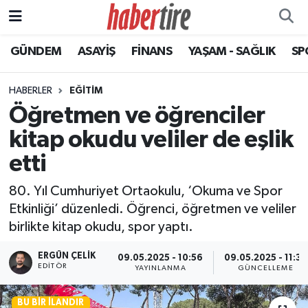
GÜNDEM
ASAYİŞ
FİNANS
YAŞAM - SAĞLIK
SP
Tire Nöbetçi Eczaneler
Tire Hava Durumu
HABERLER
EĞİTİM
Öğretmen ve öğrenciler
Tire Trafik Yoğunluk Haritası
kitap okudu veliler de eşlik
Süper Lig Puan Durumu ve Fikstür
etti
80. Yıl Cumhuriyet Ortaokulu, ‘Okuma ve Spor
Tüm Manşetler
Etkinliği’ düzenledi. Öğrenci, öğretmen ve veliler
birlikte kitap okudu, spor yaptı.
Son Dakika Haberleri
ERGÜN ÇELIK
09.05.2025 - 10:56
09.05.2025 - 11:33
Haber Arşivi
EDITÖR
YAYINLANMA
GÜNCELLEME
BU BIR İLANDIR