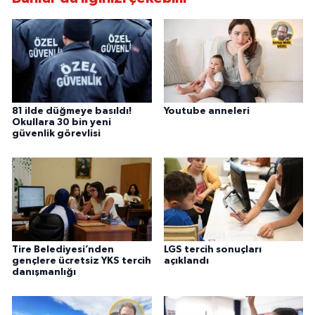
81 ilde düğmeye basıldı!
Youtube anneleri
Okullara 30 bin yeni
güvenlik görevlisi
Tire Belediyesi’nden
LGS tercih sonuçları
gençlere ücretsiz YKS tercih
açıklandı
danışmanlığı