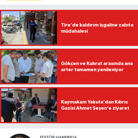
Tire’de kaldırım işgaline zabıta
müdahalesi
Gökçen ve Kahrat arasında ana
arter tamamen yenileniyor
Kaymakam Yakuta’dan Kıbrıs
Gazisi Ahmet Şeşen’e ziyaret
EDITÖR HAKKINDA