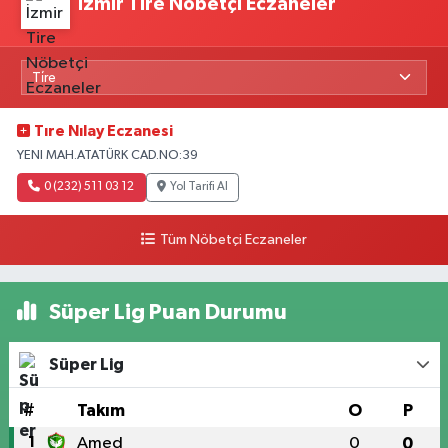
İzmir Tire Nöbetçi Eczaneler
Tıre Nılay Eczanesi
YENI MAH.ATATÜRK CAD.NO:39
0 (232) 511 03 12
Yol Tarifi Al
Tüm Nöbetçi Eczaneler
Süper Lig Puan Durumu
Süper Lig
#
Takım
O
P
1
Amed
0
0