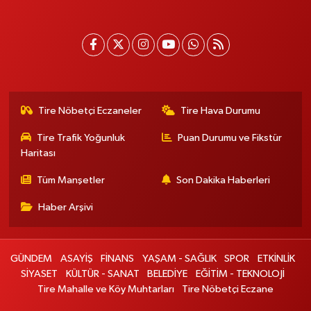
Tire Nöbetçi Eczaneler
Tire Hava Durumu
Tire Trafik Yoğunluk
Puan Durumu ve Fikstür
Haritası
Tüm Manşetler
Son Dakika Haberleri
Haber Arşivi
GÜNDEM
ASAYİŞ
FİNANS
YAŞAM - SAĞLIK
SPOR
ETKİNLİK
SİYASET
KÜLTÜR - SANAT
BELEDİYE
EĞİTİM - TEKNOLOJİ
Tire Mahalle ve Köy Muhtarları
Tire Nöbetçi Eczane