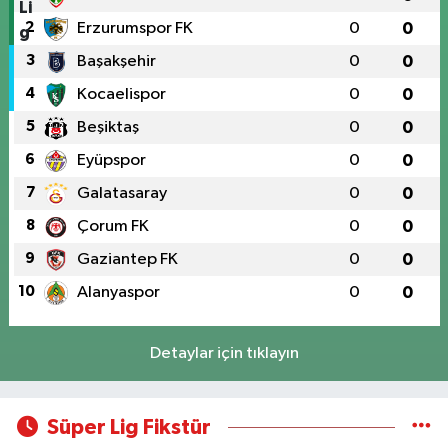
2
Erzurumspor FK
0
0
3
Başakşehir
0
0
4
Kocaelispor
0
0
5
Beşiktaş
0
0
6
Eyüpspor
0
0
7
Galatasaray
0
0
8
Çorum FK
0
0
9
Gaziantep FK
0
0
10
Alanyaspor
0
0
Detaylar için tıklayın
Süper Lig Fikstür