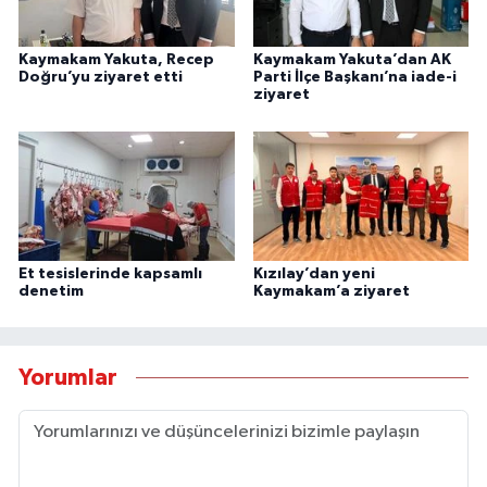
Kaymakam Yakuta, Recep
Kaymakam Yakuta’dan AK
Doğru’yu ziyaret etti
Parti İlçe Başkanı’na iade-i
ziyaret
Et tesislerinde kapsamlı
Kızılay’dan yeni
denetim
Kaymakam’a ziyaret
Yorumlar