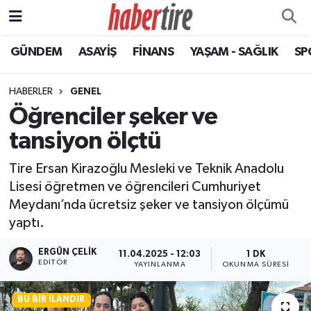
GÜNDEM
ASAYİŞ
FİNANS
YAŞAM - SAĞLIK
SP
Tire Nöbetçi Eczaneler
Tire Hava Durumu
HABERLER
GENEL
Öğrenciler şeker ve
Tire Trafik Yoğunluk Haritası
tansiyon ölçtü
Süper Lig Puan Durumu ve Fikstür
Tire Ersan Kirazoğlu Mesleki ve Teknik Anadolu
Lisesi öğretmen ve öğrencileri Cumhuriyet
Tüm Manşetler
Meydanı’nda ücretsiz şeker ve tansiyon ölçümü
yaptı.
Son Dakika Haberleri
ERGÜN ÇELIK
11.04.2025 - 12:03
1 DK
Haber Arşivi
EDITÖR
YAYINLANMA
OKUNMA SÜRESI
BU BIR İLANDIR