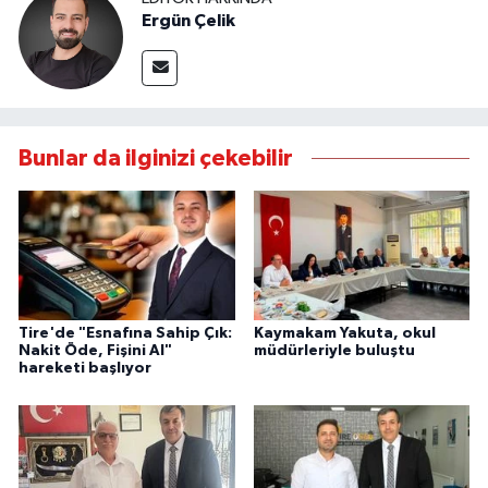
Ergün Çelik
Bunlar da ilginizi çekebilir
Tire'de "Esnafına Sahip Çık:
Kaymakam Yakuta, okul
Nakit Öde, Fişini Al"
müdürleriyle buluştu
hareketi başlıyor