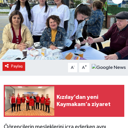
Paylaş
-
+
A
A
Kızılay’dan yeni
Kaymakam’a ziyaret
Öğrencilerin mesleklerini icra ederken aynı