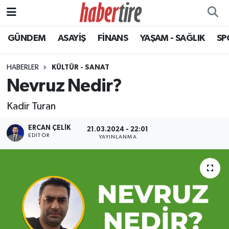
GÜNDEM
ASAYİŞ
FİNANS
YAŞAM - SAĞLIK
SP
Tire Nöbetçi Eczaneler
Tire Hava Durumu
HABERLER
KÜLTÜR - SANAT
Nevruz Nedir?
Tire Trafik Yoğunluk Haritası
Kadir Turan
Süper Lig Puan Durumu ve Fikstür
ERCAN ÇELIK
21.03.2024 - 22:01
EDITÖR
YAYINLANMA
Tüm Manşetler
Son Dakika Haberleri
Haber Arşivi