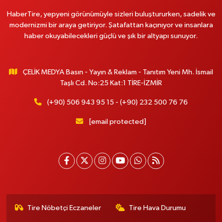
HaberTire, yepyeni görünümüyle sizleri buluştururken, sadelik ve
modernizmi bir araya getiriyor. Şatafattan kaçınıyor ve insanlara
haber okuyabilecekleri güçlü ve şık bir altyapı sunuyor.
ÇELİK MEDYA Basın - Yayın & Reklam - Tanıtım Yeni Mh. İsmail
Taşlı Cd. No:25 Kat:1 TİRE-İZMİR
(+90) 506 943 95 15 - (+90) 232 500 76 76
[email protected]
Tire Nöbetçi Eczaneler
Tire Hava Durumu