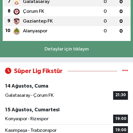
7
Galatasaray
0
0
8
Çorum FK
0
0
9
Gaziantep FK
0
0
10
Alanyaspor
0
0
Detaylar için tıklayın
Süper Lig Fikstür
14 Ağustos, Cuma
Galatasaray - Çorum FK
21:30
15 Ağustos, Cumartesi
Konyaspor - Rizespor
19:00
Kasımpaşa - Trabzonspor
19:00