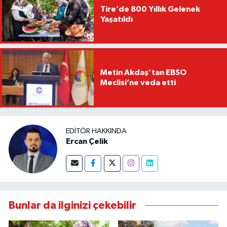
Tire’de 800 Yıllık Gelenek
Yaşatıldı
Metin Akdaş’tan EBSO
Meclisi’ne veda etti
EDITÖR HAKKINDA
Ercan Çelik
Bunlar da ilginizi çekebilir