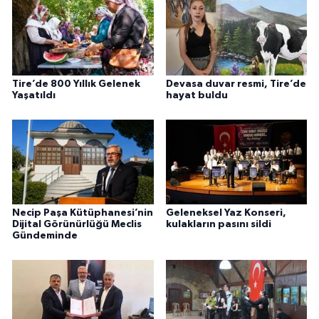
Tire’de 800 Yıllık Gelenek
Devasa duvar resmi, Tire’de
Yaşatıldı
hayat buldu
Necip Paşa Kütüphanesi’nin
Geleneksel Yaz Konseri,
Dijital Görünürlüğü Meclis
kulakların pasını sildi
Gündeminde