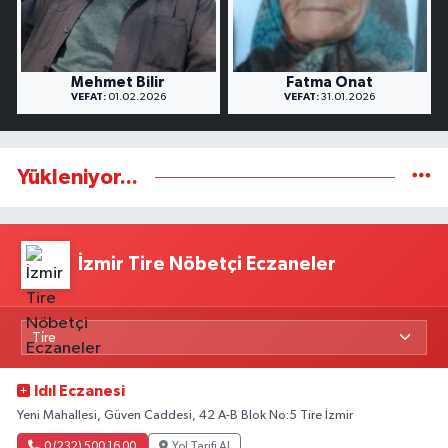
Mehmet Bilir
Fatma Onat
VEFAT:
01.02.2026
VEFAT:
31.01.2026
Yükleniyor...
İzmir Tire Nöbetçi Eczaneler
Idıl Eczanesi
Yeni Mahallesi, Güven Caddesi, 42 A-B Blok No:5 Tire İzmir
0 (232) 500 16 00
Yol Tarifi Al