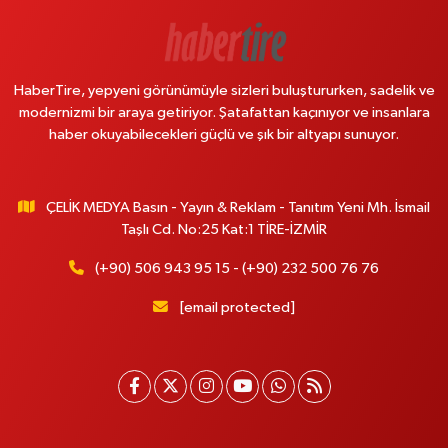
HaberTire, yepyeni görünümüyle sizleri buluştururken, sadelik ve
modernizmi bir araya getiriyor. Şatafattan kaçınıyor ve insanlara
haber okuyabilecekleri güçlü ve şık bir altyapı sunuyor.
ÇELİK MEDYA Basın - Yayın & Reklam - Tanıtım Yeni Mh. İsmail
Taşlı Cd. No:25 Kat:1 TİRE-İZMİR
(+90) 506 943 95 15 - (+90) 232 500 76 76
[email protected]