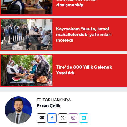
danışmanlığı
Kaymakam Yakuta, kırsal
mahallelerdeki yatırımları
inceledi
Tire’de 800 Yıllık Gelenek
Yaşatıldı
EDITÖR HAKKINDA
Ercan Çelik