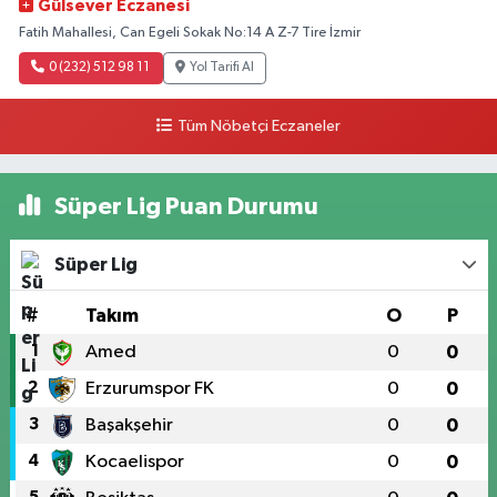
Gülsever Eczanesi
Fatih Mahallesi, Can Egeli Sokak No:14 A Z-7 Tire İzmir
0 (232) 512 98 11
Yol Tarifi Al
Tüm Nöbetçi Eczaneler
Süper Lig Puan Durumu
Süper Lig
#
Takım
O
P
1
Amed
0
0
2
Erzurumspor FK
0
0
3
Başakşehir
0
0
4
Kocaelispor
0
0