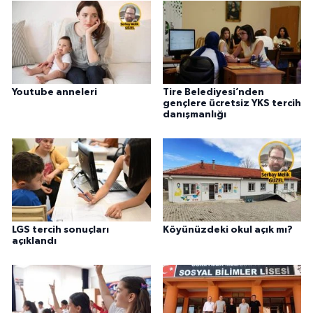
Youtube anneleri
Tire Belediyesi’nden
gençlere ücretsiz YKS tercih
danışmanlığı
LGS tercih sonuçları
Köyünüzdeki okul açık mı?
açıklandı