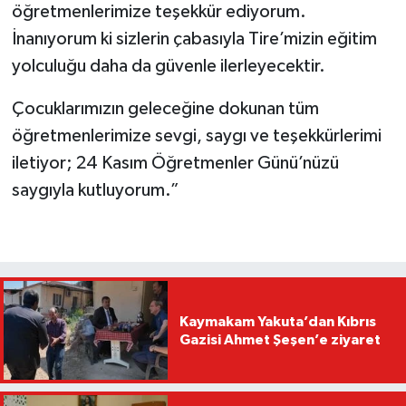
öğretmenlerimize teşekkür ediyorum.
İnanıyorum ki sizlerin çabasıyla Tire’mizin eğitim
yolculuğu daha da güvenle ilerleyecektir.
Çocuklarımızın geleceğine dokunan tüm
öğretmenlerimize sevgi, saygı ve teşekkürlerimi
iletiyor; 24 Kasım Öğretmenler Günü’nüzü
saygıyla kutluyorum.”
Kaymakam Yakuta’dan Kıbrıs
Gazisi Ahmet Şeşen’e ziyaret