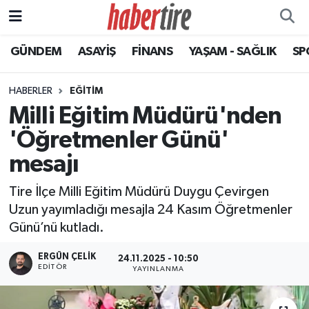
GÜNDEM
ASAYİŞ
FİNANS
YAŞAM - SAĞLIK
SP
Tire Nöbetçi Eczaneler
Tire Hava Durumu
HABERLER
EĞİTİM
Milli Eğitim Müdürü'nden
Tire Trafik Yoğunluk Haritası
'Öğretmenler Günü'
Süper Lig Puan Durumu ve Fikstür
mesajı
Tire İlçe Milli Eğitim Müdürü Duygu Çevirgen
Tüm Manşetler
Uzun yayımladığı mesajla 24 Kasım Öğretmenler
Günü’nü kutladı.
Son Dakika Haberleri
ERGÜN ÇELIK
24.11.2025 - 10:50
Haber Arşivi
EDITÖR
YAYINLANMA