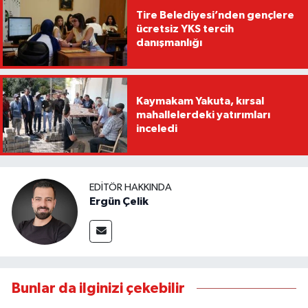
Tire Belediyesi’nden gençlere
ücretsiz YKS tercih
danışmanlığı
Kaymakam Yakuta, kırsal
mahallelerdeki yatırımları
inceledi
EDITÖR HAKKINDA
Ergün Çelik
Bunlar da ilginizi çekebilir