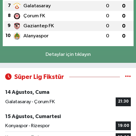
7
Galatasaray
0
0
8
Çorum FK
0
0
9
Gaziantep FK
0
0
10
Alanyaspor
0
0
Detaylar için tıklayın
Süper Lig Fikstür
14 Ağustos, Cuma
Galatasaray - Çorum FK
21:30
15 Ağustos, Cumartesi
Konyaspor - Rizespor
19:00