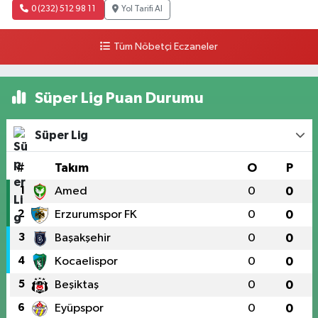
0 (232) 512 98 11
Yol Tarifi Al
Tüm Nöbetçi Eczaneler
Süper Lig Puan Durumu
Süper Lig
#
Takım
O
P
1
Amed
0
0
2
Erzurumspor FK
0
0
3
Başakşehir
0
0
4
Kocaelispor
0
0
5
Beşiktaş
0
0
6
Eyüpspor
0
0