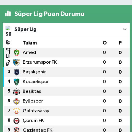
Süper Lig Puan Durumu
Süper Lig
#
Takım
O
P
1
Amed
0
0
2
Erzurumspor FK
0
0
3
Başakşehir
0
0
4
Kocaelispor
0
0
5
Beşiktaş
0
0
6
Eyüpspor
0
0
7
Galatasaray
0
0
8
Çorum FK
0
0
9
Gaziantep FK
0
0