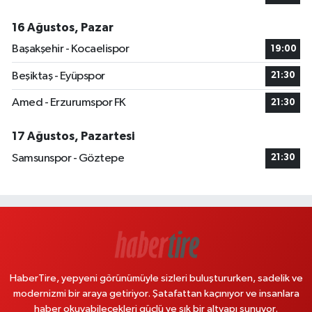
16 Ağustos, Pazar
Başakşehir - Kocaelispor
19:00
Beşiktaş - Eyüpspor
21:30
Amed - Erzurumspor FK
21:30
17 Ağustos, Pazartesi
Samsunspor - Göztepe
21:30
HaberTire, yepyeni görünümüyle sizleri buluştururken, sadelik ve
modernizmi bir araya getiriyor. Şatafattan kaçınıyor ve insanlara
haber okuyabilecekleri güçlü ve şık bir altyapı sunuyor.