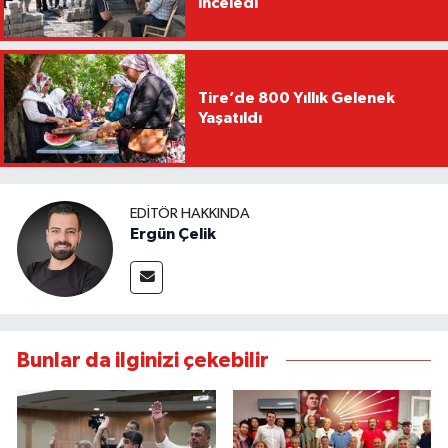
inceledi
Tire’de 800 Yıllık Gelenek
Yaşatıldı
EDITÖR HAKKINDA
Ergün Çelik
Bunlar da ilginizi çekebilir