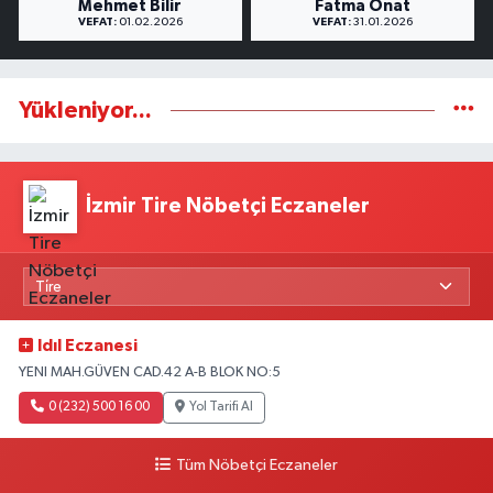
Mehmet Bilir
Fatma Onat
VEFAT:
01.02.2026
VEFAT:
31.01.2026
Yükleniyor...
İzmir Tire Nöbetçi Eczaneler
Idıl Eczanesi
YENI MAH.GÜVEN CAD.42 A-B BLOK NO:5
0 (232) 500 16 00
Yol Tarifi Al
Tüm Nöbetçi Eczaneler