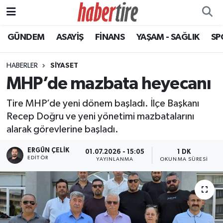
GÜNDEM
ASAYİŞ
FİNANS
YAŞAM - SAĞLIK
SP
Tire Nöbetçi Eczaneler
Tire Hava Durumu
HABERLER
SİYASET
MHP’de mazbata heyecanı
Tire Trafik Yoğunluk Haritası
Tire MHP’de yeni dönem başladı. İlçe Başkanı
Süper Lig Puan Durumu ve Fikstür
Recep Doğru ve yeni yönetimi mazbatalarını
alarak görevlerine başladı.
Tüm Manşetler
ERGÜN ÇELIK
01.07.2026 - 15:05
1 DK
EDITÖR
YAYINLANMA
OKUNMA SÜRESI
Son Dakika Haberleri
Haber Arşivi