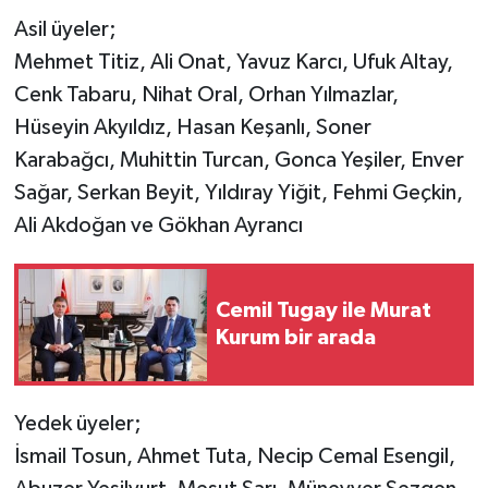
Asil üyeler;
Mehmet Titiz, Ali Onat, Yavuz Karcı, Ufuk Altay,
Cenk Tabaru, Nihat Oral, Orhan Yılmazlar,
Hüseyin Akyıldız, Hasan Keşanlı, Soner
Karabağcı, Muhittin Turcan, Gonca Yeşiler, Enver
Sağar, Serkan Beyit, Yıldıray Yiğit, Fehmi Geçkin,
Ali Akdoğan ve Gökhan Ayrancı
Cemil Tugay ile Murat
Kurum bir arada
Yedek üyeler;
İsmail Tosun, Ahmet Tuta, Necip Cemal Esengil,