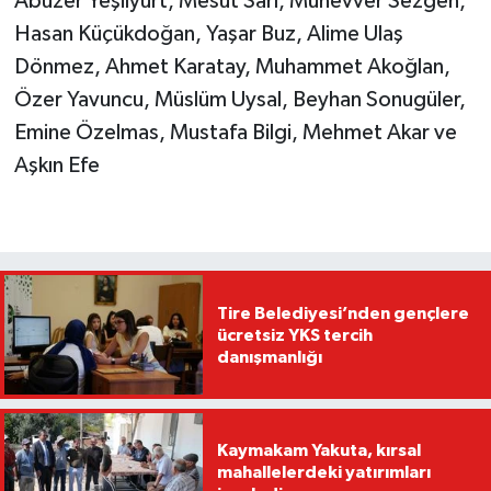
Abuzer Yeşilyurt, Mesut Sarı, Münevver Sezgen,
Hasan Küçükdoğan, Yaşar Buz, Alime Ulaş
Dönmez, Ahmet Karatay, Muhammet Akoğlan,
Özer Yavuncu, Müslüm Uysal, Beyhan Sonugüler,
Emine Özelmas, Mustafa Bilgi, Mehmet Akar ve
Aşkın Efe
Tire Belediyesi’nden gençlere
ücretsiz YKS tercih
danışmanlığı
Kaymakam Yakuta, kırsal
mahallelerdeki yatırımları