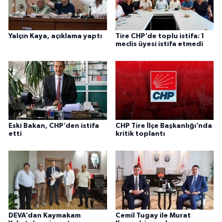
Yalçın Kaya, açıklama yaptı
Tire CHP’de toplu istifa: 1
meclis üyesi istifa etmedi
Eski Bakan, CHP’den istifa
CHP Tire İlçe Başkanlığı’nda
etti
kritik toplantı
DEVA’dan Kaymakam
Cemil Tugay ile Murat