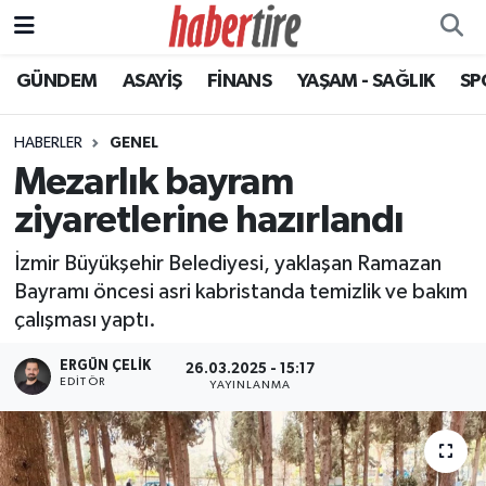
GÜNDEM
ASAYİŞ
FİNANS
YAŞAM - SAĞLIK
SP
Tire Nöbetçi Eczaneler
Tire Hava Durumu
HABERLER
GENEL
Mezarlık bayram
Tire Trafik Yoğunluk Haritası
ziyaretlerine hazırlandı
Süper Lig Puan Durumu ve Fikstür
İzmir Büyükşehir Belediyesi, yaklaşan Ramazan
Bayramı öncesi asri kabristanda temizlik ve bakım
Tüm Manşetler
çalışması yaptı.
Son Dakika Haberleri
ERGÜN ÇELIK
26.03.2025 - 15:17
EDITÖR
YAYINLANMA
Haber Arşivi