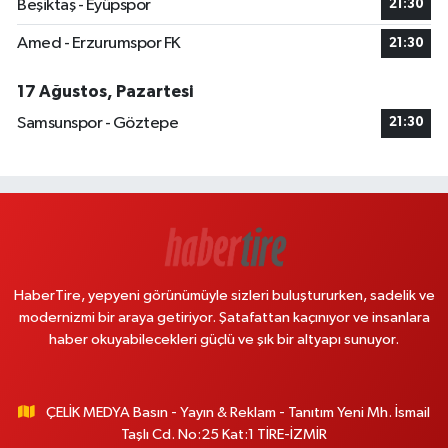
Beşiktaş - Eyüpspor
21:30
Amed - Erzurumspor FK
21:30
17 Ağustos, Pazartesi
Samsunspor - Göztepe
21:30
HaberTire, yepyeni görünümüyle sizleri buluştururken, sadelik ve
modernizmi bir araya getiriyor. Şatafattan kaçınıyor ve insanlara
haber okuyabilecekleri güçlü ve şık bir altyapı sunuyor.
ÇELİK MEDYA Basın - Yayın & Reklam - Tanıtım Yeni Mh. İsmail
Taşlı Cd. No:25 Kat:1 TİRE-İZMİR