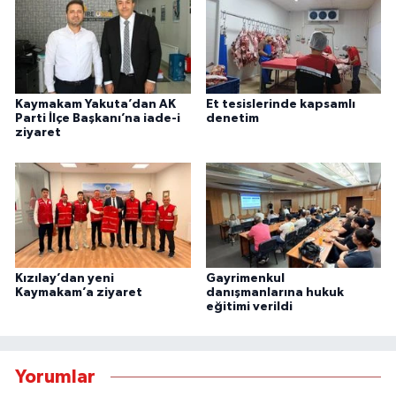
Kaymakam Yakuta’dan AK
Et tesislerinde kapsamlı
Parti İlçe Başkanı’na iade-i
denetim
ziyaret
Kızılay’dan yeni
Gayrimenkul
Kaymakam’a ziyaret
danışmanlarına hukuk
eğitimi verildi
Yorumlar