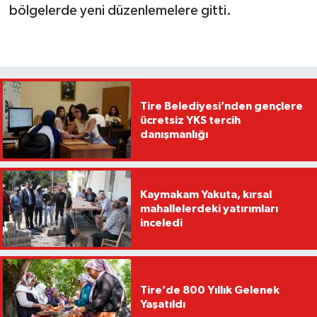
bölgelerde yeni düzenlemelere gitti.
Tire Belediyesi’nden gençlere
ücretsiz YKS tercih
danışmanlığı
Kaymakam Yakuta, kırsal
mahallelerdeki yatırımları
inceledi
Tire’de 800 Yıllık Gelenek
Yaşatıldı