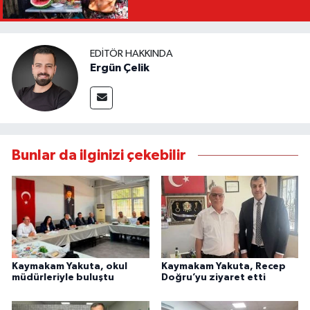
EDITÖR HAKKINDA
Ergün Çelik
Bunlar da ilginizi çekebilir
Kaymakam Yakuta, okul
Kaymakam Yakuta, Recep
müdürleriyle buluştu
Doğru’yu ziyaret etti