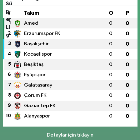
#
Takım
O
P
1
Amed
0
0
2
Erzurumspor FK
0
0
3
Başakşehir
0
0
4
Kocaelispor
0
0
5
Beşiktaş
0
0
6
Eyüpspor
0
0
7
Galatasaray
0
0
8
Çorum FK
0
0
9
Gaziantep FK
0
0
10
Alanyaspor
0
0
Detaylar için tıklayın