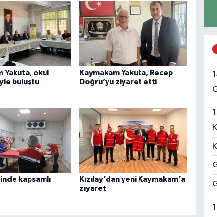
Yakuta, okul
Kaymakam Yakuta, Recep
1
yle buluştu
Doğru’yu ziyaret etti
G
1
K
K
G
rinde kapsamlı
Kızılay’dan yeni Kaymakam’a
G
ziyaret
1