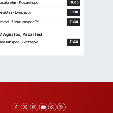
aşakşehir - Kocaelispor
19:00
eşiktaş - Eyüpspor
21:30
med - Erzurumspor FK
21:30
7 Ağustos, Pazartesi
amsunspor - Göztepe
21:30