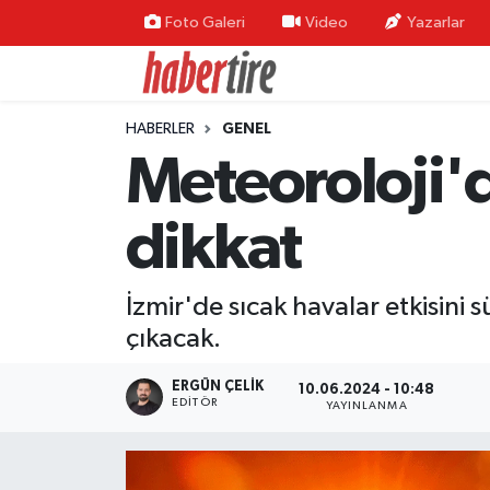
Foto Galeri
Video
Yazarlar
Tire Nöbetçi Eczaneler
HABERLER
GENEL
Tire Hava Durumu
Meteoroloji'd
Tire Trafik Yoğunluk Haritası
dikkat
Süper Lig Puan Durumu ve Fikstür
İzmir'de sıcak havalar etkisini
Tüm Manşetler
çıkacak.
Son Dakika Haberleri
ERGÜN ÇELIK
10.06.2024 - 10:48
EDITÖR
YAYINLANMA
Haber Arşivi