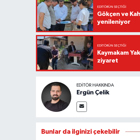
EDITÖRÜN SEÇTIĞI
Gökçen ve Kah
yenileniyor
EDITÖRÜN SEÇTIĞI
Kaymakam Yaku
ziyaret
EDITÖR HAKKINDA
Ergün Çelik
Bunlar da ilginizi çekebilir