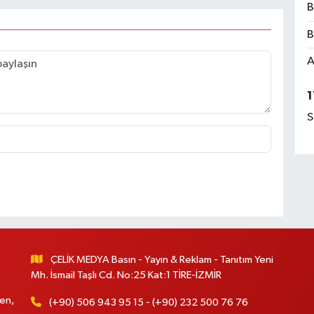
B
B
A
1
S
ÇELİK MEDYA Basın - Yayın & Reklam - Tanıtım Yeni
Mh. İsmail Taşlı Cd. No:25 Kat:1 TİRE-İZMİR
en,
(+90) 506 943 95 15 - (+90) 232 500 76 76