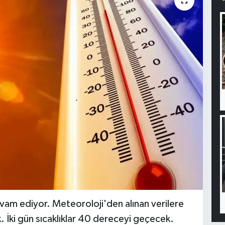
evam ediyor. Meteoroloji'den alınan verilere
. İki gün sıcaklıklar 40 dereceyi geçecek.