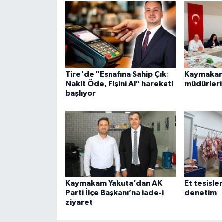
Tire'de "Esnafına Sahip Çık:
Kaymakam 
Nakit Öde, Fişini Al" hareketi
müdürleri
başlıyor
Kaymakam Yakuta’dan AK
Et tesisle
Parti İlçe Başkanı’na iade-i
denetim
ziyaret