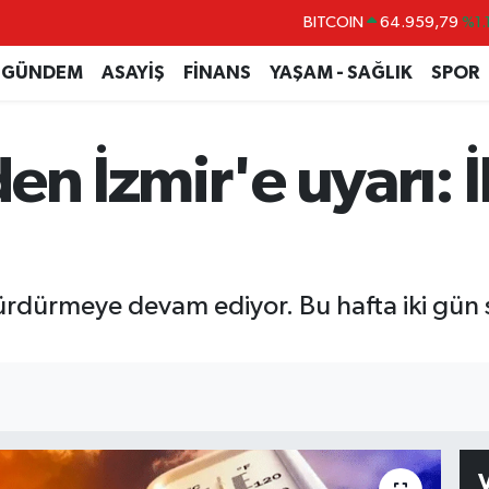
BITCOIN
64.959,79
%1.
DOLAR
47,7436
%0.1
GÜNDEM
ASAYİŞ
FİNANS
YAŞAM - SAĞLIK
SPOR
EURO
55,2510
%0.3
STERLİN
64,4811
%0.3
en İzmir'e uyarı: 
GRAM ALTIN
6660.55
%0.0
BİST100
13.779
%-1
 sürdürmeye devam ediyor. Bu hafta iki gün