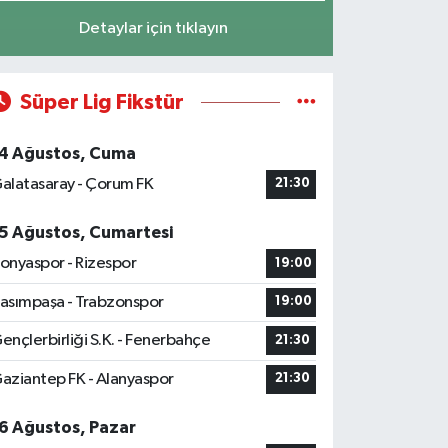
Detaylar için tıklayın
Süper Lig Fikstür
4 Ağustos, Cuma
alatasaray - Çorum FK
21:30
5 Ağustos, Cumartesi
onyaspor - Rizespor
19:00
asımpaşa - Trabzonspor
19:00
ençlerbirliği S.K. - Fenerbahçe
21:30
aziantep FK - Alanyaspor
21:30
6 Ağustos, Pazar