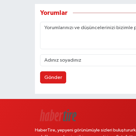
Yorumlar
Gönder
HaberTire, yepyeni görünümüyle sizleri buluştururk