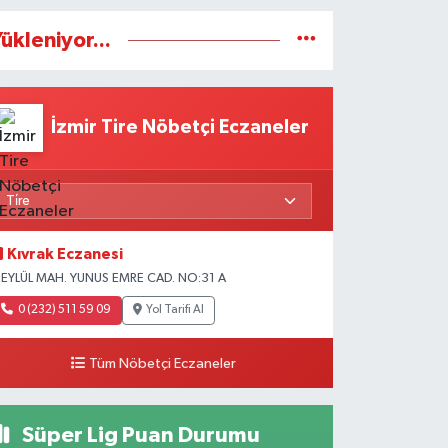
ükleniyor...
İzmir Tire Nöbetçi Eczaneler
Kıvrak Eczanesi
 EYLÜL MAH. YUNUS EMRE CAD. NO:31 A
0 (232) 511 59 09
Yol Tarifi Al
Tüm Nöbetçi Eczaneler
Süper Lig Puan Durumu