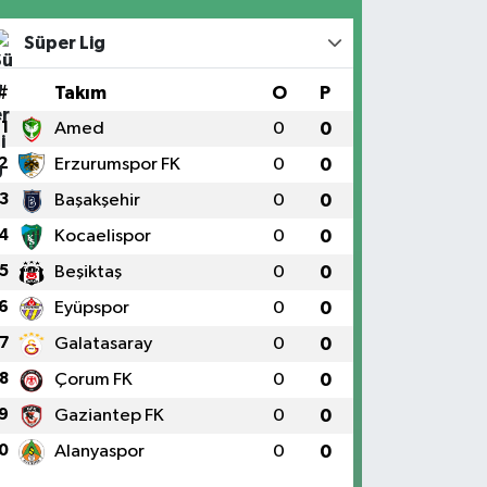
Süper Lig
#
Takım
O
P
1
Amed
0
0
2
Erzurumspor FK
0
0
3
Başakşehir
0
0
4
Kocaelispor
0
0
5
Beşiktaş
0
0
6
Eyüpspor
0
0
7
Galatasaray
0
0
8
Çorum FK
0
0
9
Gaziantep FK
0
0
0
Alanyaspor
0
0