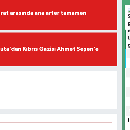
rat arasında ana arter tamamen
ta’dan Kıbrıs Gazisi Ahmet Şeşen’e
1