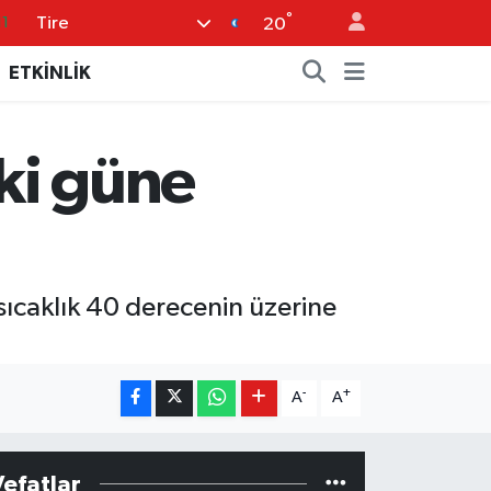
°
Tire
11
20
8
ETKİNLİK
2
8
İki güne
3
4
 sıcaklık 40 derecenin üzerine
-
+
A
A
Vefatlar