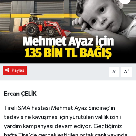
Paylaş
-
+
A
A
Ercan ÇELİK
Tireli SMA hastası Mehmet Ayaz Sındıraç’ın
tedavisine kavuşması için yürütülen valilik izinli
yardım kampanyası devam ediyor. Geçtiğimiz
hafta Tire’de gerçekleştirilen ortak canlı yayında,