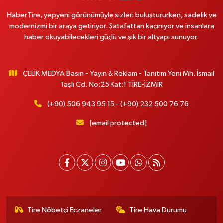
HaberTire, yepyeni görünümüyle sizleri buluştururken, sadelik ve
modernizmi bir araya getiriyor. Şatafattan kaçınıyor ve insanlara
haber okuyabilecekleri güçlü ve şık bir altyapı sunuyor.
ÇELİK MEDYA Basın - Yayın & Reklam - Tanıtım Yeni Mh. İsmail
Taşlı Cd. No:25 Kat:1 TİRE-İZMİR
(+90) 506 943 95 15 - (+90) 232 500 76 76
[email protected]
Tire Nöbetçi Eczaneler
Tire Hava Durumu