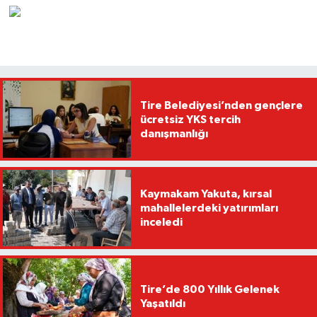
Tire Belediyesi’nden gençlere
ücretsiz YKS tercih
danışmanlığı
Kaymakam Yakuta, kırsal
mahallelerdeki yatırımları
inceledi
Tire’de 800 Yıllık Gelenek
Yaşatıldı