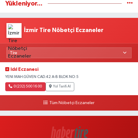
Yükleniyor...
İzmir Tire Nöbetçi Eczaneler
Idıl Eczanesi
YENI MAH.GÜVEN CAD.42 A-B BLOK NO:5
0 (232) 500 16 00
Yol Tarifi Al
Tüm Nöbetçi Eczaneler