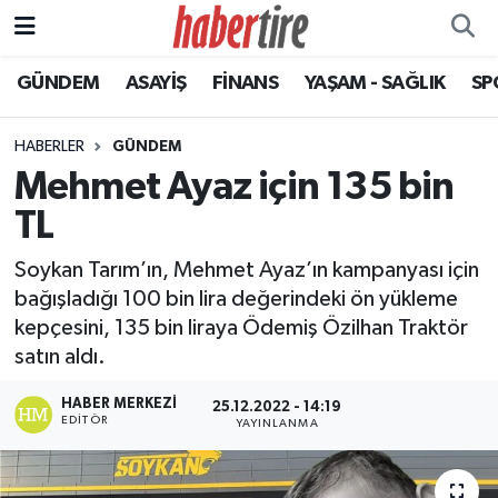
GÜNDEM
ASAYİŞ
FİNANS
YAŞAM - SAĞLIK
SP
Tire Nöbetçi Eczaneler
Tire Hava Durumu
HABERLER
GÜNDEM
Mehmet Ayaz için 135 bin
Tire Trafik Yoğunluk Haritası
TL
Süper Lig Puan Durumu ve Fikstür
Soykan Tarım’ın, Mehmet Ayaz’ın kampanyası için
bağışladığı 100 bin lira değerindeki ön yükleme
Tüm Manşetler
kepçesini, 135 bin liraya Ödemiş Özilhan Traktör
satın aldı.
Son Dakika Haberleri
HABER MERKEZI
25.12.2022 - 14:19
Haber Arşivi
EDITÖR
YAYINLANMA