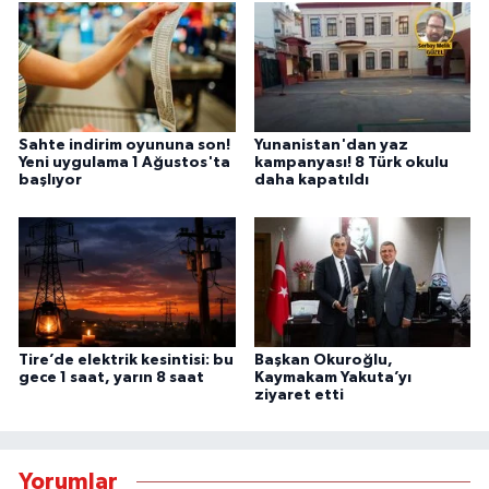
Sahte indirim oyununa son!
Yunanistan'dan yaz
Yeni uygulama 1 Ağustos'ta
kampanyası! 8 Türk okulu
başlıyor
daha kapatıldı
Tire’de elektrik kesintisi: bu
Başkan Okuroğlu,
gece 1 saat, yarın 8 saat
Kaymakam Yakuta’yı
ziyaret etti
Yorumlar